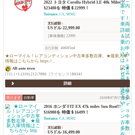
2022 トヨタ Corolla Hybrid LE 40k Miles !!
$23480を 特価＄22999！
Torrance
, CA, 90502
支払総額 :
USドル 22,999.00
[車体価格]
22999
40685ml
走行距離
★ローマイル！レアコンディション中古車多数在庫。★最新入庫
情報はこちらから https://...
AB auto town
[TEL]
+1 (310) 212-7990
[ライセンス]
88341
詳細
売ります
自動車
2026年07月17日(金)
2016 ホンダ FIT EX 47k miles Sun Roof!!
$16980を 特価＄16499！
Torrance
, CA, 90502
支払総額 :
USドル 16,499.00