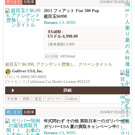
売ります
自動車
2026年07月20日(月)
2013 フィアット Fiat 500 Pop
超目玉$6998
Torrance
, CA, 90503
支払総額 :
USドル 6,998.00
[車体価格]
6,998
68594ml
走行距離
超目玉!! $6,998, アクシデント歴無し、クリーンタイトル
Gulliver USA, Inc.
[TEL]
+1 (888) 585-8802
[ライセンス]
California Car Dealer License #63523
詳細
中古車
買取
査定
ガリバー
Gulliver
買います
自動車
2026年07月20日(月)
年式問わず その他 買取日本一のガリバーのU
S法人です。 アメリカでの買取台数20,000台
ガリバーUSA 夏の買取キャンペーン中!!
以上！ お問い合わせからお車のお引き渡しま
Torrance
, CA, 90503
で全て日本語でご対応しますので安心です。