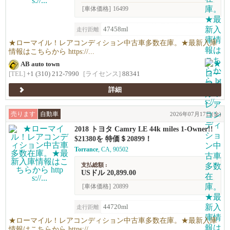
[車体価格]
16499
47458ml
走行距離
★ローマイル！レアコンディション中古車多数在庫。★最新入庫
情報はこちらから https://...
AB auto town
[TEL]
+1 (310) 212-7990
[ライセンス]
88341
詳細
売ります
自動車
2026年07月17日(金)
2018 トヨタ Camry LE 44k miles 1-Owner!!
$21380を 特価＄20899！
Torrance
, CA, 90502
支払総額 :
USドル 20,899.00
[車体価格]
20899
44720ml
走行距離
★ローマイル！レアコンディション中古車多数在庫。★最新入庫
情報はこちらから https://...