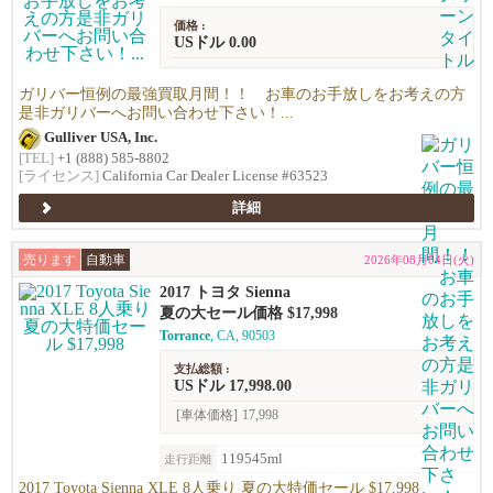
価格 :
USドル 0.00
ガリバー恒例の最強買取月間！！ お車のお手放しをお考えの方
是非ガリバーへお問い合わせ下さい！...
Gulliver USA, Inc.
[TEL]
+1 (888) 585-8802
[ライセンス]
California Car Dealer License #63523
詳細
売ります
自動車
2026年08月04日(火)
2017 トヨタ Sienna
夏の大セール価格 $17,998
Torrance
, CA, 90503
支払総額 :
USドル 17,998.00
[車体価格]
17,998
119545ml
走行距離
2017 Toyota Sienna XLE 8人乗り 夏の大特価セール $17,998