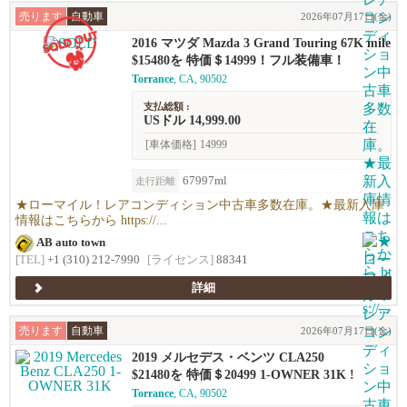
売ります
自動車
2026年07月17日(金)
2016 マツダ Mazda 3 Grand Touring 67K mile
s !
$15480を 特価＄14999！フル装備車！
Torrance
, CA, 90502
支払総額 :
USドル 14,999.00
[車体価格]
14999
67997ml
走行距離
★ローマイル！レアコンディション中古車多数在庫。★最新入庫
情報はこちらから https://...
AB auto town
[TEL]
+1 (310) 212-7990
[ライセンス]
88341
詳細
売ります
自動車
2026年07月17日(金)
2019 メルセデス・ベンツ CLA250
$21480を 特価＄20499 1-OWNER 31K !
Torrance
, CA, 90502