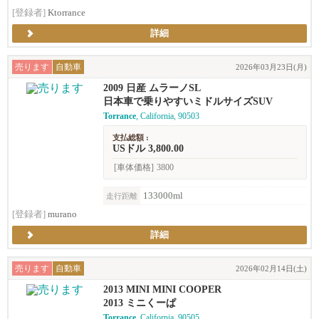
[登録者]
Ktorrance
詳細
売ります
自動車
2026年03月23日(月)
2009 日産 ムラーノSL
日本車で乗りやすいミドルサイズSUV
Torrance
, California, 90503
支払総額 :
USドル 3,800.00
[車体価格]
3800
133000ml
走行距離
[登録者]
murano
詳細
売ります
自動車
2026年02月14日(土)
2013 MINI MINI COOPER
2013 ミニくーぱ
Torrance
, California, 90505