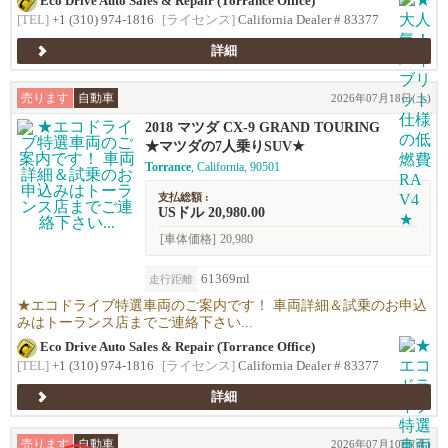
Eco Drive Auto Sales & Repair (Torrance Office)
[TEL]
+1 (310) 974-1816
[ライセンス]
California Dealer # 83377
詳細
売ります
自動車
2026年07月18日(土)
2018 マツダ CX-9 GRAND TOURING
★マツダの7人乗りSUV★
Torrance
, California, 90501
支払総額 :
USドル 20,980.00
[車体価格]
20,980
61369ml
走行距離
★エコドライブ特選車両のご案内です！ 車両詳細＆試乗のお申込
みはトーランス店までご連絡下さい...
Eco Drive Auto Sales & Repair (Torrance Office)
[TEL]
+1 (310) 974-1816
[ライセンス]
California Dealer # 83377
詳細
売ります
自動車
2026年07月10日(金)