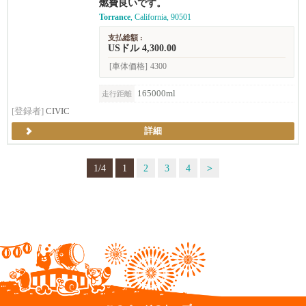
燃費良いです。
Torrance
, California, 90501
支払総額 :
USドル 4,300.00
[車体価格]
4300
165000ml
走行距離
[登録者]
CIVIC
詳細
1/4
1
2
3
4
>