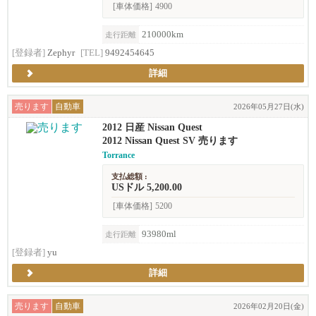
[車体価格]
4900
210000km
走行距離
[登録者]
Zephyr
[TEL]
9492454645
詳細
売ります
自動車
2026年05月27日(水)
2012 日産 Nissan Quest
2012 Nissan Quest SV 売ります
Torrance
支払総額 :
USドル 5,200.00
[車体価格]
5200
93980ml
走行距離
[登録者]
yu
詳細
売ります
自動車
2026年02月20日(金)