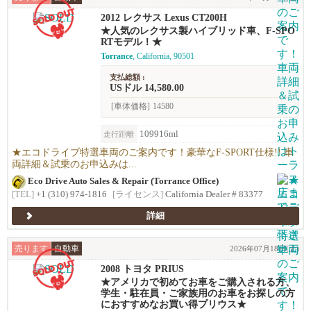
2012 レクサス Lexus CT200H
★人気のレクサス製ハイブリッド車、F-SPO
RTモデル！★
Torrance
, California, 90501
支払総額 :
USドル 14,580.00
[車体価格]
14580
109916ml
走行距離
★エコドライブ特選車両のご案内です！豪華なF-SPORT仕様!! 車
両詳細＆試乗のお申込みは...
Eco Drive Auto Sales & Repair (Torrance Office)
[TEL]
+1 (310) 974-1816
[ライセンス]
California Dealer # 83377
詳細
売ります
自動車
2026年07月18日(土)
2008 トヨタ PRIUS
★アメリカで初めてお車をご購入される方、
学生・駐在員・ご家族用のお車をお探しの方
におすすめなお買い得プリウス★