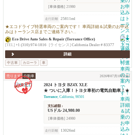
[車体価格]
21980
25811ml
走行距離
★エコドライブ特選車両のご案内です！ 車両詳細＆試乗のお申込
みはトーランス店までご連絡下さい...
Eco Drive Auto Sales & Repair (Torrance Office)
[TEL]
+1 (310) 974-1816
[ライセンス]
California Dealer # 83377
詳細
中古車
カローラ
車
売ります
自動車
2026年07月10日(金)
2024 トヨタ BZ4X XLE
★ ついに入庫！トヨタ車初の電気自動車！★
Torrance
, California, 90501
支払総額 :
USドル 24,980.00
[車体価格]
24980
13026ml
走行距離