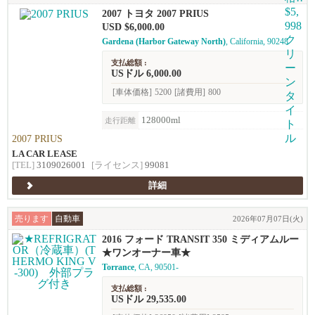
2007 トヨタ 2007 PRIUS
USD $6,000.00
Gardena (Harbor Gateway North)
, California, 90248
支払総額 :
USドル 6,000.00
[車体価格]
5200
[諸費用]
800
128000ml
走行距離
2007 PRIUS
LA CAR LEASE
[TEL]
3109026001
[ライセンス]
99081
詳細
売ります
自動車
2026年07月07日(火)
2016 フォード TRANSIT 350 ミディアムルー
フ
★ワンオーナー車★
Torrance
, CA, 90501-
支払総額 :
USドル 29,535.00