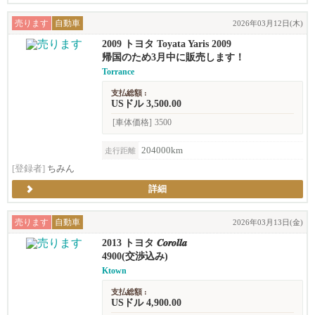
売ります
自動車
2026年03月12日(木)
2009 トヨタ Toyata Yaris 2009
帰国のため3月中に販売します！
Torrance
支払総額 :
USドル 3,500.00
[車体価格]
3500
204000km
走行距離
[登録者]
ちみん
詳細
売ります
自動車
2026年03月13日(金)
2013 トヨタ 𝑪𝒐𝒓𝒐𝒍𝒍𝒂
4900(交渉込み)
Ktown
支払総額 :
USドル 4,900.00