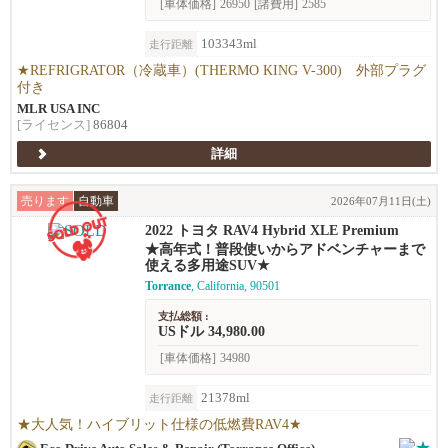
[車体価格]
26950
[諸費用]
2585
103343ml
走行距離
★REFRIGRATOR（冷蔵車）(THERMO KING V-300) 外部プラグ
付き
MLR USA INC
[ライセンス]
86804
詳細
売ります
自動車
2026年07月11日(土)
2022 トヨタ RAV4 Hybrid XLE Premium
★高年式！普段使いからアドベンチャーまで
使える多用途SUV★
Torrance
, California, 90501
支払総額 :
USドル 34,980.00
[車体価格]
34980
21378ml
走行距離
★大人気！ハイブリット仕様の低燃費RAV4★