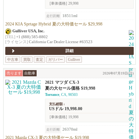
[車体価格]
29,998
18511ml
走行距離
2024 KIA Sprtage Hybrid 夏の大特価セール $29,998
Gulliver USA, Inc.
[TEL]
+1 (888) 585-8802
[ライセンス]
California Car Dealer License #63523
詳細
中古車
買取
査定
ガリバー
Gulliver
売ります
自動車
2026年07月19日(日)
2021 マツダ CX-3
夏の大セール価格 $19,998
Torrance
, CA, 90503
支払総額 :
USドル 19,998.00
[車体価格]
19,998
26370ml
走行距離
2021 Mazda CX-3 夏の大特価セール $19,998