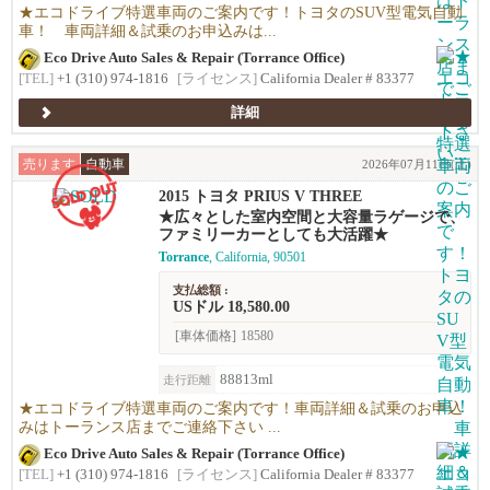
★エコドライブ特選車両のご案内です！トヨタのSUV型電気自動
車！ 車両詳細＆試乗のお申込みは...
Eco Drive Auto Sales & Repair (Torrance Office)
[TEL]
+1 (310) 974-1816
[ライセンス]
California Dealer # 83377
詳細
売ります
自動車
2026年07月11日(土)
2015 トヨタ PRIUS V THREE
★広々とした室内空間と大容量ラゲージで、
ファミリーカーとしても大活躍★
Torrance
, California, 90501
支払総額 :
USドル 18,580.00
[車体価格]
18580
88813ml
走行距離
★エコドライブ特選車両のご案内です！車両詳細＆試乗のお申込
みはトーランス店までご連絡下さい ...
Eco Drive Auto Sales & Repair (Torrance Office)
[TEL]
+1 (310) 974-1816
[ライセンス]
California Dealer # 83377