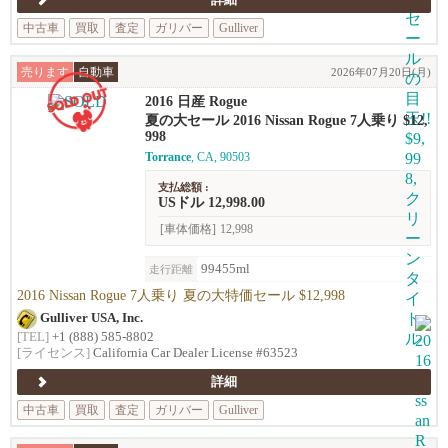
詳細
中古車
買取
査定
ガリバー
Gulliver
売ります
自動車
2026年07月20日(月)
2016 日産 Rogue
夏の大セール 2016 Nissan Rogue 7人乗り $12,
998
Torrance
, CA, 90503
支払総額 :
USドル 12,998.00
[車体価格]
12,998
99455ml
走行距離
2016 Nissan Rogue 7人乗り 夏の大特価セール $12,998
Gulliver USA, Inc.
[TEL]
+1 (888) 585-8802
[ライセンス]
California Car Dealer License #63523
詳細
中古車
買取
査定
ガリバー
Gulliver