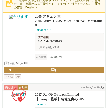
この記事の文章は機械翻訳されています。原文と訳文の間で、意味
合い等に差異がある可能性がありますのでご注意ください。
（原文
の言語：English）
2006 アキュラ 車
2006 Acura TL low Miles 137k Well Maintaine
d
Torrance
, CA
支払総額 :
USドル 4,900.00
[車体価格]
4900
137000ml
走行距離
[登録者]
Shiga1018
詳細
Acura
car
売ります
自動車
2026年03月24日(火)
2017 スバル Outback Limited
【Eyesight搭載】装備充実のSUV
Torrance