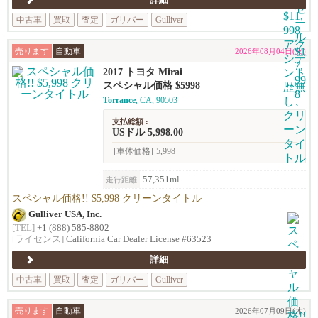
詳細
中古車
買取
査定
ガリバー
Gulliver
売ります
自動車
2026年08月04日(火)
2017 トヨタ Mirai
スペシャル価格 $5998
Torrance
, CA, 90503
支払総額 :
USドル 5,998.00
[車体価格]
5,998
57,351ml
走行距離
スペシャル価格!! $5,998 クリーンタイトル
Gulliver USA, Inc.
[TEL]
+1 (888) 585-8802
[ライセンス]
California Car Dealer License #63523
詳細
中古車
買取
査定
ガリバー
Gulliver
売ります
自動車
2026年07月09日(木)