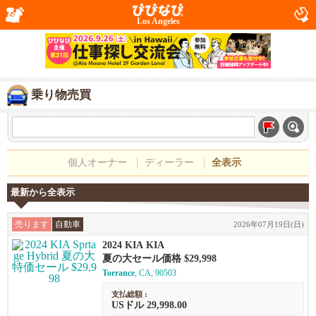
Los Angeles
乗り物売買
個人オーナー
ディーラー
全表示
最新から全表示
売ります
自動車
2026年07月19日(日)
2024 KIA KIA
夏の大セール価格 $29,998
Torrance
, CA, 90503
支払総額 :
USドル 29,998.00