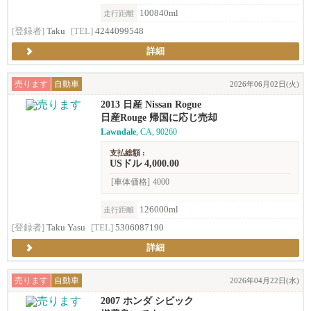
100840ml
走行距離
[登録者]
Taku
[TEL]
4244099548
詳細
売ります
自動車
2026年06月02日(火)
2013 日産 Nissan Rogue
日産Rouge 帰国に応じ売却
Lawndale
, CA, 90260
支払総額 :
USドル 4,000.00
[車体価格]
4000
126000ml
走行距離
[登録者]
Taku Yasu
[TEL]
5306087190
詳細
売ります
自動車
2026年04月22日(水)
2007 ホンダ シビック