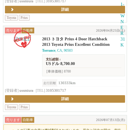
[登録者]
ussmiura
[TEL]
3105301717
詳細
Toyota
Prius
売ります
自動車
2026年04月25日(土)
2013 トヨタ Prius 4 Door Hatchback
2013 Toyota Prius Excellent Condition
Torrance
, CA, 90503
支払総額 :
USドル 8,700.00
[車体価格]
8700
130333km
走行距離
[登録者]
ussmiura
[TEL]
3105301717
詳細
Toyota
Prius
売ります
自動車
2026年07月13日(月)