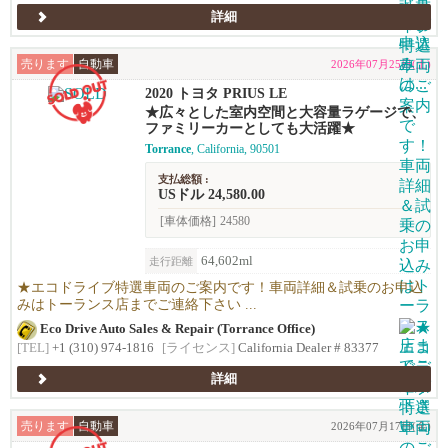
詳細
売ります
自動車
2026年07月25日(土)
2020 トヨタ PRIUS LE
★広々とした室内空間と大容量ラゲージで、
ファミリーカーとしても大活躍★
Torrance
, California, 90501
支払総額 :
USドル 24,580.00
[車体価格]
24580
64,602ml
走行距離
★エコドライブ特選車両のご案内です！車両詳細＆試乗のお申込
みはトーランス店までご連絡下さい ...
Eco Drive Auto Sales & Repair (Torrance Office)
[TEL]
+1 (310) 974-1816
[ライセンス]
California Dealer # 83377
詳細
売ります
自動車
2026年07月17日(金)