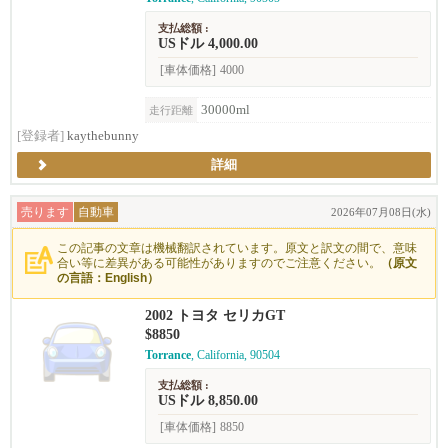
支払総額 :
USドル 4,000.00
[車体価格]
4000
30000ml
走行距離
[登録者]
kaythebunny
詳細
売ります
自動車
2026年07月08日(水)
この記事の文章は機械翻訳されています。原文と訳文の間で、意味
合い等に差異がある可能性がありますのでご注意ください。
（原文
の言語：English）
2002 トヨタ セリカGT
$8850
Torrance
, California, 90504
支払総額 :
USドル 8,850.00
[車体価格]
8850