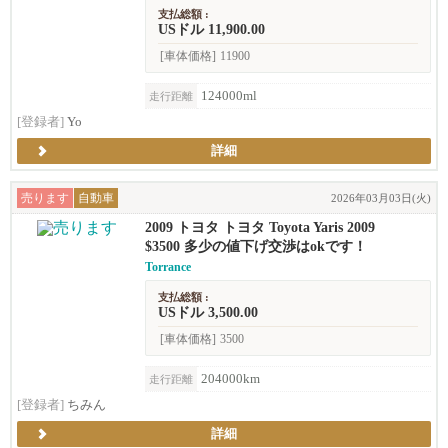
支払総額 :
USドル 11,900.00
[車体価格]
11900
124000ml
走行距離
[登録者]
Yo
詳細
売ります
自動車
2026年03月03日(火)
2009 トヨタ トヨタ Toyota Yaris 2009
$3500 多少の値下げ交渉はokです！
Torrance
支払総額 :
USドル 3,500.00
[車体価格]
3500
204000km
走行距離
[登録者]
ちみん
詳細