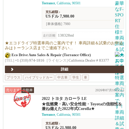
Torrance
, California, 90501
支払総額 :
USドル 7,980.00
[車体価格]
7980
138328ml
走行距離
★エコドライブ特選車両のご案内です！ 車両詳細＆試乗のお申込
みはトーランス店までご連絡下さい...
Eco Drive Auto Sales & Repair (Torrance Office)
[TEL]
+1 (310) 974-1816
[ライセンス]
California Dealer # 83377
詳細
プリウス
ハイブリッドカー
中古車
学生
車
売ります
自動車
2026年07月18日(土)
2022 トヨタ カローラ LE
★低燃費・高い安全性能・Toyotaの信頼性を
兼ね備えた2022年式Corolla★
Torrance
, California, 90501
支払総額 :
USドル 21,980.00