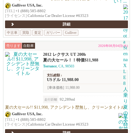
Gulliver USA, Inc.
[TEL]
+1 (888) 585-8802
[ライセンス]
California Car Dealer License #63523
詳細
中古車
買取
査定
ガリバー
Gulliver
売ります
自動車
2026年08月04日(火)
2012 レクサス UT 200h
夏の大セール！！特価$11,988
Torrance
, CA, 90503
支払総額 :
USドル 11,988.00
[車体価格]
11,988.00
92,289ml
走行距離
夏の大セール!! $11,998, アクシデント歴無し、クリーンタイトル
Gulliver USA, Inc.
[TEL]
+1 (888) 585-8802
[ライセンス]
California Car Dealer License #63523