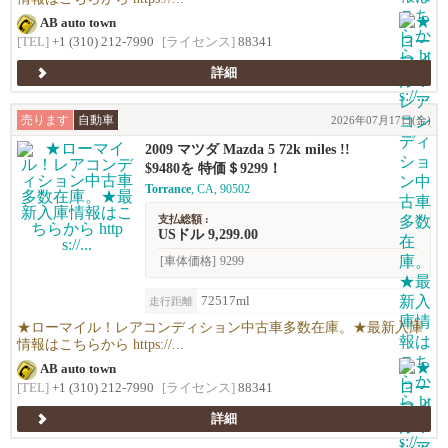
AB auto town
[TEL]
+1 (310) 212-7990
[ライセンス]
88341
詳細
売ります
自動車
2026年07月17日(金)
2009 マツダ Mazda 5 72k miles !!
$9480を 特価＄9299！
Torrance
, CA, 90502
支払総額 :
USドル 9,299.00
[車体価格]
9299
72517ml
走行距離
★ローマイル！レアコンディション中古車多数在庫。★最新入庫
情報はこちらから https://...
AB auto town
[TEL]
+1 (310) 212-7990
[ライセンス]
88341
詳細