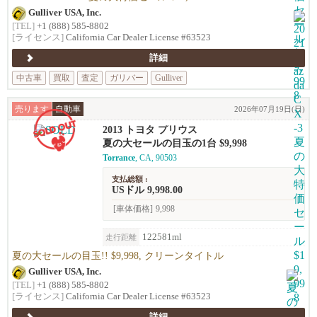
Gulliver USA, Inc.
[TEL]
+1 (888) 585-8802
[ライセンス]
California Car Dealer License #63523
詳細
中古車
買取
査定
ガリバー
Gulliver
売ります
自動車
2026年07月19日(日)
2013 トヨタ プリウス
夏の大セールの目玉の1台 $9,998
Torrance
, CA, 90503
支払総額 :
USドル 9,998.00
[車体価格]
9,998
122581ml
走行距離
夏の大セールの目玉!! $9,998, クリーンタイトル
Gulliver USA, Inc.
[TEL]
+1 (888) 585-8802
[ライセンス]
California Car Dealer License #63523