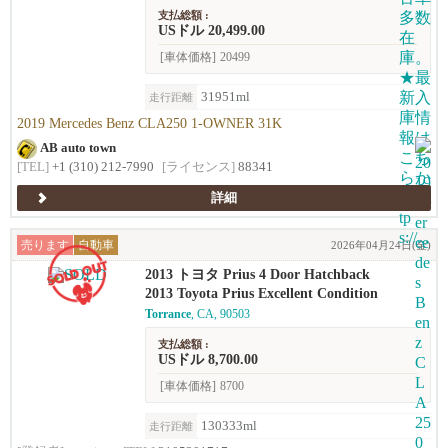
支払総額 :
USドル 20,499.00
[車体価格]
20499
31951ml
走行距離
2019 Mercedes Benz CLA250 1-OWNER 31K
AB auto town
[TEL]
+1 (310) 212-7990
[ライセンス]
88341
詳細
売ります
自動車
2026年04月24日(金)
2013 トヨタ Prius 4 Door Hatchback
2013 Toyota Prius Excellent Condition
Torrance
, CA, 90503
支払総額 :
USドル 8,700.00
[車体価格]
8700
130333ml
走行距離