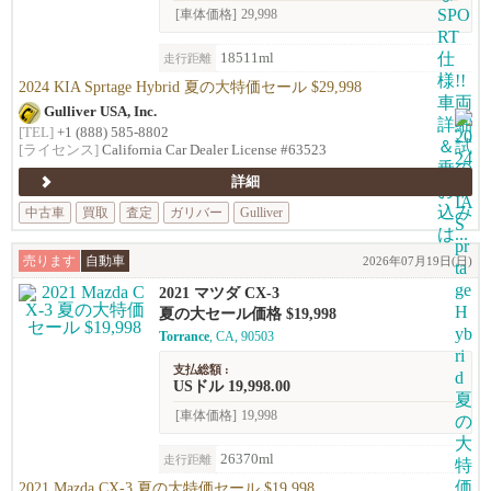
[車体価格]
29,998
18511ml
走行距離
2024 KIA Sprtage Hybrid 夏の大特価セール $29,998
Gulliver USA, Inc.
[TEL]
+1 (888) 585-8802
[ライセンス]
California Car Dealer License #63523
詳細
中古車
買取
査定
ガリバー
Gulliver
売ります
自動車
2026年07月19日(日)
2021 マツダ CX-3
夏の大セール価格 $19,998
Torrance
, CA, 90503
支払総額 :
USドル 19,998.00
[車体価格]
19,998
26370ml
走行距離
2021 Mazda CX-3 夏の大特価セール $19,998