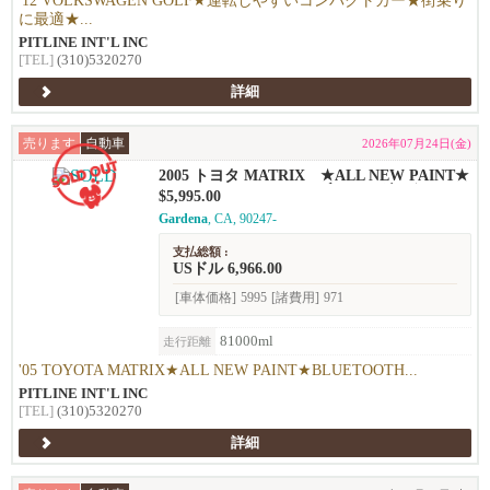
'12 VOLKSWAGEN GOLF★運転しやすいコンパクトカー★街乗り
に最適★...
PITLINE INT'L INC
[TEL]
(310)5320270
詳細
売ります
自動車
2026年07月24日(金)
2005 トヨタ MATRIX ★ALL NEW PAINT★
BLUETOOTH、ドライブレコーダー★
$5,995.00
Gardena
, CA, 90247-
支払総額 :
USドル 6,966.00
[車体価格]
5995
[諸費用]
971
81000ml
走行距離
'05 TOYOTA MATRIX★ALL NEW PAINT★BLUETOOTH...
PITLINE INT'L INC
[TEL]
(310)5320270
詳細