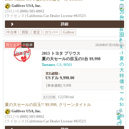
Gulliver USA, Inc.
[TEL]
+1 (888) 585-8802
[ライセンス]
California Car Dealer License #63523
詳細
中古車
買取
査定
ガリバー
Gulliver
売ります
自動車
2026年07月19日(日)
2013 トヨタ プリウス
夏の大セールの目玉の1台 $9,998
Torrance
, CA, 90503
支払総額 :
USドル 9,998.00
[車体価格]
9,998
122581ml
走行距離
夏の大セールの目玉!! $9,998, クリーンタイトル
Gulliver USA, Inc.
[TEL]
+1 (888) 585-8802
[ライセンス]
California Car Dealer License #63523