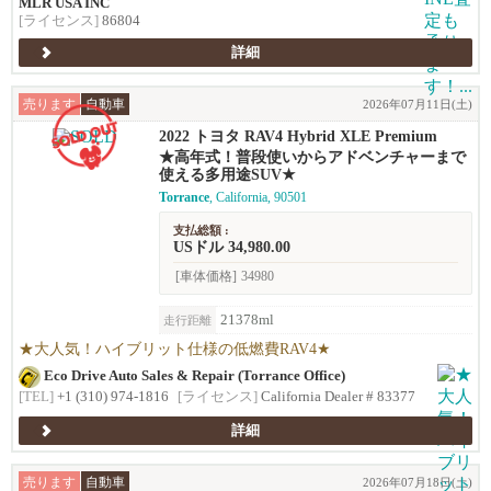
MLR USA INC
[ライセンス]
86804
詳細
売ります
自動車
2026年07月11日(土)
2022 トヨタ RAV4 Hybrid XLE Premium
★高年式！普段使いからアドベンチャーまで
使える多用途SUV★
Torrance
, California, 90501
支払総額 :
USドル 34,980.00
[車体価格]
34980
21378ml
走行距離
★大人気！ハイブリット仕様の低燃費RAV4★
Eco Drive Auto Sales & Repair (Torrance Office)
[TEL]
+1 (310) 974-1816
[ライセンス]
California Dealer # 83377
詳細
売ります
自動車
2026年07月18日(土)