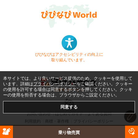
びびなびはアクセシビリティの向上に
取り組んでいます。
本サイトでは、より良いサービス提供のため、クッキーを使用して
います。詳細は
プライバシーポリシー
をご確認ください。クッキー
の使用を許可する場合は同意するボタンを押してください。クッキ
- 企業向けサービス -
ーの使用を拒否する場合は、ブラウザからご設定ください。
お問い合わせ
はじめてガイド
よくある質問
利用規約
商標・著作権
プライバシーポリシー
Copyright © 1999-2026 Vivid Navigation, Inc. All Rights Reserved.
乗り物売買
Server US (44) @ Los Angeles Data Center