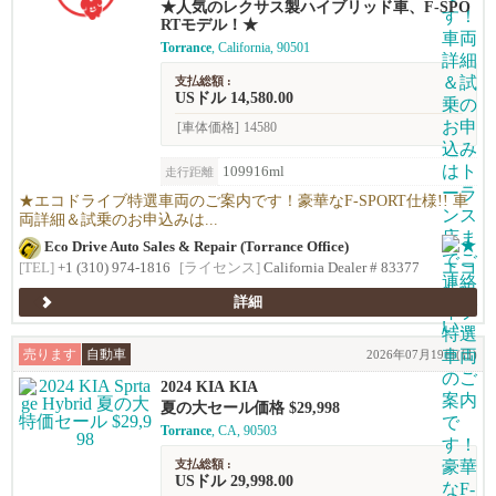
★人気のレクサス製ハイブリッド車、F-SPO
RTモデル！★
Torrance
, California, 90501
支払総額 :
USドル 14,580.00
[車体価格]
14580
109916ml
走行距離
★エコドライブ特選車両のご案内です！豪華なF-SPORT仕様!! 車
両詳細＆試乗のお申込みは...
Eco Drive Auto Sales & Repair (Torrance Office)
[TEL]
+1 (310) 974-1816
[ライセンス]
California Dealer # 83377
詳細
売ります
自動車
2026年07月19日(日)
2024 KIA KIA
夏の大セール価格 $29,998
Torrance
, CA, 90503
支払総額 :
USドル 29,998.00