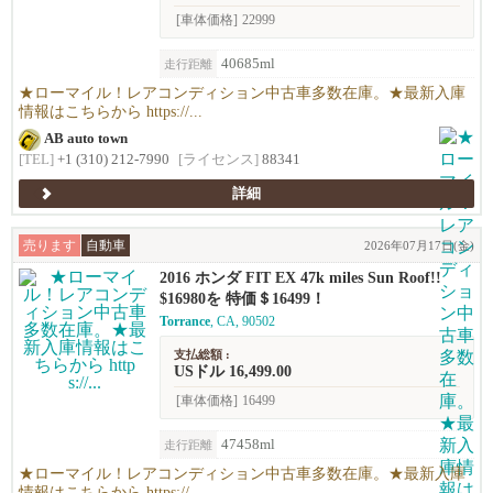
[車体価格]
22999
40685ml
走行距離
★ローマイル！レアコンディション中古車多数在庫。★最新入庫
情報はこちらから https://...
AB auto town
[TEL]
+1 (310) 212-7990
[ライセンス]
88341
詳細
売ります
自動車
2026年07月17日(金)
2016 ホンダ FIT EX 47k miles Sun Roof!!
$16980を 特価＄16499！
Torrance
, CA, 90502
支払総額 :
USドル 16,499.00
[車体価格]
16499
47458ml
走行距離
★ローマイル！レアコンディション中古車多数在庫。★最新入庫
情報はこちらから https://...