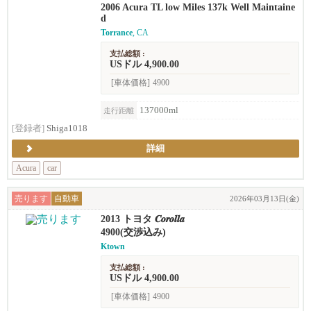
2006 Acura TL low Miles 137k Well Maintaine
d
Torrance
, CA
支払総額 :
USドル 4,900.00
[車体価格]
4900
137000ml
走行距離
[登録者]
Shiga1018
詳細
Acura
car
売ります
自動車
2026年03月13日(金)
2013 トヨタ 𝑪𝒐𝒓𝒐𝒍𝒍𝒂
4900(交渉込み)
Ktown
支払総額 :
USドル 4,900.00
[車体価格]
4900