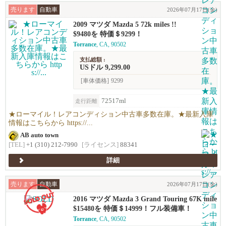
売ります
自動車
2026年07月17日(金)
2009 マツダ Mazda 5 72k miles !!
$9480を 特価＄9299！
Torrance
, CA, 90502
支払総額 :
USドル 9,299.00
[車体価格]
9299
72517ml
走行距離
★ローマイル！レアコンディション中古車多数在庫。★最新入庫
情報はこちらから https://...
AB auto town
[TEL]
+1 (310) 212-7990
[ライセンス]
88341
詳細
売ります
自動車
2026年07月17日(金)
2016 マツダ Mazda 3 Grand Touring 67K mile
s !
$15480を 特価＄14999！フル装備車！
Torrance
, CA, 90502