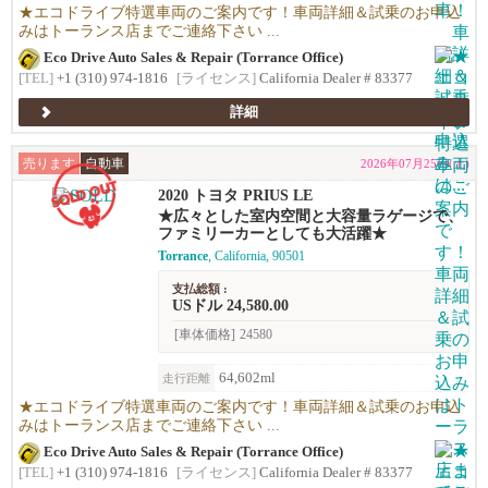
★エコドライブ特選車両のご案内です！車両詳細＆試乗のお申込
みはトーランス店までご連絡下さい ...
Eco Drive Auto Sales & Repair (Torrance Office)
[TEL]
+1 (310) 974-1816
[ライセンス]
California Dealer # 83377
詳細
売ります
自動車
2026年07月25日(土)
2020 トヨタ PRIUS LE
★広々とした室内空間と大容量ラゲージで、
ファミリーカーとしても大活躍★
Torrance
, California, 90501
支払総額 :
USドル 24,580.00
[車体価格]
24580
64,602ml
走行距離
★エコドライブ特選車両のご案内です！車両詳細＆試乗のお申込
みはトーランス店までご連絡下さい ...
Eco Drive Auto Sales & Repair (Torrance Office)
[TEL]
+1 (310) 974-1816
[ライセンス]
California Dealer # 83377