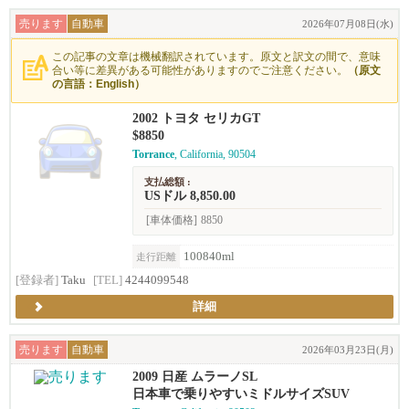
売ります
自動車
2026年07月08日(水)
この記事の文章は機械翻訳されています。原文と訳文の間で、意味
合い等に差異がある可能性がありますのでご注意ください。
（原文
の言語：English）
2002 トヨタ セリカGT
$8850
Torrance
, California, 90504
支払総額 :
USドル 8,850.00
[車体価格]
8850
100840ml
走行距離
[登録者]
Taku
[TEL]
4244099548
詳細
売ります
自動車
2026年03月23日(月)
2009 日産 ムラーノSL
日本車で乗りやすいミドルサイズSUV