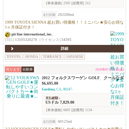
[車体価格]
2595
[諸費用]
512
202200ml
走行距離
1999 TOYOTA SIENNA 超お買い得価格！！ミニバン★安心お得な
1ヶ月保証付き！
pit line international, inc.
[TEL]
13105320270
[ライセンス]
54595
詳細
TOYOTA
HONDA
TORRANCE
JAPANESE
売ります
自動車
2026年07月24日(金)
2012 フォルクスワーゲン GOLF クールなダ
ークネイビー☆ハッチバック★安心保証付き
$6,695.00
★
Gardena
, CA, 90247-
支払総額 :
USドル 7,829.00
[車体価格]
6695
[諸費用]
1134
60125ml
走行距離