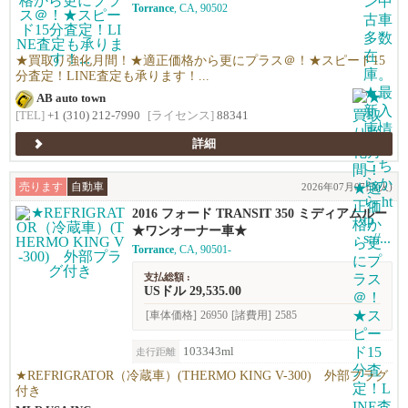
Torrance
, CA, 90502
高価買い取りします！★優しい査定で’納得の
価格！高価買い取りします！★年末ご売却予
定の無料査定を実施中！年末の売却予定の方
も早期査定は更にお得！★日本車、アメ車、
★買取り強化月間！★適正価格から更にプラス＠！★スピード15
欧州車なんでも買います！
分査定！LINE査定も承ります！...
AB auto town
[TEL]
+1 (310) 212-7990
[ライセンス]
88341
詳細
売ります
自動車
2026年07月07日(火)
2016 フォード TRANSIT 350 ミディアムルー
フ
★ワンオーナー車★
Torrance
, CA, 90501-
支払総額 :
USドル 29,535.00
[車体価格]
26950
[諸費用]
2585
103343ml
走行距離
★REFRIGRATOR（冷蔵車）(THERMO KING V-300) 外部プラグ
付き