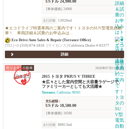
USドル 24,980.00
[車体価格]
24980
13026ml
走行距離
★エコドライブ特選車両のご案内です！トヨタのSUV型電気自動
車！ 車両詳細＆試乗のお申込みは...
Eco Drive Auto Sales & Repair (Torrance Office)
[TEL]
+1 (310) 974-1816
[ライセンス]
California Dealer # 83377
詳細
売ります
自動車
2026年07月11日(土)
2015 トヨタ PRIUS V THREE
★広々とした室内空間と大容量ラゲージで、
ファミリーカーとしても大活躍★
Torrance
, California, 90501
支払総額 :
USドル 18,580.00
[車体価格]
18580
88813ml
走行距離