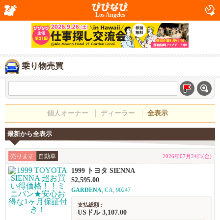
Los Angeles
乗り物売買
個人オーナー
ディーラー
全表示
最新から全表示
売ります
自動車
2026年07月24日(金)
1999 トヨタ SIENNA
$2,595.00
GARDENA
, CA, 90247
支払総額 :
USドル 3,107.00