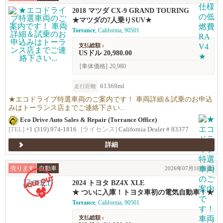
2018 マツダ CX-9 GRAND TOURING
★マツダの7人乗りSUV★
Torrance
, California, 90501
支払総額 :
USドル 20,980.00
[車体価格]
20,980
61369ml
走行距離
★エコドライブ特選車両のご案内です！ 車両詳細＆試乗のお申込
みはトーランス店までご連絡下さい...
Eco Drive Auto Sales & Repair (Torrance Office)
[TEL]
+1 (310) 974-1816
[ライセンス]
California Dealer # 83377
詳細
売ります
自動車
2026年07月10日(金)
2024 トヨタ BZ4X XLE
★ ついに入庫！トヨタ車初の電気自動車！★
Torrance
, California, 90501
支払総額 :