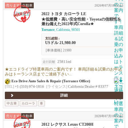
売ります
自動車
2026年07月18日(土)
2022 トヨタ カローラ LE
★低燃費・高い安全性能・Toyotaの信頼性を
兼ね備えた2022年式Corolla★
Torrance
, California, 90501
支払総額 :
USドル 21,980.00
[車体価格]
21980
25811ml
走行距離
★エコドライブ特選車両のご案内です！ 車両詳細＆試乗のお申込
みはトーランス店までご連絡下さい...
Eco Drive Auto Sales & Repair (Torrance Office)
[TEL]
+1 (310) 974-1816
[ライセンス]
California Dealer # 83377
詳細
中古車
カローラ
車
売ります
自動車
2026年07月10日(金)
2012 レクサス Lexus CT200H