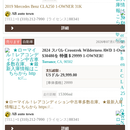
2019 Mercedes Benz CLA250 1-OWNER 31K
AB auto town
[TEL]
+1 (310) 212-7990
[ライセンス]
88341
詳細
売ります
自動車
2026年07月17日(金)
2024 スバル Crosstrek Wilderness AWD 1-Own
er!!
$30480を 特価＄29999 1-OWNER!
Torrance
, CA, 90502
支払総額 :
USドル 29,999.00
[車体価格]
29999
15306ml
走行距離
★ローマイル！レアコンディション中古車多数在庫。★最新入庫
情報はこちらから https://...
AB auto town
[TEL]
+1 (310) 212-7990
[ライセンス]
88341
詳細