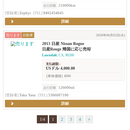
210000km
走行距離
[登録者]
Zephyr
[TEL]
9492454645
詳細
売ります
自動車
2026年06月02日(火)
2013 日産 Nissan Rogue
日産Rouge 帰国に応じ売却
Lawndale
, CA, 90260
支払総額 :
USドル 4,000.00
[車体価格]
4000
126000ml
走行距離
[登録者]
Taku Yasu
[TEL]
5306087190
詳細
1/4
1
2
3
4
>