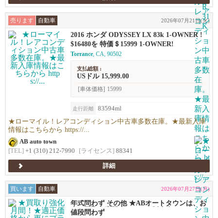
売ります
自動車
2026年07月21日(火)
2016 ホンダ ODYSSEY LX 83k 1-OWNER !
$16480を 特価＄15999 1-OWNER!
Torrance
, CA, 90502
支払総額 :
USドル 15,999.00
[車体価格]
15999
83594ml
走行距離
★ローマイル！レアコンディション中古車多数在庫。★最新入庫
情報はこちらから https://...
AB auto town
[TEL]
+1 (310) 212-7990
[ライセンス]
88341
詳細
買います
自動車
2026年07月27日(月)
年式問わず その他 ★ABオートタウンは、お
車の買取り専門店です！★販売力があるから
値段問わず
高く買える！シンプルで高い！独自の相場で