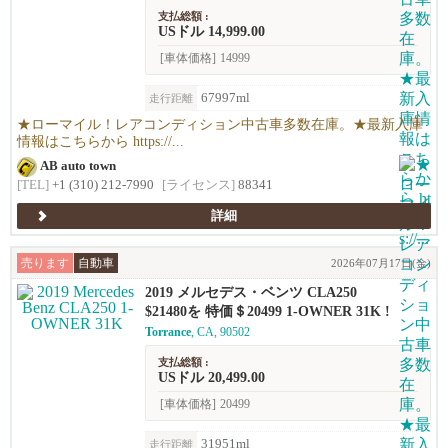
支払総額 :
USドル 14,999.00
[車体価格]
14999
67997ml
走行距離
★ローマイル！レアコンディション中古車多数在庫。★最新入庫
情報はこちらから https://...
AB auto town
[TEL]
+1 (310) 212-7990
[ライセンス]
88341
詳細
売ります
自動車
2026年07月17日(金)
2019 メルセデス・ベンツ CLA250
$21480を 特価＄20499 1-OWNER 31K !
Torrance
, CA, 90502
支払総額 :
USドル 20,499.00
[車体価格]
20499
31951ml
走行距離