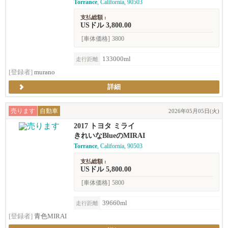
Torrance
, California, 90503
支払総額 :
USドル 3,800.00
[車体価格]
3800
133000ml
走行距離
[登録者]
murano
詳細
売ります
自動車
2026年05月05日(火)
2017 トヨタ ミライ
きれいなBlueのMIRAI
Torrance
, California, 90503
支払総額 :
USドル 5,800.00
[車体価格]
5800
39660ml
走行距離
[登録者]
青色MIRAI