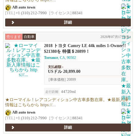
AB auto town
[TEL]
+1 (310) 212-7990
[ライセンス]
88341
詳細
売ります
自動車
2026年07月17日(金)
2018 トヨタ Camry LE 44k miles 1-Owner!!
$21380を 特価＄20899！
Torrance
, CA, 90502
支払総額 :
USドル 20,899.00
[車体価格]
20899
44720ml
走行距離
★ローマイル！レアコンディション中古車多数在庫。★最新入庫
情報はこちらから https://...
AB auto town
[TEL]
+1 (310) 212-7990
[ライセンス]
88341
詳細