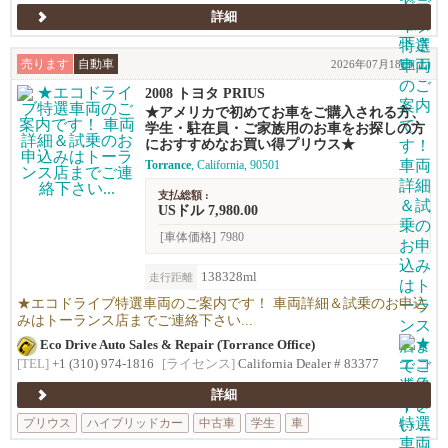
詳細
売ります
自動車
2026年07月18日(土)
2008 トヨタ PRIUS
★アメリカで初めてお車をご購入される方、
学生・駐在員・ご家族用のお車をお探しの方
におすすめなお買い得プリウス★
Torrance
, California, 90501
支払総額 :
USドル 7,980.00
[車体価格]
7980
138328ml
走行距離
★エコドライブ特選車両のご案内です！ 車両詳細＆試乗のお申込
みはトーランス店までご連絡下さい...
Eco Drive Auto Sales & Repair (Torrance Office)
[TEL]
+1 (310) 974-1816
[ライセンス]
California Dealer # 83377
詳細
プリウス
ハイブリッドカー
中古車
学生
車