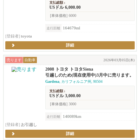
支払総額 :
USドル 6,000.00
[車体価格]
6000
164679ml
走行距離
[登録者]
toyota
詳細
売ります
自動車
2026年03月05日(木)
2008 トヨタ トヨタSiena
引越しのため(現在使用中)3月中に売ります。
Gardena
, カリフォルニア州, 90504
支払総額 :
USドル 3,000.00
[車体価格]
3000
140089km
走行距離
[登録者]
お引越し
詳細