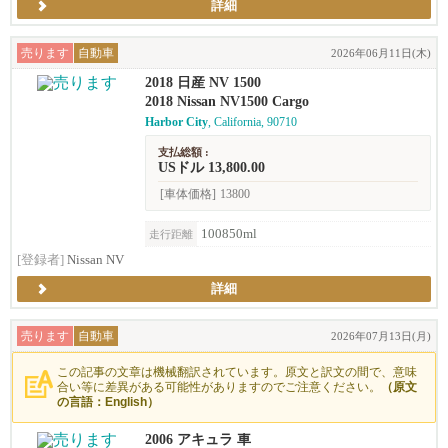
詳細
売ります
自動車
2026年06月11日(木)
2018 日産 NV 1500
2018 Nissan NV1500 Cargo
Harbor City
, California, 90710
支払総額 :
USドル 13,800.00
[車体価格]
13800
100850ml
走行距離
[登録者]
Nissan NV
詳細
売ります
自動車
2026年07月13日(月)
この記事の文章は機械翻訳されています。原文と訳文の間で、意味
合い等に差異がある可能性がありますのでご注意ください。
（原文
の言語：English）
2006 アキュラ 車