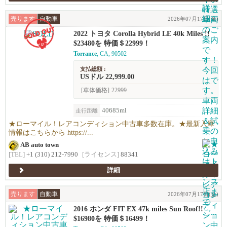
売ります
自動車
2026年07月17日(金)
2022 トヨタ Corolla Hybrid LE 40k Miles !!
$23480を 特価＄22999！
Torrance
, CA, 90502
支払総額 :
USドル 22,999.00
[車体価格]
22999
40685ml
走行距離
★ローマイル！レアコンディション中古車多数在庫。★最新入庫
情報はこちらから https://...
AB auto town
[TEL]
+1 (310) 212-7990
[ライセンス]
88341
詳細
売ります
自動車
2026年07月17日(金)
2016 ホンダ FIT EX 47k miles Sun Roof!!
$16980を 特価＄16499！