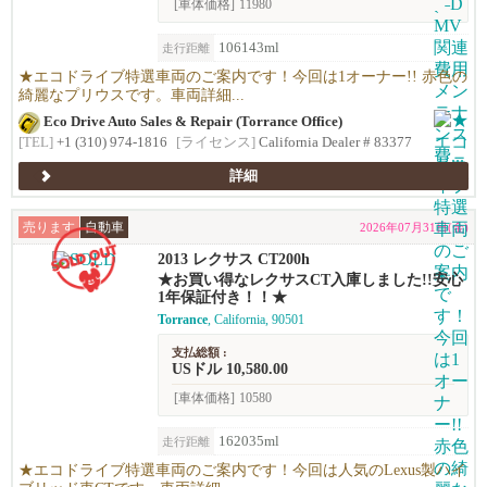
[車体価格]
11980
106143ml
走行距離
★エコドライブ特選車両のご案内です！今回は1オーナー!! 赤色の
綺麗なプリウスです。車両詳細...
Eco Drive Auto Sales & Repair (Torrance Office)
[TEL]
+1 (310) 974-1816
[ライセンス]
California Dealer # 83377
詳細
売ります
自動車
2026年07月31日(金)
2013 レクサス CT200h
★お買い得なレクサスCT入庫しました!!安心
1年保証付き！！★
Torrance
, California, 90501
支払総額 :
USドル 10,580.00
[車体価格]
10580
162035ml
走行距離
★エコドライブ特選車両のご案内です！今回は人気のLexus製ハイ