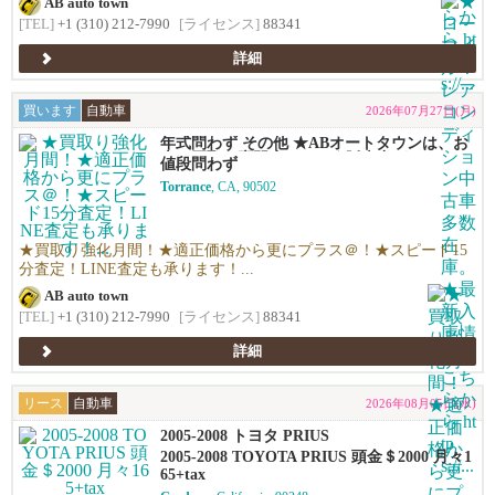
AB auto town
[TEL]
+1 (310) 212-7990
[ライセンス]
88341
詳細
買います
自動車
2026年07月27日(月)
年式問わず その他 ★ABオートタウンは、お
車の買取り専門店です！★販売力があるから
値段問わず
高く買える！シンプルで高い！独自の相場で
Torrance
, CA, 90502
高価買い取りします！★優しい査定で’納得の
価格！高価買い取りします！★年末ご売却予
定の無料査定を実施中！年末の売却予定の方
も早期査定は更にお得！★日本車、アメ車、
★買取り強化月間！★適正価格から更にプラス＠！★スピード15
欧州車なんでも買います！
分査定！LINE査定も承ります！...
AB auto town
[TEL]
+1 (310) 212-7990
[ライセンス]
88341
詳細
リース
自動車
2026年08月05日(水)
2005-2008 トヨタ PRIUS
2005-2008 TOYOTA PRIUS 頭金＄2000 月々1
65+tax