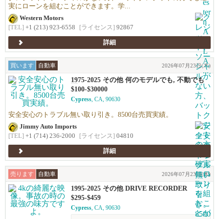
実にローンを組むことができます。学...
Western Motors
[TEL]
+1 (213) 923-6558
[ライセンス]
92867
詳細
買います
自動車
2026年07月23日(木)
1975-2025 その他 何のモデルでも, 不動でも
可
$100-$30000
Cypress
, CA, 90630
安全安心のトラブル無い取り引き。8500台売買実績。
Jimmy Auto Imports
[TEL]
+1 (714) 236-2000
[ライセンス]
04810
詳細
売ります
自動車
2026年07月23日(木)
1995-2025 その他 DRIVE RECORDER
$295-$459
Cypress
, CA, 90630