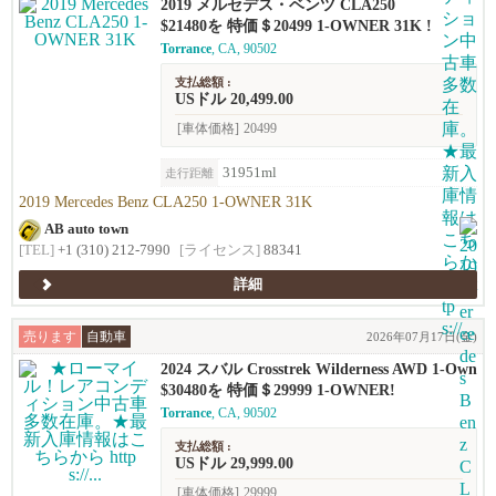
2019 メルセデス・ベンツ CLA250
$21480を 特価＄20499 1-OWNER 31K !
Torrance
, CA, 90502
支払総額 :
USドル 20,499.00
[車体価格]
20499
31951ml
走行距離
2019 Mercedes Benz CLA250 1-OWNER 31K
AB auto town
[TEL]
+1 (310) 212-7990
[ライセンス]
88341
詳細
売ります
自動車
2026年07月17日(金)
2024 スバル Crosstrek Wilderness AWD 1-Own
er!!
$30480を 特価＄29999 1-OWNER!
Torrance
, CA, 90502
支払総額 :
USドル 29,999.00
[車体価格]
29999