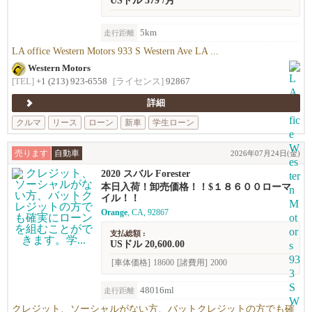
USドル 379 /月
5km
走行距離
LA office Western Motors 933 S Western Ave LA ...
Western Motors
[TEL]
+1 (213) 923-6558
[ライセンス]
92867
詳細
クルマ
リース
ローン
新車
学生ローン
売ります
自動車
2026年07月24日(金)
2020 スバル Forester
本日入荷！卸売価格！！$１８６００ローマ
イル！！
Orange
, CA, 92867
支払総額 :
USドル 20,600.00
[車体価格]
18600
[諸費用]
2000
48016ml
走行距離
クレジット、ソーシャルがない方、バットクレジットの方でも確