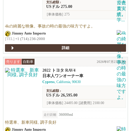
支払総額 :
USドル 275.00
[車体価格]
275
4kの綺麗な映像。事故の時の最強の味方ですよ。
Jimmy Auto Imports
[TEL]
+1 (714) 236-2000
詳細
売ります
自動車
2026年07月23日(木)
2022 トヨタ RAV4
日本人ワンオーナー車
Cypress
, California, 90630
支払総額 :
USドル 26,595.00
[車体価格]
24495.00
[諸費用]
2100.00
36000ml
走行距離
特選車、新車同様, 調子良好
Jimmy Auto Imports