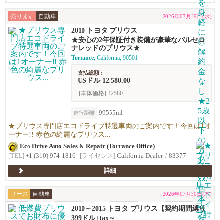
売ります
自動車
2026年07月29日(水)
2010 トヨタ プリウス
★安心の2年保証付き装備が豪華なバルセロ
ナレッドのプリウス★
Torrance
, California, 90501
支払総額 :
USドル 12,580.00
[車体価格]
12580
99555ml
走行距離
★プリウス専門店エコドライブ特選車両のご案内です！今回は1オ
ーナー!! 赤色の綺麗なプリウス...
Eco Drive Auto Sales & Repair (Torrance Office)
[TEL]
+1 (310) 974-1816
[ライセンス]
California Dealer # 83377
詳細
リース
自動車
2026年07月30日(木)
2010～2015 トヨタ プリウス【契約期間縛り
ナシのリースプラン】月額$399～利用可能！
399ドル+tax～