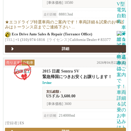
[車体価格]
18580
88813ml
走行距離
★エコドライブ特選車両のご案内です！車両詳細＆試乗のお申込
みはトーランス店までご連絡下さい ...
Eco Drive Auto Sales & Repair (Torrance Office)
[TEL]
+1 (310) 974-1816
[ライセンス]
California Dealer # 83377
詳細
売ります
自動車
2026年04月22日(水)
2015 日産 Sentra SV
緊急帰国につきお安くお譲りします！
Irvine
支払総額 :
USドル 3,600.00
[車体価格]
3600
214000ml
走行距離
[登録者]
ES