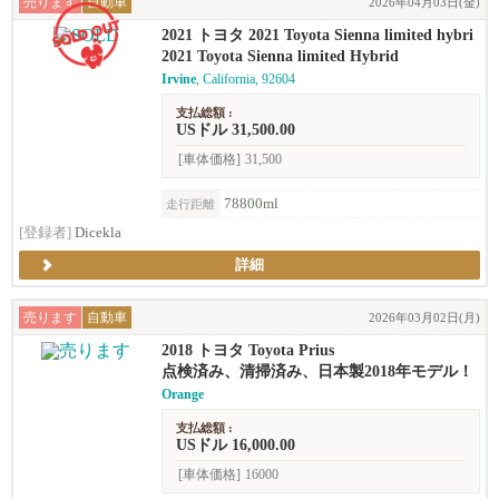
売ります
自動車
2026年04月03日(金)
2021 トヨタ 2021 Toyota Sienna limited hybri
d
2021 Toyota Sienna limited Hybrid
Irvine
, California, 92604
支払総額 :
USドル 31,500.00
[車体価格]
31,500
78800ml
走行距離
[登録者]
Dicekla
詳細
売ります
自動車
2026年03月02日(月)
2018 トヨタ Toyota Prius
点検済み、清掃済み、日本製2018年モデル！
Orange
支払総額 :
USドル 16,000.00
[車体価格]
16000