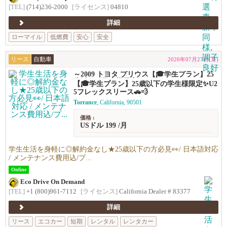
[TEL]
(714)236-2000
[ライセンス]
04810
詳細
ローマイル
低燃費
安心
安全
リース
自動車
2026年07月27日(月)
～2009 トヨタ プリウス【🎓学生プラン】25
歳以下の学生様限定✨U25フレックスリース
【🎓学生プラン】25歳以下の学生様限定✨U2
🚗💨
5フレックスリース🚗💨
Torrance
, California, 90501
価格 :
USドル 199 /月
学生生活を身軽に◎解約金なし★25歳以下の方必見👀/ 日本語対応
/ メンテナンス費用込/プ...
Online
Eco Drive On Demand
[TEL]
+1 (800)961-7112
[ライセンス]
California Dealer # 83377
詳細
リース
エコカー
短期
レンタル
レンタカー