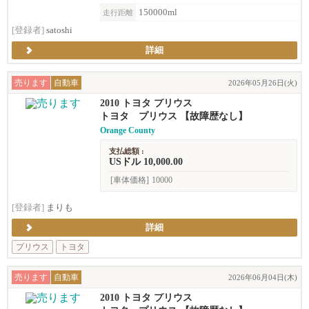
150000ml
走行距離
[登録者]
satoshi
詳細
売ります
自動車
2026年05月26日(火)
2010 トヨタ プリウス
トヨタ プリウス 【故障歴なし】
Orange County
支払総額 :
USドル 10,000.00
[車体価格]
10000
[登録者]
まりも
詳細
プリウス
トヨタ
売ります
自動車
2026年06月04日(木)
2010 トヨタ プリウス