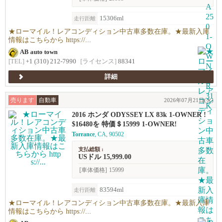
15306ml
走行距離
★ローマイル！レアコンディション中古車多数在庫。★最新入庫
情報はこちらから https://...
AB auto town
[TEL]
+1 (310) 212-7990
[ライセンス]
88341
詳細
売ります
自動車
2026年07月21日(火)
2016 ホンダ ODYSSEY LX 83k 1-OWNER !
$16480を 特価＄15999 1-OWNER!
Torrance
, CA, 90502
支払総額 :
USドル 15,999.00
[車体価格]
15999
83594ml
走行距離
★ローマイル！レアコンディション中古車多数在庫。★最新入庫
情報はこちらから https://...