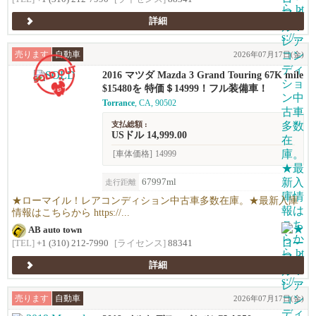
詳細
売ります
自動車
2026年07月17日(金)
2016 マツダ Mazda 3 Grand Touring 67K mile
s !
$15480を 特価＄14999！フル装備車！
Torrance
, CA, 90502
支払総額 :
USドル 14,999.00
[車体価格]
14999
67997ml
走行距離
★ローマイル！レアコンディション中古車多数在庫。★最新入庫
情報はこちらから https://...
AB auto town
[TEL]
+1 (310) 212-7990
[ライセンス]
88341
詳細
売ります
自動車
2026年07月17日(金)