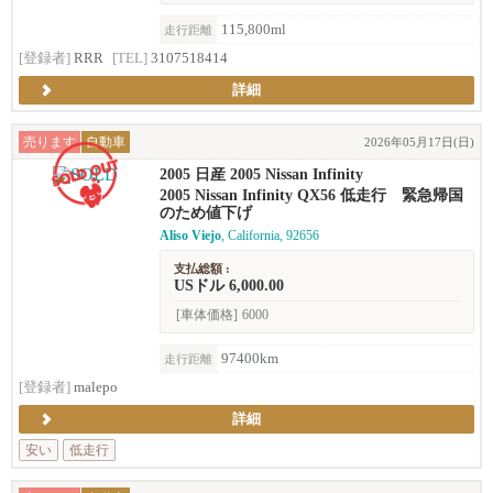
115,800ml
走行距離
[登録者]
RRR
[TEL]
3107518414
詳細
売ります
自動車
2026年05月17日(日)
2005 日産 2005 Nissan Infinity
2005 Nissan Infinity QX56 低走行 緊急帰国
のため値下げ
Aliso Viejo
, California, 92656
支払総額 :
USドル 6,000.00
[車体価格]
6000
97400km
走行距離
[登録者]
malepo
詳細
安い
低走行