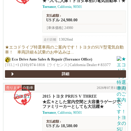
★ ついに入庫！トヨタ車初の電気自動車！★
Torrance
, California, 90501
支払総額 :
USドル 24,980.00
[車体価格]
24980
13026ml
走行距離
★エコドライブ特選車両のご案内です！トヨタのSUV型電気自動
車！ 車両詳細＆試乗のお申込みは...
Eco Drive Auto Sales & Repair (Torrance Office)
[TEL]
+1 (310) 974-1816
[ライセンス]
California Dealer # 83377
詳細
売ります
自動車
2026年07月11日(土)
2015 トヨタ PRIUS V THREE
★広々とした室内空間と大容量ラゲージで、
ファミリーカーとしても大活躍★
Torrance
, California, 90501
支払総額 :
USドル 18,580.00