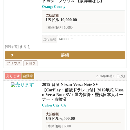
トヨタ プリウス 【故障歴なし】
Orange County
支払総額 :
USドル 10,000.00
[車体価格]
10000
140000ml
走行距離
[登録者]
まりも
詳細
プリウス
トヨタ
売ります
自動車
2026年06月09日(火)
2015 日産 Nissan Versa Note SV
【CarPlay・前後ドラレコ付】2015年式 Nissa
n Versa Note SV / 屋内保管・歴代日本人オー
ナー・点検済
Culver City
, CA
支払総額 :
USドル 6,500.00
[車体価格]
6500