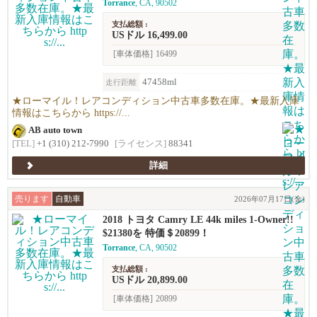
Torrance
, CA, 90502
支払総額 :
USドル 16,499.00
[車体価格]
16499
47458ml
走行距離
★ローマイル！レアコンディション中古車多数在庫。★最新入庫
情報はこちらから https://...
AB auto town
[TEL]
+1 (310) 212-7990
[ライセンス]
88341
詳細
売ります
自動車
2026年07月17日(金)
2018 トヨタ Camry LE 44k miles 1-Owner!!
$21380を 特価＄20899！
Torrance
, CA, 90502
支払総額 :
USドル 20,899.00
[車体価格]
20899