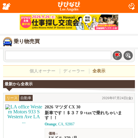
Los Angeles
乗り物売買
個人オーナー
ディーラー
全表示
最新から全表示
リース
自動車
2026年07月24日(金)
2026 マツダ CX 30
新車です！＄３７９+taxで乗れちゃいま
す！！
Orange
, CA, 92867
価格 :