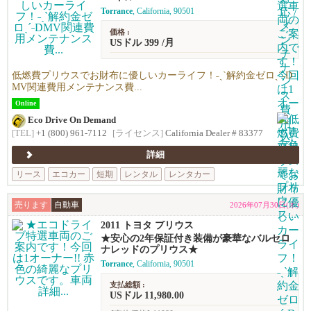
Torrance
, California, 90501
価格 :
USドル 399 /月
低燃費プリウスでお財布に優しいカーライフ！˗ˏˋ解約金ゼロˎˊ˗D
MV関連費用メンテナンス費...
Online
Eco Drive On Demand
[TEL]
+1 (800) 961-7112
[ライセンス]
California Dealer # 83377
詳細
リース
エコカー
短期
レンタル
レンタカー
売ります
自動車
2026年07月30日(木)
2011 トヨタ プリウス
★安心の2年保証付き装備が豪華なバルセロ
ナレッドのプリウス★
Torrance
, California, 90501
支払総額 :
USドル 11,980.00