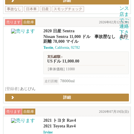
詳細
事故なし
日本車
日産
スモッグチェック
売ります
自動車
2026年02月12日(木)
2020 日産 Sentra
Nissan Sentra 11,000 ドル 事故歴なし 走行
距離 78,000 マイル
Tustin
, California, 92782
支払総額 :
USドル 11,000.00
[車体価格]
11000
78000ml
走行距離
[登録者]
あじぴん
詳細
売ります
自動車
2026年07月19日(日)
2021 トヨタ Rav4
2021 Toyota Rav4
Irvine