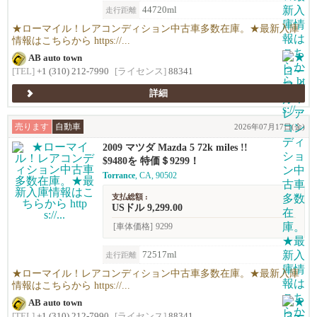
44720ml
走行距離
★ローマイル！レアコンディション中古車多数在庫。★最新入庫
情報はこちらから https://...
AB auto town
[TEL]
+1 (310) 212-7990
[ライセンス]
88341
詳細
売ります
自動車
2026年07月17日(金)
2009 マツダ Mazda 5 72k miles !!
$9480を 特価＄9299！
Torrance
, CA, 90502
支払総額 :
USドル 9,299.00
[車体価格]
9299
72517ml
走行距離
★ローマイル！レアコンディション中古車多数在庫。★最新入庫
情報はこちらから https://...
AB auto town
[TEL]
+1 (310) 212-7990
[ライセンス]
88341