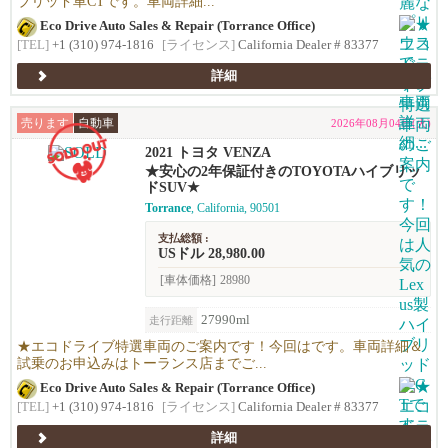
ブリッド車CTです。車両詳細...
Eco Drive Auto Sales & Repair (Torrance Office)
[TEL]
+1 (310) 974-1816
[ライセンス]
California Dealer # 83377
詳細
売ります
自動車
2026年08月04日(火)
2021 トヨタ VENZA
★安心の2年保証付きのTOYOTAハイブリッ
ドSUV★
Torrance
, California, 90501
支払総額 :
USドル 28,980.00
[車体価格]
28980
27990ml
走行距離
★エコドライブ特選車両のご案内です！今回はです。車両詳細＆
試乗のお申込みはトーランス店までご...
Eco Drive Auto Sales & Repair (Torrance Office)
[TEL]
+1 (310) 974-1816
[ライセンス]
California Dealer # 83377
詳細