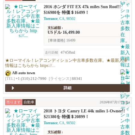
2016 ホンダ FIT EX 47k miles Sun Roof!!
$16980を 特価＄16499！
Torrance
, CA, 90502
支払総額 :
USドル 16,499.00
[車体価格]
16499
47458ml
走行距離
★ローマイル！レアコンディション中古車多数在庫。★最新入庫
情報はこちらから https://...
AB auto town
[TEL]
+1 (310) 212-7990
[ライセンス]
88341
詳細
売ります
自動車
2026年07月17日(金)
2018 トヨタ Camry LE 44k miles 1-Owner!!
$21380を 特価＄20899！
Torrance
, CA, 90502
支払総額 :