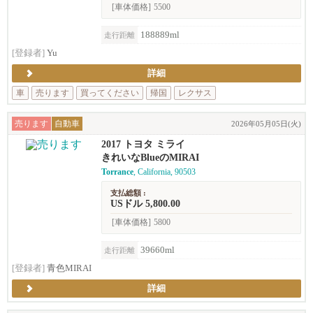
[車体価格]
5500
188889ml
走行距離
[登録者]
Yu
詳細
車
売ります
買ってください
帰国
レクサス
売ります
自動車
2026年05月05日(火)
2017 トヨタ ミライ
きれいなBlueのMIRAI
Torrance
, California, 90503
支払総額 :
USドル 5,800.00
[車体価格]
5800
39660ml
走行距離
[登録者]
青色MIRAI
詳細