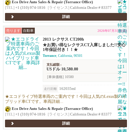
Eco Drive Auto Sales & Repair (Torrance Office)
[TEL]
+1 (310) 974-1816
[ライセンス]
California Dealer # 83377
詳細
売ります
自動車
2026年07月31日(金)
2013 レクサス CT200h
★お買い得なレクサスCT入庫しました!!安心
1年保証付き！！★
Torrance
, California, 90501
支払総額 :
USドル 10,580.00
[車体価格]
10580
162035ml
走行距離
★エコドライブ特選車両のご案内です！今回は人気のLexus製ハイ
ブリッド車CTです。車両詳細...
Eco Drive Auto Sales & Repair (Torrance Office)
[TEL]
+1 (310) 974-1816
[ライセンス]
California Dealer # 83377
詳細