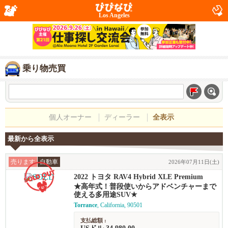
Los Angeles
乗り物売買
個人オーナー
ディーラー
全表示
最新から全表示
売ります
自動車
2026年07月11日(土)
2022 トヨタ RAV4 Hybrid XLE Premium
★高年式！普段使いからアドベンチャーまで
使える多用途SUV★
Torrance
, California, 90501
支払総額 :