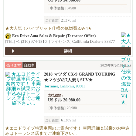
USドル 34,980.00
[車体価格]
34980
21378ml
走行距離
★大人気！ハイブリット仕様の低燃費RAV4★
Eco Drive Auto Sales & Repair (Torrance Office)
[TEL]
+1 (310) 974-1816
[ライセンス]
California Dealer # 83377
詳細
売ります
自動車
2026年07月18日(土)
2018 マツダ CX-9 GRAND TOURING
★マツダの7人乗りSUV★
Torrance
, California, 90501
支払総額 :
USドル 20,980.00
[車体価格]
20,980
61369ml
走行距離
★エコドライブ特選車両のご案内です！ 車両詳細＆試乗のお申込
みはトーランス店までご連絡下さい...