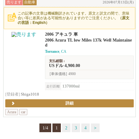
売ります
自動車
2026年07月13日(月)
この記事の文章は機械翻訳されています。原文と訳文の間で、意味
合い等に差異がある可能性がありますのでご注意ください。
（原文
の言語：English）
2006 アキュラ 車
2006 Acura TL low Miles 137k Well Maintaine
d
Torrance
, CA
支払総額 :
USドル 4,900.00
[車体価格]
4900
137000ml
走行距離
[登録者]
Shiga1018
詳細
Acura
car
1/4
1
2
3
4
>