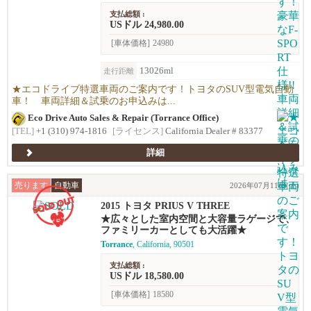
支払総額 :
USドル 24,980.00
[車体価格]
24980
13026ml
走行距離
★エコドライブ特選車両のご案内です！トヨタのSUV型電気自動
車！ 車両詳細＆試乗のお申込みは...
Eco Drive Auto Sales & Repair (Torrance Office)
[TEL]
+1 (310) 974-1816
[ライセンス]
California Dealer # 83377
詳細
売ります
自動車
2026年07月11日(土)
2015 トヨタ PRIUS V THREE
★広々とした室内空間と大容量ラゲージで、
ファミリーカーとしても大活躍★
Torrance
, California, 90501
支払総額 :
USドル 18,580.00
[車体価格]
18580