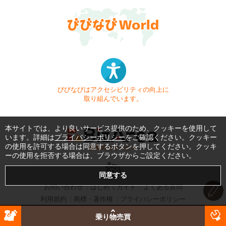
びびなびはアクセシビリティの向上に
取り組んでいます。
本サイトでは、より良いサービス提供のため、クッキーを使用して
います。詳細は
プライバシーポリシー
をご確認ください。クッキー
の使用を許可する場合は同意するボタンを押してください。クッキ
- 企業向けサービス -
ーの使用を拒否する場合は、ブラウザからご設定ください。
お問い合わせ
はじめてガイド
よくある質問
利用規約
商標・著作権
プライバシーポリシー
Copyright © 1999-2026 Vivid Navigation, Inc. All Rights Reserved.
乗り物売買
Server US (45) @ Los Angeles Data Center