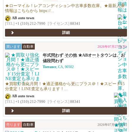
★ローマイル！レアコンディション中古車多数在庫。★最新入庫
情報はこちらから https://...
AB auto town
[TEL]
+1 (310) 212-7990
[ライセンス]
88341
詳細
買います
自動車
2026年07月27日(月)
年式問わず その他 ★ABオートタウンは、お
車の買取り専門店です！★販売力があるから
値段問わず
高く買える！シンプルで高い！独自の相場で
Torrance
, CA, 90502
高価買い取りします！★優しい査定で’納得の
価格！高価買い取りします！★年末ご売却予
定の無料査定を実施中！年末の売却予定の方
も早期査定は更にお得！★日本車、アメ車、
★買取り強化月間！★適正価格から更にプラス＠！★スピード15
欧州車なんでも買います！
分査定！LINE査定も承ります！...
AB auto town
[TEL]
+1 (310) 212-7990
[ライセンス]
88341
詳細
売ります
自動車
2026年07月09日(木)