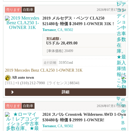
売ります
自動車
2026年07月17日(金)
2019 メルセデス・ベンツ CLA250
$21480を 特価＄20499 1-OWNER 31K !
Torrance
, CA, 90502
支払総額 :
USドル 20,499.00
[車体価格]
20499
31951ml
走行距離
2019 Mercedes Benz CLA250 1-OWNER 31K
AB auto town
[TEL]
+1 (310) 212-7990
[ライセンス]
88341
詳細
売ります
自動車
2026年07月17日(金)
2024 スバル Crosstrek Wilderness AWD 1-Own
er!!
$30480を 特価＄29999 1-OWNER!
Torrance
, CA, 90502