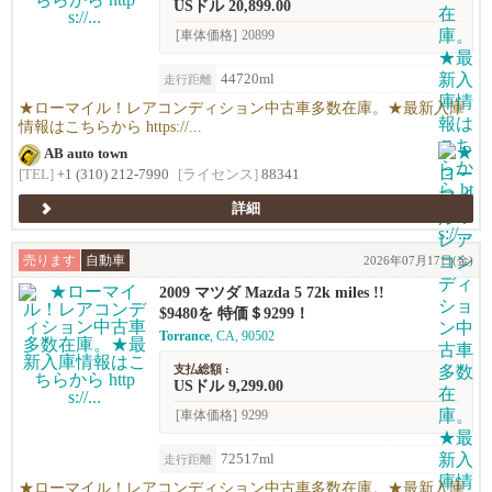
USドル 20,899.00
[車体価格]
20899
44720ml
走行距離
★ローマイル！レアコンディション中古車多数在庫。★最新入庫
情報はこちらから https://...
AB auto town
[TEL]
+1 (310) 212-7990
[ライセンス]
88341
詳細
売ります
自動車
2026年07月17日(金)
2009 マツダ Mazda 5 72k miles !!
$9480を 特価＄9299！
Torrance
, CA, 90502
支払総額 :
USドル 9,299.00
[車体価格]
9299
72517ml
走行距離
★ローマイル！レアコンディション中古車多数在庫。★最新入庫