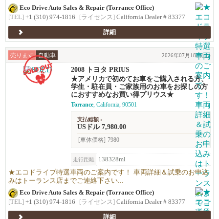
Eco Drive Auto Sales & Repair (Torrance Office)
[TEL]
+1 (310) 974-1816
[ライセンス]
California Dealer # 83377
詳細
売ります
自動車
2026年07月18日(土)
2008 トヨタ PRIUS
★アメリカで初めてお車をご購入される方、
学生・駐在員・ご家族用のお車をお探しの方
におすすめなお買い得プリウス★
Torrance
, California, 90501
支払総額 :
USドル 7,980.00
[車体価格]
7980
138328ml
走行距離
★エコドライブ特選車両のご案内です！ 車両詳細＆試乗のお申込
みはトーランス店までご連絡下さい...
Eco Drive Auto Sales & Repair (Torrance Office)
[TEL]
+1 (310) 974-1816
[ライセンス]
California Dealer # 83377
詳細