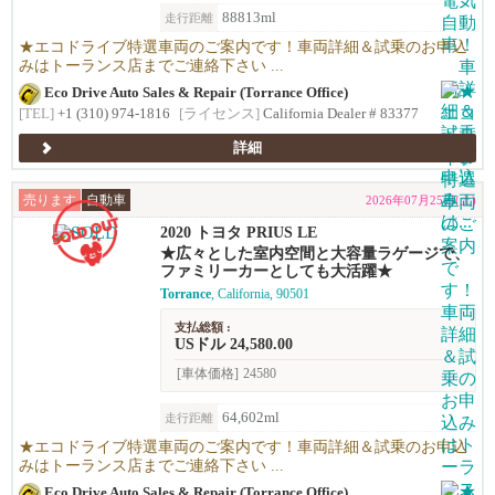
88813ml
走行距離
★エコドライブ特選車両のご案内です！車両詳細＆試乗のお申込
みはトーランス店までご連絡下さい ...
Eco Drive Auto Sales & Repair (Torrance Office)
[TEL]
+1 (310) 974-1816
[ライセンス]
California Dealer # 83377
詳細
売ります
自動車
2026年07月25日(土)
2020 トヨタ PRIUS LE
★広々とした室内空間と大容量ラゲージで、
ファミリーカーとしても大活躍★
Torrance
, California, 90501
支払総額 :
USドル 24,580.00
[車体価格]
24580
64,602ml
走行距離
★エコドライブ特選車両のご案内です！車両詳細＆試乗のお申込
みはトーランス店までご連絡下さい ...
Eco Drive Auto Sales & Repair (Torrance Office)