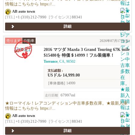
情報はこちらから https://...
AB auto town
[TEL]
+1 (310) 212-7990
[ライセンス]
88341
詳細
売ります
自動車
2026年07月17日(金)
2016 マツダ Mazda 3 Grand Touring 67K mile
s !
$15480を 特価＄14999！フル装備車！
Torrance
, CA, 90502
支払総額 :
USドル 14,999.00
[車体価格]
14999
67997ml
走行距離
★ローマイル！レアコンディション中古車多数在庫。★最新入庫
情報はこちらから https://...
AB auto town
[TEL]
+1 (310) 212-7990
[ライセンス]
88341
詳細