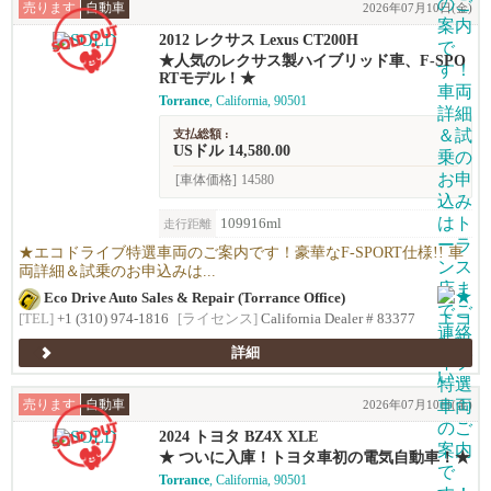
売ります
自動車
2026年07月10日(金)
2012 レクサス Lexus CT200H
★人気のレクサス製ハイブリッド車、F-SPO
RTモデル！★
Torrance
, California, 90501
支払総額 :
USドル 14,580.00
[車体価格]
14580
109916ml
走行距離
★エコドライブ特選車両のご案内です！豪華なF-SPORT仕様!! 車
両詳細＆試乗のお申込みは...
Eco Drive Auto Sales & Repair (Torrance Office)
[TEL]
+1 (310) 974-1816
[ライセンス]
California Dealer # 83377
詳細
売ります
自動車
2026年07月10日(金)
2024 トヨタ BZ4X XLE
★ ついに入庫！トヨタ車初の電気自動車！★
Torrance
, California, 90501