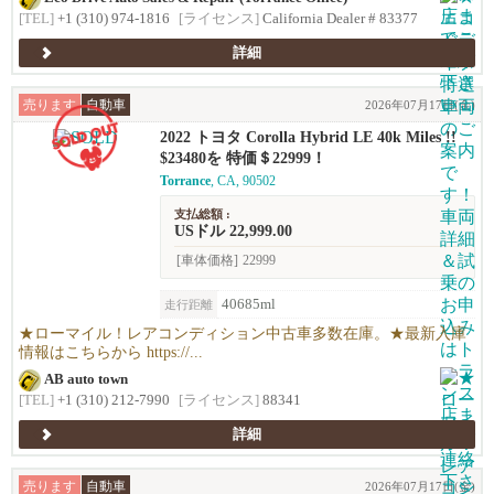
[TEL]
+1 (310) 974-1816
[ライセンス]
California Dealer # 83377
詳細
売ります
自動車
2026年07月17日(金)
2022 トヨタ Corolla Hybrid LE 40k Miles !!
$23480を 特価＄22999！
Torrance
, CA, 90502
支払総額 :
USドル 22,999.00
[車体価格]
22999
40685ml
走行距離
★ローマイル！レアコンディション中古車多数在庫。★最新入庫
情報はこちらから https://...
AB auto town
[TEL]
+1 (310) 212-7990
[ライセンス]
88341
詳細
売ります
自動車
2026年07月17日(金)