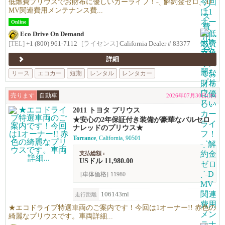
低燃費プリウスでお財布に優しいカーライフ！˗ˏˋ解約金ゼロˎˊ˗D
MV関連費用メンテナンス費...
Online
Eco Drive On Demand
[TEL]
+1 (800) 961-7112
[ライセンス]
California Dealer # 83377
詳細
リース
エコカー
短期
レンタル
レンタカー
売ります
自動車
2026年07月30日(木)
2011 トヨタ プリウス
★安心の2年保証付き装備が豪華なバルセロ
ナレッドのプリウス★
Torrance
, California, 90501
支払総額 :
USドル 11,980.00
[車体価格]
11980
106143ml
走行距離
★エコドライブ特選車両のご案内です！今回は1オーナー!! 赤色の
綺麗なプリウスです。車両詳細...