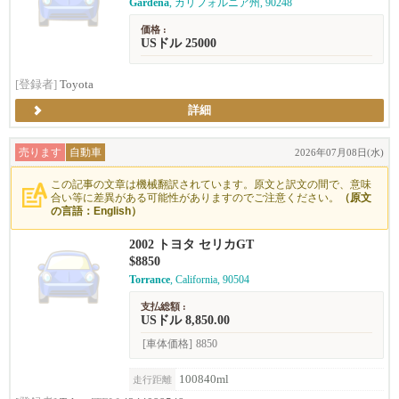
Gardena
, カリフォルニア州, 90248
価格 :
USドル 25000
[登録者]
Toyota
詳細
売ります
自動車
2026年07月08日(水)
この記事の文章は機械翻訳されています。原文と訳文の間で、意味
合い等に差異がある可能性がありますのでご注意ください。
（原文
の言語：English）
2002 トヨタ セリカGT
$8850
Torrance
, California, 90504
支払総額 :
USドル 8,850.00
[車体価格]
8850
100840ml
走行距離