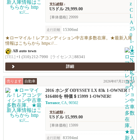
支払総額 :
USドル 29,999.00
[車体価格]
29999
15306ml
走行距離
★ローマイル！レアコンディション中古車多数在庫。★最新入庫
情報はこちらから https://...
AB auto town
[TEL]
+1 (310) 212-7990
[ライセンス]
88341
詳細
売ります
自動車
2026年07月21日(火)
2016 ホンダ ODYSSEY LX 83k 1-OWNER !
$16480を 特価＄15999 1-OWNER!
Torrance
, CA, 90502
支払総額 :
USドル 15,999.00
[車体価格]
15999
83594ml
走行距離