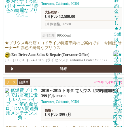
Torrance
, California, 90501
支払総額 :
USドル 12,580.00
[車体価格]
12580
99555ml
走行距離
★プリウス専門店エコドライブ特選車両のご案内です！今回は1オ
ーナー!! 赤色の綺麗なプリウス...
Eco Drive Auto Sales & Repair (Torrance Office)
[TEL]
+1 (310) 974-1816
[ライセンス]
California Dealer # 83377
詳細
リース
自動車
2026年07月30日(木)
2010～2015 トヨタ プリウス【契約期間縛り
ナシのリースプラン】月額$399～利用可能！
399ドル+tax～
Torrance
, California, 90501
価格 :
USドル 399 /月