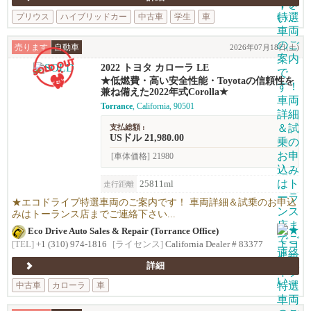
プリウス
ハイブリッドカー
中古車
学生
車
売ります
自動車
2026年07月18日(土)
2022 トヨタ カローラ LE
★低燃費・高い安全性能・Toyotaの信頼性を
兼ね備えた2022年式Corolla★
Torrance
, California, 90501
支払総額 :
USドル 21,980.00
[車体価格]
21980
25811ml
走行距離
★エコドライブ特選車両のご案内です！ 車両詳細＆試乗のお申込
みはトーランス店までご連絡下さい...
Eco Drive Auto Sales & Repair (Torrance Office)
[TEL]
+1 (310) 974-1816
[ライセンス]
California Dealer # 83377
詳細
中古車
カローラ
車