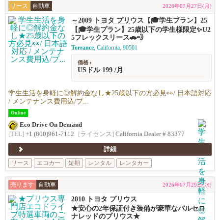
リース
自動車
2026年07月27日(月)
～2009 トヨタ プリウス【🎓学生プラン】25
歳以下の学生様限定✨U25フレックスリース
【🎓学生プラン】25歳以下の学生様限定✨U2
🚗💨
5フレックスリース🚗💨
Torrance
, California, 90501
価格 :
USドル 199 /月
学生生活を身軽に◎解約金なし★25歳以下の方必見👀/ 日本語対応
/ メンテナンス費用込/プ...
Online
Eco Drive On Demand
[TEL]
+1 (800)961-7112
[ライセンス]
California Dealer # 83377
詳細
リース
エコカー
短期
レンタル
レンタカー
売ります
自動車
2026年07月29日(水)
2010 トヨタ プリウス
★安心の2年保証付き装備が豪華なバルセロ
ナレッドのプリウス★