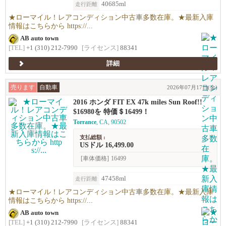
40685ml
走行距離
★ローマイル！レアコンディション中古車多数在庫。★最新入庫
情報はこちらから https://...
AB auto town
[TEL]
+1 (310) 212-7990
[ライセンス]
88341
詳細
売ります
自動車
2026年07月17日(金)
2016 ホンダ FIT EX 47k miles Sun Roof!!
$16980を 特価＄16499！
Torrance
, CA, 90502
支払総額 :
USドル 16,499.00
[車体価格]
16499
47458ml
走行距離
★ローマイル！レアコンディション中古車多数在庫。★最新入庫
情報はこちらから https://...
AB auto town
[TEL]
+1 (310) 212-7990
[ライセンス]
88341