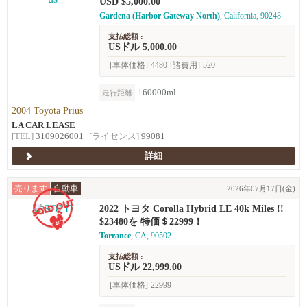
USD $5,000.00
Gardena (Harbor Gateway North)
, California, 90248
支払総額 :
USドル 5,000.00
[車体価格]
4480
[諸費用]
520
160000ml
走行距離
2004 Toyota Prius
LA CAR LEASE
[TEL]
3109026001
[ライセンス]
99081
詳細
売ります
自動車
2026年07月17日(金)
2022 トヨタ Corolla Hybrid LE 40k Miles !!
$23480を 特価＄22999！
Torrance
, CA, 90502
支払総額 :
USドル 22,999.00
[車体価格]
22999