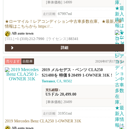
[車体価格]
14999
67997ml
走行距離
★ローマイル！レアコンディション中古車多数在庫。★最新入庫
情報はこちらから https://...
AB auto town
[TEL]
+1 (310) 212-7990
[ライセンス]
88341
詳細
売ります
自動車
2026年07月17日(金)
2019 メルセデス・ベンツ CLA250
$21480を 特価＄20499 1-OWNER 31K !
Torrance
, CA, 90502
支払総額 :
USドル 20,499.00
[車体価格]
20499
31951ml
走行距離
2019 Mercedes Benz CLA250 1-OWNER 31K
AB auto town