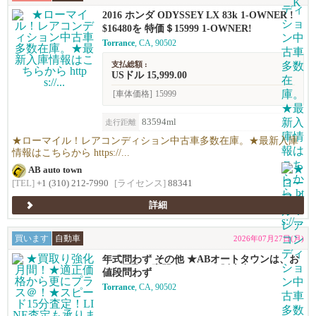
2016 ホンダ ODYSSEY LX 83k 1-OWNER !
$16480を 特価＄15999 1-OWNER!
Torrance
, CA, 90502
支払総額 :
USドル 15,999.00
[車体価格]
15999
83594ml
走行距離
★ローマイル！レアコンディション中古車多数在庫。★最新入庫
情報はこちらから https://...
AB auto town
[TEL]
+1 (310) 212-7990
[ライセンス]
88341
詳細
買います
自動車
2026年07月27日(月)
年式問わず その他 ★ABオートタウンは、お
車の買取り専門店です！★販売力があるから
値段問わず
高く買える！シンプルで高い！独自の相場で
Torrance
, CA, 90502
高価買い取りします！★優しい査定で’納得の
価格！高価買い取りします！★年末ご売却予
定の無料査定を実施中！年末の売却予定の方