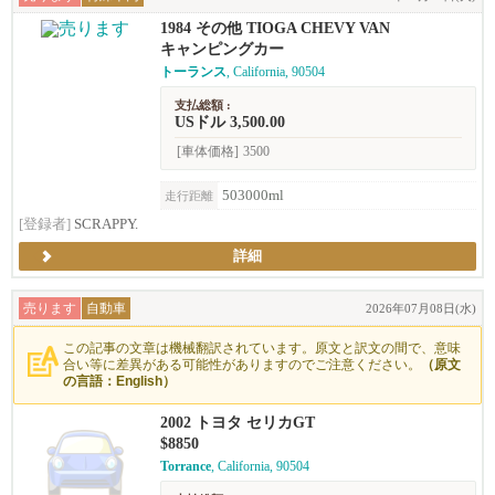
1984 その他 TIOGA CHEVY VAN
キャンピングカー
トーランス
, California, 90504
支払総額 :
USドル 3,500.00
[車体価格]
3500
503000ml
走行距離
[登録者]
SCRAPPY.
詳細
売ります
自動車
2026年07月08日(水)
この記事の文章は機械翻訳されています。原文と訳文の間で、意味
合い等に差異がある可能性がありますのでご注意ください。
（原文
の言語：English）
2002 トヨタ セリカGT
$8850
Torrance
, California, 90504