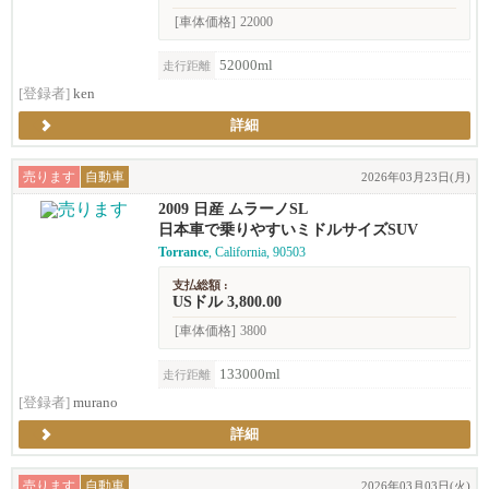
[車体価格]
22000
52000ml
走行距離
[登録者]
ken
詳細
売ります
自動車
2026年03月23日(月)
2009 日産 ムラーノSL
日本車で乗りやすいミドルサイズSUV
Torrance
, California, 90503
支払総額 :
USドル 3,800.00
[車体価格]
3800
133000ml
走行距離
[登録者]
murano
詳細
売ります
自動車
2026年03月03日(火)