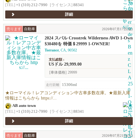
[TEL]
+1 (310) 212-7990
[ライセンス]
88341
詳細
売ります
自動車
2026年07月17日(金)
2024 スバル Crosstrek Wilderness AWD 1-Own
er!!
$30480を 特価＄29999 1-OWNER!
Torrance
, CA, 90502
支払総額 :
USドル 29,999.00
[車体価格]
29999
15306ml
走行距離
★ローマイル！レアコンディション中古車多数在庫。★最新入庫
情報はこちらから https://...
AB auto town
[TEL]
+1 (310) 212-7990
[ライセンス]
88341
詳細
売ります
自動車
2026年07月21日(火)