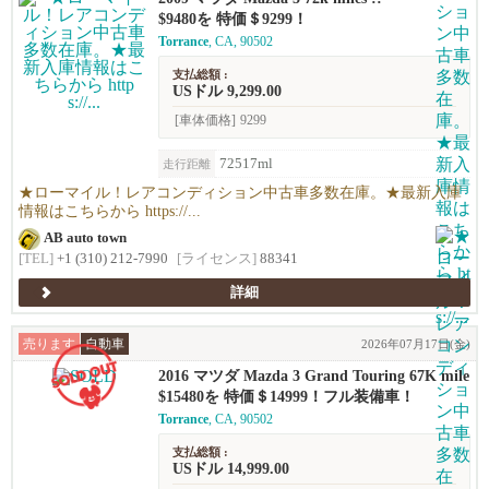
$9480を 特価＄9299！
Torrance
, CA, 90502
支払総額 :
USドル 9,299.00
[車体価格]
9299
72517ml
走行距離
★ローマイル！レアコンディション中古車多数在庫。★最新入庫
情報はこちらから https://...
AB auto town
[TEL]
+1 (310) 212-7990
[ライセンス]
88341
詳細
売ります
自動車
2026年07月17日(金)
2016 マツダ Mazda 3 Grand Touring 67K mile
s !
$15480を 特価＄14999！フル装備車！
Torrance
, CA, 90502
支払総額 :
USドル 14,999.00