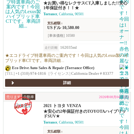
★お買い得なレクサスCT入庫しました!!安心
1年保証付き！！★
Torrance
, California, 90501
支払総額 :
USドル 10,580.00
[車体価格]
10580
162035ml
走行距離
★エコドライブ特選車両のご案内です！今回は人気のLexus製ハイ
ブリッド車CTです。車両詳細...
Eco Drive Auto Sales & Repair (Torrance Office)
[TEL]
+1 (310) 974-1816
[ライセンス]
California Dealer # 83377
詳細
売ります
自動車
2026年08月04日(火)
2021 トヨタ VENZA
★安心の2年保証付きのTOYOTAハイブリッ
ドSUV★
Torrance
, California, 90501
支払総額 :