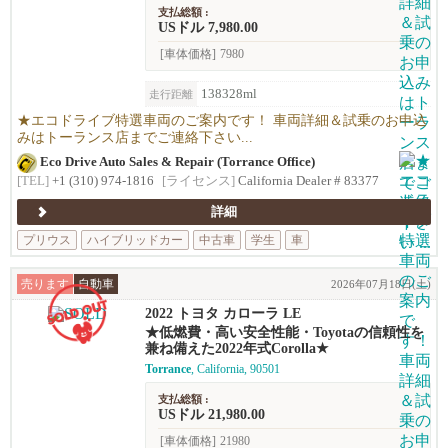
支払総額 :
USドル 7,980.00
[車体価格]
7980
138328ml
走行距離
★エコドライブ特選車両のご案内です！ 車両詳細＆試乗のお申込
みはトーランス店までご連絡下さい...
Eco Drive Auto Sales & Repair (Torrance Office)
[TEL]
+1 (310) 974-1816
[ライセンス]
California Dealer # 83377
詳細
プリウス
ハイブリッドカー
中古車
学生
車
売ります
自動車
2026年07月18日(土)
2022 トヨタ カローラ LE
★低燃費・高い安全性能・Toyotaの信頼性を
兼ね備えた2022年式Corolla★
Torrance
, California, 90501
支払総額 :
USドル 21,980.00
[車体価格]
21980