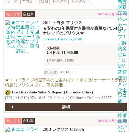
リース
エコカー
短期
レンタル
レンタカー
売ります
自動車
2026年07月30日(木)
2011 トヨタ プリウス
★安心の2年保証付き装備が豪華なバルセロ
ナレッドのプリウス★
Torrance
, California, 90501
支払総額 :
USドル 11,980.00
[車体価格]
11980
106143ml
走行距離
★エコドライブ特選車両のご案内です！今回は1オーナー!! 赤色の
綺麗なプリウスです。車両詳細...
Eco Drive Auto Sales & Repair (Torrance Office)
[TEL]
+1 (310) 974-1816
[ライセンス]
California Dealer # 83377
詳細
売ります
自動車
2026年07月31日(金)
2013 レクサス CT200h