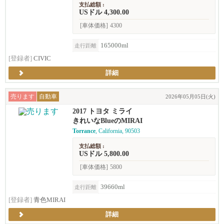
支払総額 :
USドル 4,300.00
[車体価格]
4300
165000ml
走行距離
[登録者]
CIVIC
詳細
売ります
自動車
2026年05月05日(火)
2017 トヨタ ミライ
きれいなBlueのMIRAI
Torrance
, California, 90503
支払総額 :
USドル 5,800.00
[車体価格]
5800
39660ml
走行距離
[登録者]
青色MIRAI
詳細