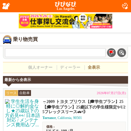
Los Angeles
乗り物売買
個人オーナー
ディーラー
全表示
最新から全表示
リース
自動車
2026年07月27日(月)
～2009 トヨタ プリウス【🎓学生プラン】25
歳以下の学生様限定✨U25フレックスリース
【🎓学生プラン】25歳以下の学生様限定✨U2
🚗💨
5フレックスリース🚗💨
Torrance
, California, 90501
価格 :