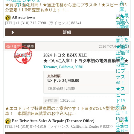
も早期査定は更にお得！★日本車、アメ車、
★買取り強化月間！★適正価格から更にプラス＠！★スピード15
欧州車なんでも買います！
分査定！LINE査定も承ります！...
AB auto town
[TEL]
+1 (310) 212-7990
[ライセンス]
88341
詳細
売ります
自動車
2026年07月10日(金)
2024 トヨタ BZ4X XLE
★ ついに入庫！トヨタ車初の電気自動車！★
Torrance
, California, 90501
支払総額 :
USドル 24,980.00
[車体価格]
24980
13026ml
走行距離
★エコドライブ特選車両のご案内です！トヨタのSUV型電気自動
車！ 車両詳細＆試乗のお申込みは...
Eco Drive Auto Sales & Repair (Torrance Office)
[TEL]
+1 (310) 974-1816
[ライセンス]
California Dealer # 83377