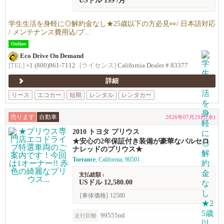
USドル 199 /月
学生生活を身軽に◎解約金なし★25歳以下の方必見👀/ 日本語対応
/ メンテナンス費用込/プ...
Online
Eco Drive On Demand
[TEL]
+1 (800)961-7112
[ライセンス]
California Dealer # 83377
詳細
リース
エコカー
短期
レンタル
レンタカー
売ります
自動車
2026年07月29日(水)
2010 トヨタ プリウス
★安心の2年保証付き装備が豪華なバルセロ
ナレッドのプリウス★
Torrance
, California, 90501
支払総額 :
USドル 12,580.00
[車体価格]
12580
99555ml
走行距離