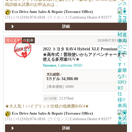
両詳細＆試乗のお申込みは...
Eco Drive Auto Sales & Repair (Torrance Office)
[TEL]
+1 (310) 974-1816
[ライセンス]
California Dealer # 83377
詳細
売ります
自動車
2026年07月11日(土)
2022 トヨタ RAV4 Hybrid XLE Premium
★高年式！普段使いからアドベンチャーまで
使える多用途SUV★
Torrance
, California, 90501
支払総額 :
USドル 34,980.00
[車体価格]
34980
21378ml
走行距離
★大人気！ハイブリット仕様の低燃費RAV4★
Eco Drive Auto Sales & Repair (Torrance Office)
[TEL]
+1 (310) 974-1816
[ライセンス]
California Dealer # 83377
詳細