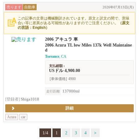
売ります
自動車
2026年07月13日(月)
この記事の文章は機械翻訳されています。原文と訳文の間で、意味
合い等に差異がある可能性がありますのでご注意ください。
（原文
の言語：English）
2006 アキュラ 車
2006 Acura TL low Miles 137k Well Maintaine
d
Torrance
, CA
支払総額 :
USドル 4,900.00
[車体価格]
4900
137000ml
走行距離
[登録者]
Shiga1018
詳細
Acura
car
1/4
1
2
3
4
>