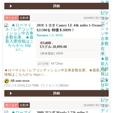
詳細
売ります
自動車
2026年07月17日(金)
2018 トヨタ Camry LE 44k miles 1-Owner!!
$21380を 特価＄20899！
Torrance
, CA, 90502
支払総額 :
USドル 20,899.00
[車体価格]
20899
44720ml
走行距離
★ローマイル！レアコンディション中古車多数在庫。★最新入庫
情報はこちらから https://...
AB auto town
[TEL]
+1 (310) 212-7990
[ライセンス]
88341
詳細
売ります
自動車
2026年07月17日(金)
2009 マツダ Mazda 5 72k miles !!