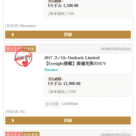
支払総額 :
USドル 1,500.00
[車体価格]
1500
[登録者]
Ktorrance
詳細
売ります
自動車
2026年03月24日(火)
2017 スバル Outback Limited
【Eyesight搭載】装備充実のSUV
Torrance
支払総額 :
USドル 11,900.00
[車体価格]
11900
124000ml
走行距離
[登録者]
Yo
詳細
売ります
特殊車両
2026年05月05日(火)