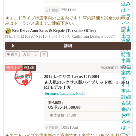
25811ml
走行距離
★エコドライブ特選車両のご案内です！ 車両詳細＆試乗のお申込
みはトーランス店までご連絡下さい...
Eco Drive Auto Sales & Repair (Torrance Office)
[TEL]
+1 (310) 974-1816
[ライセンス]
California Dealer # 83377
詳細
中古車
カローラ
車
売ります
自動車
2026年07月10日(金)
2012 レクサス Lexus CT200H
★人気のレクサス製ハイブリッド車、F-SPO
RTモデル！★
Torrance
, California, 90501
支払総額 :
USドル 14,580.00
[車体価格]
14580
109916ml
走行距離
★エコドライブ特選車両のご案内です！豪華なF-SPORT仕様!! 車