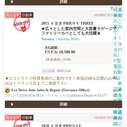
詳細
売ります
自動車
2026年07月11日(土)
2015 トヨタ PRIUS V THREE
★広々とした室内空間と大容量ラゲージで、
ファミリーカーとしても大活躍★
Torrance
, California, 90501
支払総額 :
USドル 18,580.00
[車体価格]
18580
88813ml
走行距離
★エコドライブ特選車両のご案内です！車両詳細＆試乗のお申込
みはトーランス店までご連絡下さい ...
Eco Drive Auto Sales & Repair (Torrance Office)
[TEL]
+1 (310) 974-1816
[ライセンス]
California Dealer # 83377
詳細
売ります
自動車
2026年07月25日(土)
2020 トヨタ PRIUS LE