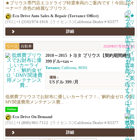
★プリウス専門店エコドライブ特選車両のご案内です！今回は1オ
ーナー!! 赤色の綺麗なプリウス...
Eco Drive Auto Sales & Repair (Torrance Office)
[TEL]
+1 (310) 974-1816
[ライセンス]
California Dealer # 83377
詳細
リース
自動車
2026年07月30日(木)
2010～2015 トヨタ プリウス【契約期間縛り
ナシのリースプラン】月額$399～利用可能！
399ドル+tax～
Torrance
, California, 90501
価格 :
USドル 399 /月
低燃費プリウスでお財布に優しいカーライフ！˗ˏˋ解約金ゼロˎˊ˗D
MV関連費用メンテナンス費...
Online
Eco Drive On Demand
[TEL]
+1 (800) 961-7112
[ライセンス]
California Dealer # 83377
詳細