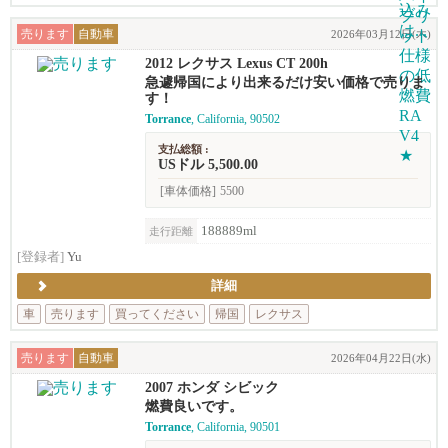
売ります
自動車
2026年03月12日(木)
2012 レクサス Lexus CT 200h
急遽帰国により出来るだけ安い価格で売りま
す！
Torrance
, California, 90502
支払総額 :
USドル 5,500.00
[車体価格]
5500
188889ml
走行距離
[登録者]
Yu
詳細
車
売ります
買ってください
帰国
レクサス
売ります
自動車
2026年04月22日(水)
2007 ホンダ シビック
燃費良いです。
Torrance
, California, 90501