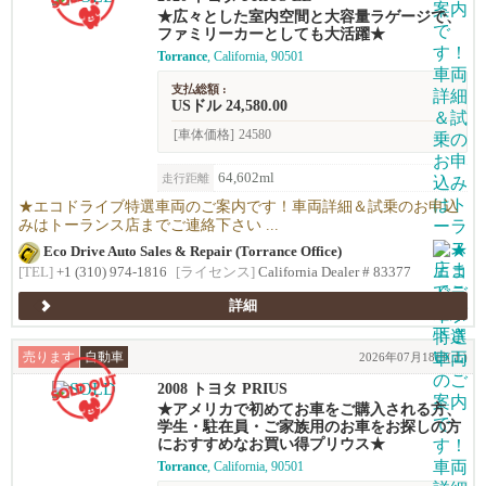
★広々とした室内空間と大容量ラゲージで、
ファミリーカーとしても大活躍★
Torrance
, California, 90501
支払総額 :
USドル 24,580.00
[車体価格]
24580
64,602ml
走行距離
★エコドライブ特選車両のご案内です！車両詳細＆試乗のお申込
みはトーランス店までご連絡下さい ...
Eco Drive Auto Sales & Repair (Torrance Office)
[TEL]
+1 (310) 974-1816
[ライセンス]
California Dealer # 83377
詳細
売ります
自動車
2026年07月18日(土)
2008 トヨタ PRIUS
★アメリカで初めてお車をご購入される方、
学生・駐在員・ご家族用のお車をお探しの方
におすすめなお買い得プリウス★
Torrance
, California, 90501