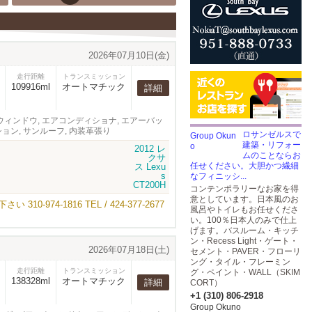
2026年07月10日(金)
走行距離
トランスミッション
109916ml
オートマチック
詳細
パワーウィンドウ, エアコンディショナ, エアーバッ
ション, サンルーフ, 内装革張り
ロサンゼルスで
建築・リフォー
ムのことならお
任せください。大胆かつ繊細
なフィニッシ...
コンテンポラリーなお家を得
意としています。日本風のお
-1816 TEL / 424-377-2677
風呂やトイレもお任せくださ
い。100％日本人のみで仕上
げます。バスルーム・キッチ
ン・Recess Light・ゲート・
2026年07月18日(土)
セメント・PAVER・フローリ
ング・タイル・フレーミン
走行距離
トランスミッション
グ・ペイント・WALL（SKIM
138328ml
オートマチック
詳細
CORT）
+1 (310) 806-2918
Group Okuno