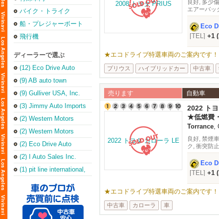
良好, 多少傷
エアーバック
バイク・トライク
船・プレジャーボート
Eco Dr
[TEL]
+1 
飛行機
★エコドライブ特選車両のご案内です！ 車両詳
ディーラーで選ぶ
(12) Eco Drive Auto
プリウス
ハイブリッドカー
中古車
Sales & Repair
(Torrance Office)
(9) AB auto town
(9) Gulliver USA, Inc.
売ります
自動車
(3) Jimmy Auto Imports
2022 ト
★低燃費・
(2) Western Motors
ね備えた20
Torrance
,
(2) Western Motors
良好, 禁煙
(2) Eco Drive Auto
ク, 衝突防
Sales & Leasing Inc
急ブレーキシ
(2) I Auto Sales Inc.
Eco Dr
(1) pit line international,
[TEL]
+1 
inc.
★エコドライブ特選車両のご案内です！ 車両詳細
中古車
カローラ
車