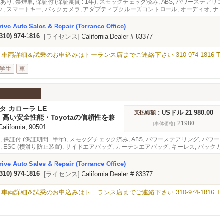
あり, 禁煙車, 保証付 (保証期間 : 1年), スモッグチェック済み, ABS, パワーステ
, スマートキー, バックカメラ, アダプティブクルーズコントロール, オーディオ, 
ive Auto Sales & Repair (Torrance Office)
(310) 974-1816
[ライセンス]
California Dealer # 83377
細＆試乗のお申込みはトーランス店までご連絡下さい 310-974-1816 TEL / 
学生
車
ヨタ カローラ LE
: USドル 21,980.00
支払総額
高い安全性能・Toyotaの信頼性を兼
22年式Corolla★
21980
[車体価格]
 California, 90501
車, 保証付 (保証期間 : 半年), スモッグチェック済み, ABS, パワーステアリング, 
止, ESC (横滑り防止装置), サイドエアバッグ, カーテンエアバッグ, キーレス, バ
ステム, オーディオ, ナビゲーション
ive Auto Sales & Repair (Torrance Office)
(310) 974-1816
[ライセンス]
California Dealer # 83377
＆試乗のお申込みはトーランス店までご連絡下さい 310-974-1816 TEL / 42