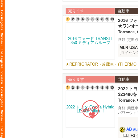
売ります
自動車
2016 フ
フ
★ワンオ
Torrance
,
良好, 定期
MLR USA
[ライセン
★REFRIGRATOR（冷蔵車）(THERMO 
売ります
自動車
2022 トヨタ
$23480
Torrance
,
良好, 禁煙車
パワーウィン
スト, バッ
AB au
[TEL]
+1 