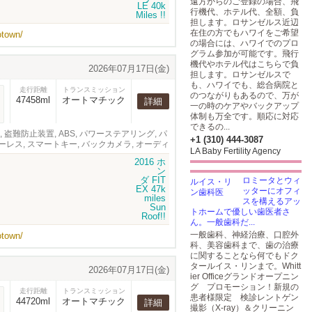
遠方からのご登録の場合、飛
行機代、ホテル代、全額、負
担します。ロサンゼルス近辺
在住の方でもハワイをご希望
otown/
の場合には、ハワイでのプロ
グラム参加が可能です。飛行
機代やホテル代はこちらで負
2026年07月17日(金)
担します。ロサンゼルスで
も、ハワイでも、総合病院と
走行距離
トランスミッション
のつながりもあるので、万が
47458ml
オートマチック
詳細
一の時のケアやバックアップ
体制も万全です。順応に対応
できるの...
ク済み, 盗難防止装置, ABS, パワーステアリング, パ
+1 (310) 444-3087
ーレス, スマートキー, バックカメラ, オーディ
LA Baby Fertility Agency
ロミータとウィ
ッターにオフィ
スを構えるアッ
トホームで優しい歯医者さ
ん。一般歯科だ...
一般歯科、神経治療、口腔外
otown/
科、美容歯科まで、歯の治療
に関することなら何でもドク
タールイス・リンまで。Whitt
2026年07月17日(金)
ier Officeグランドオープニン
グ プロモーション！新規の
走行距離
トランスミッション
患者様限定 検診レントゲン
44720ml
オートマチック
詳細
撮影（X-ray）＆クリーニン