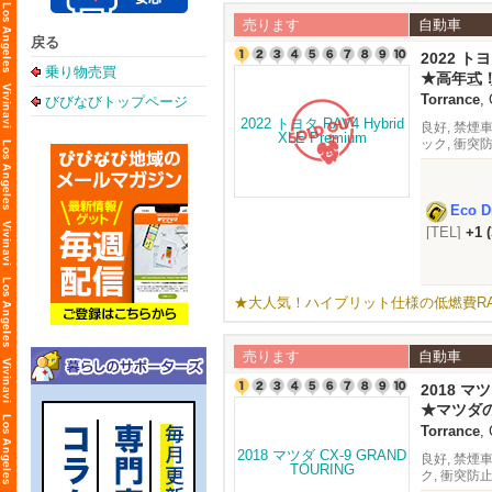
売ります
自動車
戻る
2022 トヨ
乗り物売買
★高年式
える多用途
Torrance
,
びびなびトップページ
良好, 禁煙車
ック, 衝突
ドスポットモ
Eco Dr
[TEL]
+1 
★大人気！ハイブリット仕様の低燃費RA
売ります
自動車
2018 マツ
★マツダの
Torrance
,
良好, 禁煙
ク, 衝突防