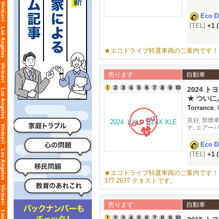
ングセンサー
Eco Dr
[TEL]
+1 
★エコドライブ特選車両のご案内です！ 車両詳細
売ります
自動車
2024 トヨ
★ つい
Torrance
,
良好, 禁煙車
ナ, エアー
インドスポッ
Eco Dr
[TEL]
+1 
★エコドライブ特選車両のご案内です！トヨタ
377-2677 テキストです。
売ります
自動車