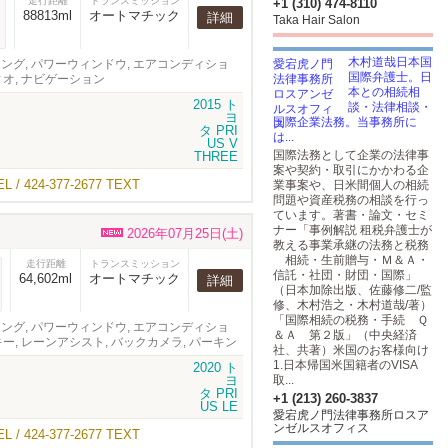
走行距離
トランスミッション
+1 (310) 474-8110
88813ml
オートマチック
詳細
Taka Hair Salon
木村道哉日本国
テアリング, パワーウィンドウ, エアコンディショ
国際弁護士。日
ィオ, ナビゲーション
本との相続相
談・法律相談・
国際企業法務。当事務所に
は...
国際法務として企業の法律事
案や契約・取引にかかわる企
-377-2677 TEXT
業事案や、日米間個人の相続
問題や資産税務の相談を行っ
ています。著書・論文・セミ
ナー「事例解説 租税弁護士が
2026年07月25日(土)
教える事業承継の法務と税務
相続・生前贈与・Ｍ＆Ａ・
走行距離
トランスミッション
信託・社団・財団・国際」
64,602ml
オートマチック
詳細
（日本加除出版、佐藤修二/監
修、木村浩之・木村道哉/著）
「国際相続の税務・手続 Ｑ
テアリング, パワーウィンドウ, エアコンディショ
＆Ａ 第２版」（中央経済
キー, レーンアシスト, バックカメラ, パーキン
社、共著）米国のお客様向け
テム, オーディオ, ナビゲーション
1.日本帰国米国籍者のVISA
取...
+1 (213) 260-3837
愛宕虎ノ門法律事務所ロスア
ンゼルスオフィス
-377-2677 TEXT