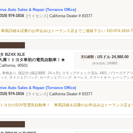
, ブラインドスポットモニター, アダプティブクルーズコントロール, 緊急ブレーキ
ive Auto Sales & Repair (Torrance Office)
(310) 974-1816
[ライセンス]
California Dealer # 83377
＆試乗のお申込みはトーランス店までご連絡下さい 310-974-1816 TEL / 42
タ BZ4X XLE
: USドル 24,980.00
支払総額
に入庫！トヨタ車初の電気自動車！★
24980
[車体価格]
 California, 90501
, 車検あり, 保証付 (保証期間 : 24ヵ月), スモッグチェック済み, ABS, パワース
バック, サイドエアバッグ, カーテンエアバッグ, キーレス, スマートキー, レーンアシ
トモニター, アダプティブクルーズコントロール, オーディオ, サンルーフ
ive Auto Sales & Repair (Torrance Office)
(310) 974-1816
[ライセンス]
California Dealer # 83377
のSUV型電気自動車！ 車両詳細＆試乗のお申込みはトーランス店までご連絡下さい 3