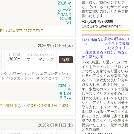
システム, オーディオ
ヨーロッパ風のインテリア
と、心のこもったサービスが
貴方に潤いのひとときをご提
供いたします。
+1 (310) 787-0000
Club Zero Entertainment
4-377-2677 TEXT
多数の日本のコ
ンテストで優勝
2026年07月10日(金)
したスタイリス
ト達の集まるサロン。あなた
走行距離
トランスミッション
から新たな美...
13026ml
オートマチック
詳細
365日綺麗、可愛い、カッコ
イイをモットウに、サロンだ
けでなくお家でも可愛くいら
テアリング, パワーウィンドウ, エアコンディショ
れるヘアスタイルを提供でき
スト, バックカメラ, パーキングセンサー, ブラ
るよう日米双方の良い部分を
取り入れ日々向上し続けま
す。多数のコンテストで優勝
したスタイリストを中心に、
日本の技術、トレンドだけで
なく、アメリカの良い部分を
10-974-1816 TEL / 424-
取り入れ、インターナショナ
ルに愛されるヘアースタイル
作り、また、簡単に家でも再
現できるスタイリング作りを
2026年07月11日(土)
提供いたします。最新の技術
と自然由来...