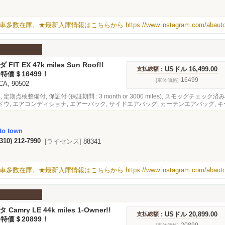
古車多数在庫。★最新入庫情報はこちらから
https://www.instagram.com/abaut
 FIT EX 47k miles Sun Roof!!
: USドル 16,499.00
支払総額
を 特価＄16499！
16499
[車体価格]
 CA, 90502
, 定期点検整備付, 保証付 (保証期間 : 3 month or 3000 miles), スモッグチェッ
ウ, エアコンディショナ, エアーバック, サイドエアバッグ, カーテンエアバッグ, キ
ーフ, スモークフィルム
to town
(310) 212-7990
[ライセンス]
88341
古車多数在庫。★最新入庫情報はこちらから
https://www.instagram.com/abaut
 Camry LE 44k miles 1-Owner!!
: USドル 20,899.00
支払総額
を 特価＄20899！