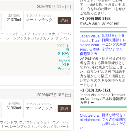
おります。落ち着いた空間
で、一品料理からおまかせま
2026年07月11日(土)
で、心を込めた味わいをぜひ
ご堪能ください。
走行距離
トランスミッション
+1 (909) 860-9162
21378ml
オートマチック
詳細
KYALA Sushi By Morisen
, パワーウィンドウ, エアコンディショナ, エアーバ
6月22日から6
キー, レーンアシスト, バックカメラ, ブライン
日間で通訳トレ
サンルーフ
ーニングの基礎
を学びません
か？
JVTAは字幕・吹き替えの翻訳
者を育成する職業訓練校とし
て1996年に東京で設立しまし
た。ロサンゼルス校では語学
力を活かして幅広く活躍した
い方たちのスキル習得をサポ
ートします。
+1 (310) 316-3121
2026年07月18日(土)
Japan Visualmedia Translati
on Academy / 日本映像翻訳ア
カデミー
走行距離
トランスミッション
61369ml
オートマチック
詳細
贅沢な時間をく
つろぎの空間で
パワーウィンドウ, エアコンディショナ, エアーバッ
お楽しみくださ
トキー, レーンアシスト, バックカメラ, パーキ
い