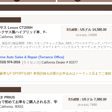
サス Lexus CT200H
: USドル 14,580.00
支払総額
レクサス製ハイブリッド車、F-
モデル！★
14580
[車体価格]
 California, 90501
車, 保証付 (保証期間 : 2年), スモッグチェック済み, ABS, パワーステアリング, 
エアバッグ, カーテンエアバッグ, スマートキー, バックカメラ, オーディオ, ナビゲー
ive Auto Sales & Repair (Torrance Office)
(310) 974-1816
[ライセンス]
California Dealer # 83377
SPORT仕様!! 車両詳細＆試乗のお申込みはトーランス店までご連絡下さい 310-974
タ PRIUS
: USドル 7,980.00
支払総額
カで初めてお車をご購入される方、学
員・ご家族用のお車をお探しの方にお
7980
[車体価格]
 California, 90501
お買い得プリウス★