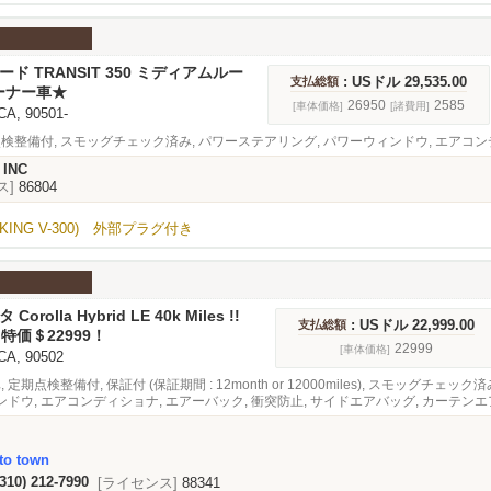
ォード TRANSIT 350 ミディアムルー
: USドル 29,535.00
支払総額
ーナー車★
26950
2585
[車体価格]
[諸費用]
 CA, 90501-
点検整備付, スモッグチェック済み, パワーステアリング, パワーウィンドウ, エアコン
 INC
ス]
86804
KING V-300) 外部プラグ付き
 Corolla Hybrid LE 40k Miles !!
: USドル 22,999.00
支払総額
を 特価＄22999！
22999
[車体価格]
 CA, 90502
, 定期点検整備付, 保証付 (保証期間 : 12month or 12000miles), スモッグチェッ
ドウ, エアコンディショナ, エアーバック, 衝突防止, サイドエアバッグ, カーテンエ
クカメラ, パーキングセンサー, ブラインドスポットモニター, 緊急ブレーキシステム,
to town
(310) 212-7990
[ライセンス]
88341