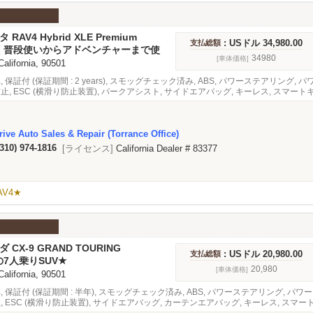
タ RAV4 Hybrid XLE Premium
: USドル 34,980.00
支払総額
！普段使いからアドベンチャーまで使
SUV★
34980
[車体価格]
 California, 90501
, 保証付 (保証期間 : 2 years), スモッグチェック済み, ABS, パワーステアリング
防止, ESC (横滑り防止装置), パークアシスト, サイドエアバッグ, キーレス, スマート
ニター, アダプティブクルーズコントロール, 緊急ブレーキシステム, オーディオ, 
ive Auto Sales & Repair (Torrance Office)
(310) 974-1816
[ライセンス]
California Dealer # 83377
V4★
ダ CX-9 GRAND TOURING
: USドル 20,980.00
支払総額
7人乗りSUV★
20,980
[車体価格]
 California, 90501
車, 保証付 (保証期間 : 半年), スモッグチェック済み, ABS, パワーステアリング, 
止, ESC (横滑り防止装置), サイドエアバッグ, カーテンエアバッグ, キーレス, スマー