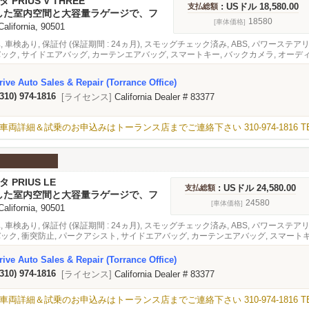
タ PRIUS V THREE
: USドル 18,580.00
支払総額
した室内空間と大容量ラゲージで、フ
カーとしても大活躍★
18580
[車体価格]
 California, 90501
, 車検あり, 保証付 (保証期間 : 24ヵ月), スモッグチェック済み, ABS, パワース
バック, サイドエアバッグ, カーテンエアバッグ, スマートキー, バックカメラ, オーデ
ive Auto Sales & Repair (Torrance Office)
(310) 974-1816
[ライセンス]
California Dealer # 83377
試乗のお申込みはトーランス店までご連絡下さい 310-974-1816 TEL / 424
タ PRIUS LE
: USドル 24,580.00
支払総額
した室内空間と大容量ラゲージで、フ
カーとしても大活躍★
24580
[車体価格]
 California, 90501
, 車検あり, 保証付 (保証期間 : 24ヵ月), スモッグチェック済み, ABS, パワース
バック, 衝突防止, パークアシスト, サイドエアバッグ, カーテンエアバッグ, スマート
 ブラインドスポットモニター, アダプティブクルーズコントロール, 緊急ブレーキシス
ive Auto Sales & Repair (Torrance Office)
(310) 974-1816
[ライセンス]
California Dealer # 83377
試乗のお申込みはトーランス店までご連絡下さい 310-974-1816 TEL / 424