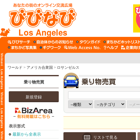
Los Angeles
ワールド
>
アメリカ合衆国
>
ロサンゼルス
乗り物売買
新規登録
表示形式
最新から全表示
リストで見る