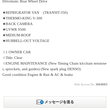
Drivetrain: Rear Wheel Drive
★REFRIGRATOR VAN (TRANSIT-350)
★THERMO-KING V-300
★BACK CAMERA
★GVWR 9500
★MIDIUM-ROOF
★HUBBELL-OUT VOLTAGE
☆1 OWNER CAR
☆Title: Clear
☆ENGINE MAINTENANCE (New Timing Chain kit:chain tensione
r, sprockets, and guides) (New spark plug DENSO)
Good condition Engine & Run & AC & brake
Web Access No.
3664065
メッセージを送る