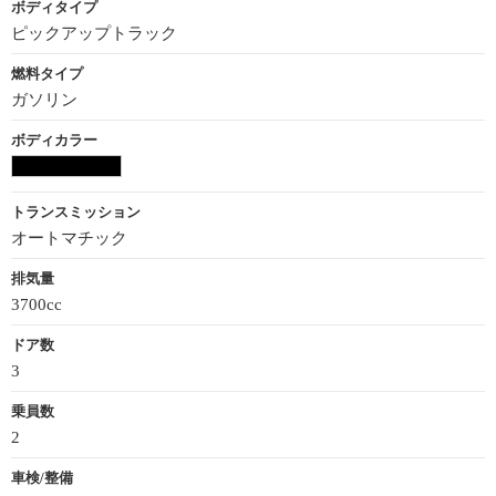
ボディタイプ
ピックアップトラック
燃料タイプ
ガソリン
ボディカラー
トランスミッション
オートマチック
排気量
3700cc
ドア数
3
乗員数
2
車検/整備