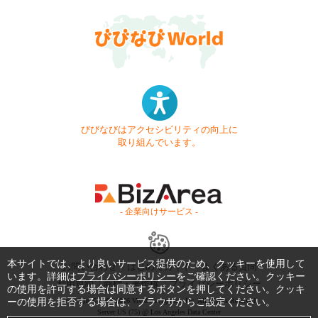
びびなびはアクセシビリティの向上に
取り組んでいます。
- 企業向けサービス -
本サイトでは、より良いサービス提供のため、クッキーを使用して
お問い合わせ
はじめてガイド
よくある質問
います。詳細は
プライバシーポリシー
をご確認ください。クッキー
利用規約
商標・著作権
プライバシーポリシー
の使用を許可する場合は同意するボタンを押してください。クッキ
ーの使用を拒否する場合は、ブラウザからご設定ください。
Copyright © 1999-2026 Vivid Navigation, Inc. All Rights Reserved.
Server US (75) @ Los Angeles Data Center