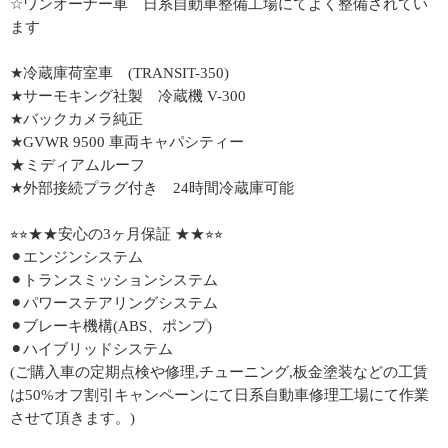
☆ワンオーナー車 日系自動車整備工場にてよく整備されてい
ます
★冷蔵庫荷室車 (TRANSIT-350)
★サーモキング社製 冷蔵機 V-300
★バックカメラ純正
★GVWR 9500 車両キャパシティー
★ミディアムルーフ
★外部接続プラグ付き 24時間冷蔵庫可能
⭐︎⭐︎★★安心の3ヶ月保証 ★★⭐︎⭐︎
⚫︎エンジンシステム
⚫︎トランスミッションシステム
⚫︎パワーステアリングシステム
⚫︎ブレーキ機構(ABS、ポンプ)
⚫︎ハイブリッドシステム
(ご購入車の定期点検や修理,チューニング,板金塗装などの工賃
は50%オフ割引キャンペーンにて日系自動車修理工場にて作業
させて頂きます。)