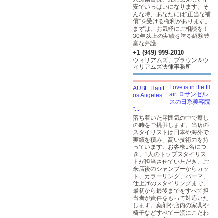
安でいっぱいになります。そ
んな時、あなたには“正当な補
償”を受ける権利があります。
まずは、お気軽にご相談を！
30年以上の実績を誇る経験豊
富な弁護...
+1 (949) 999-2010
ウィリアムズ、ブラウン＆ウ
ィリアムズ法律事務所
Love is in the H
air. ロサンゼル
スの日系美容院
"...
落ち着いた雰囲気の中で癒し
の時をご提供します。当店の
スタイリストは日本や海外で
実績を積み、高い技術力を持
っています。お客様1名につ
き、1人のトップスタイリス
トが担当させていただき、ご
来店後のシャンプーからカッ
ト、カラーリング、パーマ、
仕上げのスタイリングまで、
最初から最後までをすべて担
当者が責任をもって対応いた
します。薬剤や店内の家具や
椅子などすべて一流にこだわ