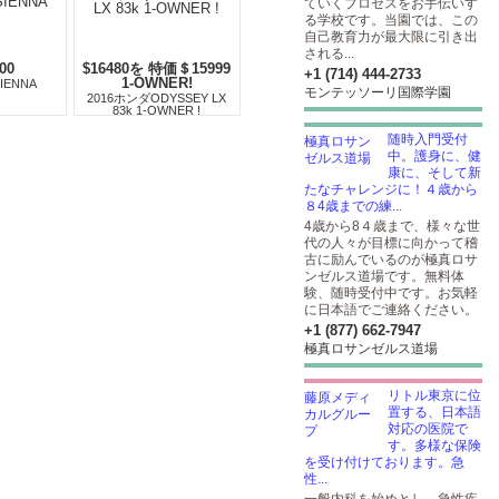
ていくプロセスをお手伝いす
る学校です。当園では、この
自己教育力が最大限に引き出
される...
.00
$16480を 特価＄15999
+1 (714) 444-2733
1-OWNER!
IENNA
モンテッソーリ国際学園
2016ホンダODYSSEY LX
83k 1-OWNER !
随時入門受付
中。護身に、健
康に、そして新
たなチャレンジに！４歳から
８4歳までの練...
4歳から8４歳まで、様々な世
代の人々が目標に向かって稽
古に励んでいるのが極真ロサ
ンゼルス道場です。無料体
験、随時受付中です。お気軽
に日本語でご連絡ください。
+1 (877) 662-7947
極真ロサンゼルス道場
リトル東京に位
置する、日本語
対応の医院で
す。多様な保険
を受け付けております。急
性...