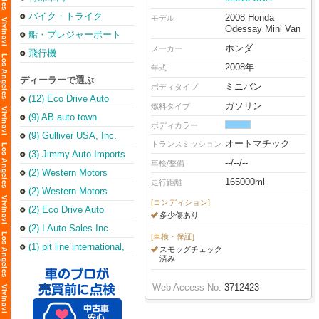
バイク・トライク
2008 Honda
モデル
Odessay Mini Van
船・プレジャーボート
ホンダ
メーカー
飛行機
2008年
年式
ディーラーで選ぶ
ミニバン
ボディタイプ
(12) Eco Drive Auto
ガソリン
燃料タイプ
Sales & Repair
(Torrance Office)
(9) AB auto town
ボディカラー
(9) Gulliver USA, Inc.
オートマチック
トランスミッション
(3) Jimmy Auto Imports
--/--/--
車検/整備
(2) Western Motors
165000ml
走行距離
(2) Western Motors
[コンディション]
(2) Eco Drive Auto
多少傷あり
Sales & Leasing Inc
(2) I Auto Sales Inc.
[車検・保証]
(1) pit line international,
スモッグチェック
inc.
済み
Web Access No.
3712423