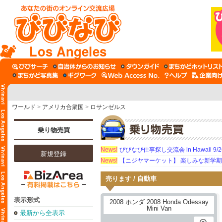
Los Angeles
ワールド
>
アメリカ合衆国
>
ロサンゼルス
乗り物売買
News!
びびなび仕事探し交流会 in Hawaii 9/26（
新規登録
News!
【ニジヤマーケット】 楽しみな新学
売ります / 自動車
表示形式
最新から全表示