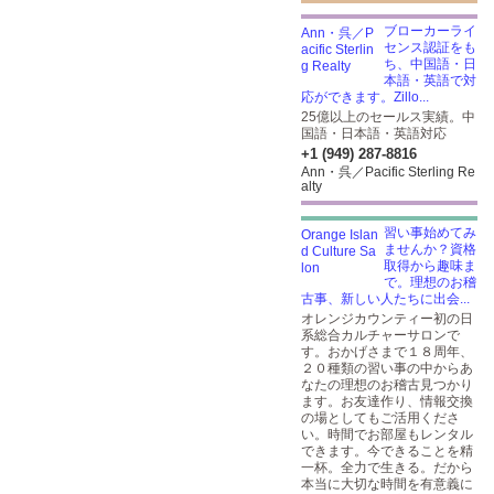
ブローカーライ
センス認証をも
ち、中国語・日
本語・英語で対
応ができます。Zillo...
25億以上のセールス実績。中
国語・日本語・英語対応
+1 (949) 287-8816
Ann・呉／Pacific Sterling Re
alty
習い事始めてみ
ませんか？資格
取得から趣味ま
で。理想のお稽
古事、新しい人たちに出会...
オレンジカウンティー初の日
系総合カルチャーサロンで
す。おかげさまで１８周年、
２０種類の習い事の中からあ
なたの理想のお稽古見つかり
ます。お友達作り、情報交換
の場としてもご活用くださ
い。時間でお部屋もレンタル
できます。今できることを精
一杯。全力で生きる。だから
本当に大切な時間を有意義に