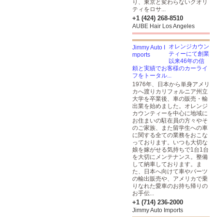
り、東京と変わらないクオリ
ティをロサ...
+1 (424) 268-8510
AUBE Hair Los Angeles
オレンジカウン
ティーにて創業
以来46年の信
頼と実績でお客様のカーライ
フをトータル...
1976年、日本から単身アメリ
カへ渡りカリフォルニア州立
大学を卒業後、車の販売・輸
出業を始めました。オレンジ
カウンティーを中心に地域に
お住まいの駐在員の方々やそ
のご家族、また留学生への車
に関する全ての業務をおこな
っております。いつも大切な
娘を嫁がせる気持ちで1台1台
を大切にメンテナンス。整備
して納車しております。ま
た、日本へ向けて車やパーツ
の輸出販売や、アメリカで乗
りなれた愛車のお持ち帰りの
お手伝...
+1 (714) 236-2000
Jimmy Auto Imports