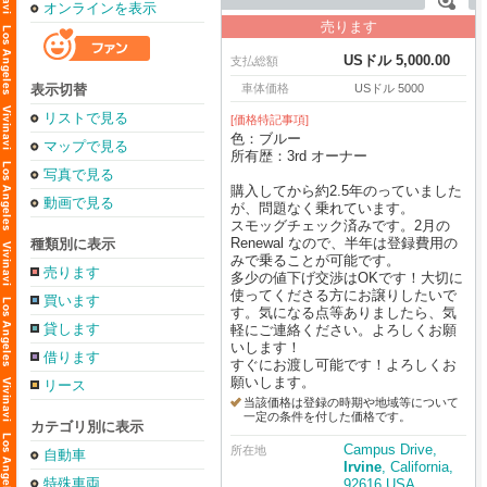
オンラインを表示
売ります
USドル 5,000.00
支払総額
表示切替
車体価格
USドル 5000
リストで見る
[価格特記事項]
色：ブルー
マップで見る
所有歴：3rd オーナー
写真で見る
購入してから約2.5年のっていました
動画で見る
が、問題なく乗れています。
スモッグチェック済みです。2月の
Renewal なので、半年は登録費用の
種類別に表示
みで乗ることが可能です。
売ります
多少の値下げ交渉はOKです！大切に
使ってくださる方にお譲りしたいで
買います
す。気になる点等ありましたら、気
貸します
軽にご連絡ください。よろしくお願
いします！
借ります
すぐにお渡し可能です！よろしくお
願いします。
リース
当該価格は登録の時期や地域等について
一定の条件を付した価格です。
カテゴリ別に表示
Campus Drive,
所在地
自動車
Irvine
, California,
特殊車両
92616 USA