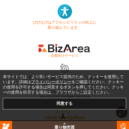
びびなびはアクセシビリティの向上に
取り組んでいます。
- 企業向けサービス -
本サイトでは、より良いサービス提供のため、クッキーを使用して
お問い合わせ
はじめてガイド
よくある質問
います。詳細は
プライバシーポリシー
をご確認ください。クッキー
利用規約
商標・著作権
プライバシーポリシー
の使用を許可する場合は同意するボタンを押してください。クッキ
ーの使用を拒否する場合は、ブラウザからご設定ください。
Copyright © 1999-2026 Vivid Navigation, Inc. All Rights Reserved.
Server US (42) @ Los Angeles Data Center
乗り物売買