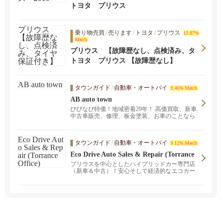
トヨタ プリウス
乗り物売買
/
売ります
/
トヨタ
/
プリウス
13.87%
Match
プリウス 【故障歴なし、点検済み、タ
イヤ保証付き】
トヨタ プリウス 【故障歴なし】
タウンガイド
/
自動車・オートバイ
9.46% Match
AB auto town
びびなび特価！地域密着29年！ 高価買取、新車.
中古車販売、修理、板金塗装、お車のことなら
何でも！お客様のニーズに合わせたサービスを
提供いたします。 新店舗で営業中、お気軽にお
立ち寄りください。
タウンガイド
/
自動車・オートバイ
9.12% Match
Eco Drive Auto Sales & Repair (Torrance
Office)
プリウスを中心としたハイブリッドカー専門店
（新車＆中古）！安心そして経済的なエコカー
ライフをお届けします。