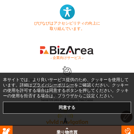
びびなびはアクセシビリティの向上に
取り組んでいます。
- 企業向けサービス -
本サイトでは、より良いサービス提供のため、クッキーを使用して
お問い合わせ
はじめてガイド
よくある質問
います。詳細は
プライバシーポリシー
をご確認ください。クッキー
利用規約
商標・著作権
プライバシーポリシー
の使用を許可する場合は同意するボタンを押してください。クッキ
ーの使用を拒否する場合は、ブラウザからご設定ください。
Copyright © 1999-2026 Vivid Navigation, Inc. All Rights Reserved.
Server US (45) @ Los Angeles Data Center
乗り物売買