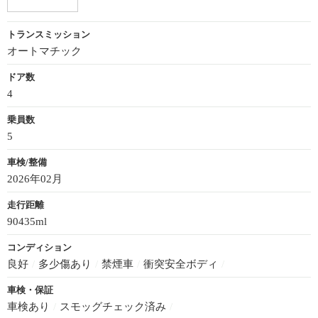
トランスミッション
オートマチック
ドア数
4
乗員数
5
車検/整備
2026年02月
走行距離
90435ml
コンディション
良好
/
多少傷あり
/
禁煙車
/
衝突安全ボディ
/
車検・保証
車検あり
/
スモッグチェック済み
/