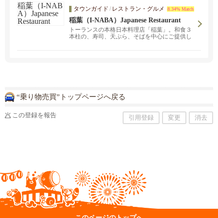
ださい。
タウンガイド
/
レストラン・グルメ
8.34% Match
稲葉（I-NABA）Japanese Restaurant
トーランスの本格日本料理店「稲葉」。和食３
本柱の、寿司、天ぷら、そばを中心にご提供し
ております。天ぷら油はコレステロールの少な
い純正植物油と胡麻油を使用。車海老などは日
本から直送！食材にもこだわっています。トー
ランスダウンタウンにあるそば処いちみ庵本店
もおすすめです。
“乗り物売買”トップページへ戻る
この登録を報告
引用登録
変更
消去
このページのトップへ