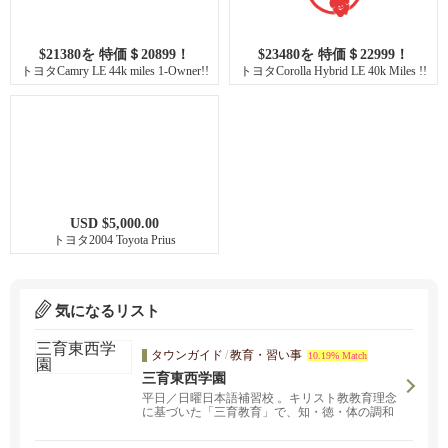
$21380を 特価＄20899！
$23480を 特価＄22999！
トヨタCamry LE 44k miles 1-Owner!!
トヨタCorolla Hybrid LE 40k Miles !!
USD $5,000.00
トヨタ2004 Toyota Prius
気になるリスト
タウンガイド
/
教育・習い事
10.19% Match
三育東西学園
平日／日曜日本語補習校 。キリスト教教育理念
に基づいた「三育教育」で、知・徳・体の調和
のとれた円満な人格の形成を目指す教育を行い
ます。編入生募集中！詳しくはお問い合わせく