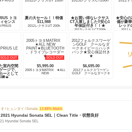
RIUS トヨ
夏の大セール！！特価
★お買い得なレクサス
★安心の
ィセンス
$11,988
CT入庫しました!!安心1
備が豪華
年保証付き！！★
レッド
タPRIUS
2012レクサスUT 200h
2013レクサスCT200h
2011
SOLD OUT
SOLD OUT
た室内空間
$5,995.00
$6,695.00
ゲージで、
2005トヨタMATRIX ★ALL
2012フォルクスワーゲン
カーとして
NEW
GOLF クールなダークネ
PAINT★BLUETOOTH、ド
イビー☆ハッチバック★安
活躍★
ライブレコーダー★
心保証付き★
PRIUS LE
ます
/
ヒュンダイ
/
Sonata
13.88% Match
1 Hyundai Sonata SEL｜Clean Title・状態良好
yundai Sonata SEL