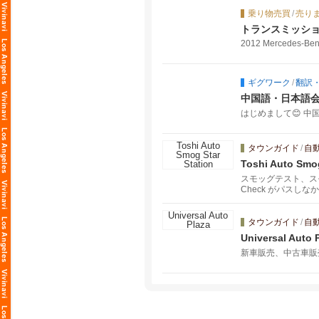
乗り物売買
/
売り
トランスミッション修
2012 Mercedes-B
ギグワーク
/
翻訳
中国語・日本語会
はじめまして😊 中
タウンガイド
/
自
Toshi Auto Smog
スモッグテスト、スモ
Check がパス
タウンガイド
/
自
Universal Auto 
新車販売、中古車販