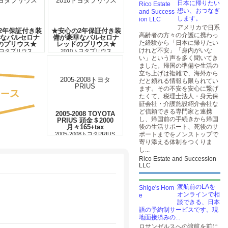
日本に帰りたい
想い、おつなぎ
します。
アメリカで日系
2年保証付き装
★安心の2年保証付き装
高齢者の方々の介護に携わっ
なバルセロナ
備が豪華なバルセロナ
た経験から「日本に帰りたい
のプリウス★
レッドのプリウス★
けれど不安」「身内がいな
トヨタプリウス
2010トヨタプリウス
い」という声を多く聞いてき
ました。帰国の準備や生活の
立ち上げは複雑で、海外から
だと頼れる情報も限られてい
ます。その不安を安心に繋げ
たくて、税理士法人・身元保
証会社・介護施設紹介会社な
ど信頼できる専門家と連携
2005-2008 TOYOTA
し、帰国前の手続きから帰国
PRIUS 頭金＄2000
月々165+tax
後の生活サポート、死後のサ
2005-2008トヨタPRIUS
ポートまでをノンストップで
寄り添える体制をつくりま
し...
Rico Estate and Succession
LLC
渡航前のLAを
オンラインで相
談できる、日本
語の予約制サービスです。現
地面接済みの...
ロサンゼルスへの渡航を前に