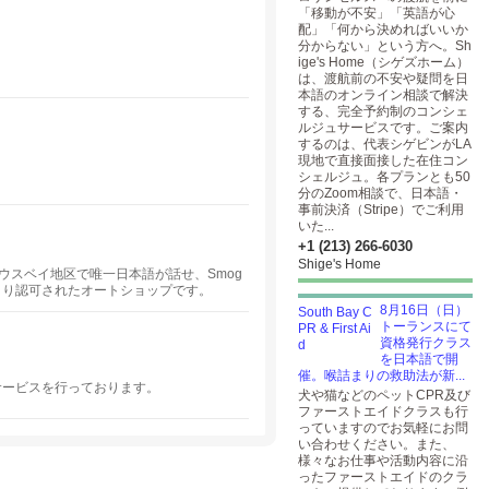
「移動が不安」「英語が心
配」「何から決めればいいか
分からない」という方へ。Sh
ige's Home（シゲズホーム）
は、渡航前の不安や疑問を日
本語のオンライン相談で解決
する、完全予約制のコンシェ
ルジュサービスです。ご案内
するのは、代表シゲビンがLA
現地で直接面接した在住コン
シェルジュ。各プランとも50
分のZoom相談で、日本語・
事前決済（Stripe）でご利用
いた...
+1 (213) 266-6030
Shige's Home
はサウスベイ地区で唯一日本語が話せ、Smog
府より認可されたオートショップです。
8月16日（日）
トーランスにて
資格発行クラス
を日本語で開
催。喉詰まりの救助法が新...
サービスを行っております。
犬や猫などのペットCPR及び
ファーストエイドクラスも行
っていますのでお気軽にお問
い合わせください。また、
様々なお仕事や活動内容に沿
ったファーストエイドのクラ