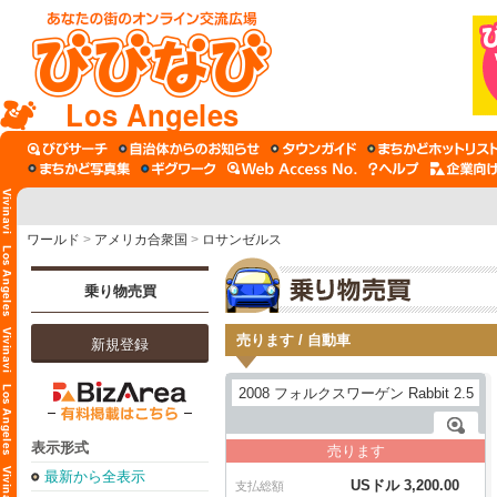
Los Angeles
ワールド
>
アメリカ合衆国
>
ロサンゼルス
乗り物売買
売ります / 自動車
新規登録
表示形式
売ります
最新から全表示
USドル 3,200.00
支払総額