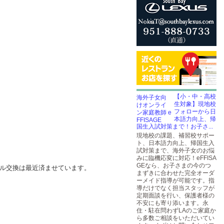
【小・中・高校
生対象】現地校
フォローから日
本語力向上、帰
国生入試対策まで！お子さ...
現地校の課題、補習校サポー
ト、日本語力向上、帰国生入
試対策まで、海外子女のお悩
みに臨機応変に対応！eFFISA
GEなら、お子さまの今のつ
イル交換は最近済ませています。
まずきに合わせた完全オーダ
ーメイド指導が可能です。指
導だけでなく担当スタッフが
定期面談を行い、保護者様の
不安にも寄り添います。永
住・駐在問わずLAのご家庭か
ら多数ご相談をいただいてい