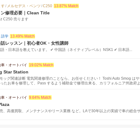
ます
/
メルセデス・ベンツ
/
C250
13.87% Match
理必要｜Clean Title
enz C250 売ります
・語学
13.49% Match
話レッスン｜初心者OK・女性講師
国語・日本語を教えています。 ✔ 中国語（ネイティブレベル）NSK1 ✔ 日本語...
動車・オートバイ
19.02% Match
 Star Station
ッグ関連診断 電気関連修理のことなら、お任せください！ Toshi Auto Smog 
しなかったお車を修理して、Pass するよう補助金で修理出来る、カリフォルニア州政
動車・オートバイ
9.64% Match
Plaza
売、高価買取、メンテナンスやリース業務 など。LAで30年以上の実績で車の総合