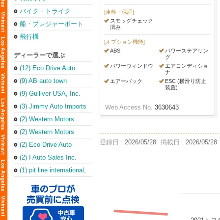
バイク・トライク
[車検・保証]
スモッグチェック
船・プレジャーボート
済み
飛行機
[オプション機能]
ABS
パワーステアリン
ディーラーで選ぶ
グ
パワーウィンドウ
エアコンディショ
(12) Eco Drive Auto
ナ
Sales & Repair
(Torrance Office)
(9) AB auto town
エアーバック
ESC (横滑り防止
装置)
(9) Gulliver USA, Inc.
(3) Jimmy Auto Imports
Web Access No.
3630643
(2) Western Motors
(2) Western Motors
登録日 :
2026/05/28
掲載日 :
2026/05/28
(2) Eco Drive Auto
Sales & Leasing Inc
(2) I Auto Sales Inc.
(1) pit line international,
inc.