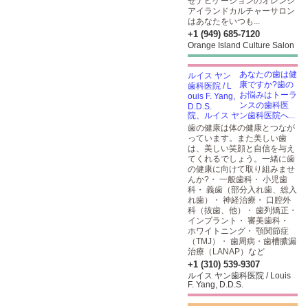
せナビゲーションのオレンジ
アイランドカルチャーサロン
はあなたをいつも...
+1 (949) 685-7120
Orange Island Culture Salon
あなたの歯は健
康ですか?歯の
お悩みはトーラ
ンスの歯科医
院、ルイス ヤン歯科医院へ...
歯の健康は体の健康とつなが
っています。また美しい歯
は、美しい笑顔と自信を与え
てくれるでしょう。一緒に歯
の健康に向けて取り組みませ
んか?・ 一般歯科・ 小児歯
科・ 義歯（部分入れ歯、総入
れ歯）・ 神経治療・ 口腔外
科（抜歯、他）・ 歯列矯正・
インプラント・ 審美歯科・
ホワイトニング・ 顎関節症
（TMJ）・ 歯周病・歯槽膿漏
治療（LANAP）など
+1 (310) 539-9307
ルイス ヤン歯科医院 / Louis
F. Yang, D.D.S.