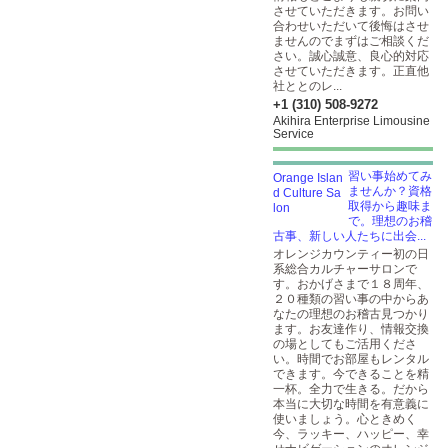
させていただきます。お問い
合わせいただいて後悔はさせ
ませんのでまずはご相談くだ
さい。誠心誠意、良心的対応
させていただきます。正直他
社ととのレ...
+1 (310) 508-9272
Akihira Enterprise Limousine
Service
習い事始めてみ
ませんか？資格
取得から趣味ま
で。理想のお稽
古事、新しい人たちに出会...
オレンジカウンティー初の日
系総合カルチャーサロンで
す。おかげさまで１８周年、
２０種類の習い事の中からあ
なたの理想のお稽古見つかり
ます。お友達作り、情報交換
の場としてもご活用くださ
い。時間でお部屋もレンタル
できます。今できることを精
一杯。全力で生きる。だから
本当に大切な時間を有意義に
使いましょう。心ときめく
今、ラッキー、ハッピー、幸