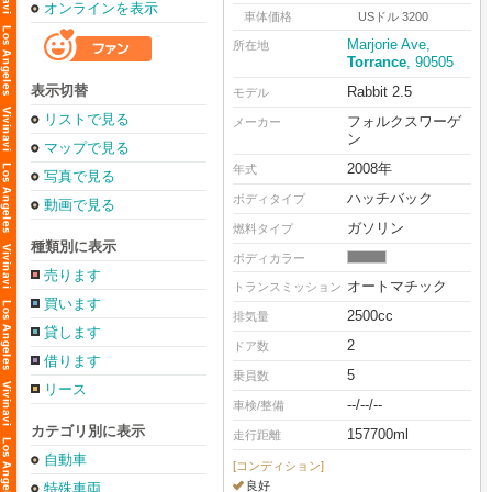
オンラインを表示
車体価格
USドル 3200
Marjorie Ave,
所在地
Torrance
, 90505
表示切替
Rabbit 2.5
モデル
リストで見る
フォルクスワーゲ
メーカー
ン
マップで見る
2008年
年式
写真で見る
ハッチバック
ボディタイプ
動画で見る
ガソリン
燃料タイプ
種類別に表示
ボディカラー
売ります
オートマチック
トランスミッション
買います
2500cc
排気量
貸します
2
ドア数
借ります
5
乗員数
リース
--/--/--
車検/整備
カテゴリ別に表示
157700ml
走行距離
自動車
[コンディション]
良好
特殊車両