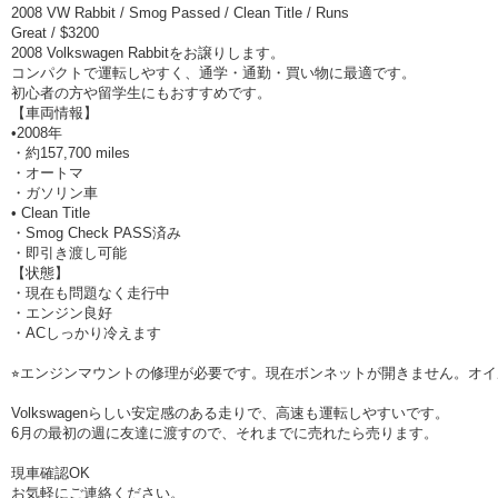
2008 VW Rabbit / Smog Passed / Clean Title / Runs
Great / $3200
2008 Volkswagen Rabbitをお譲りします。
コンパクトで運転しやすく、通学・通勤・買い物に最適です。
初心者の方や留学生にもおすすめです。
【車両情報】
•2008年
・約157,700 miles
・オートマ
・ガソリン車
• Clean Title
・Smog Check PASS済み
・即引き渡し可能
【状態】
・現在も問題なく走行中
・エンジン良好
・ACしっかり冷えます
⭐︎エンジンマウントの修理が必要です。現在ボンネットが開きません。オ
Volkswagenらしい安定感のある走りで、高速も運転しやすいです。
6月の最初の週に友達に渡すので、それまでに売れたら売ります。
現車確認OK
お気軽にご連絡ください。