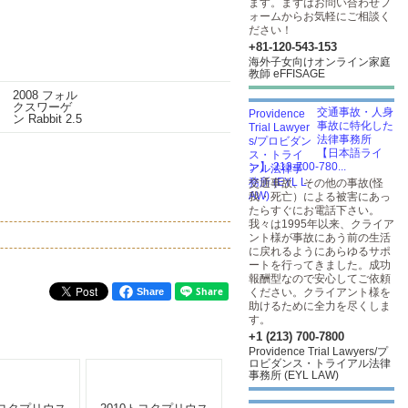
ます。まずはお問い合わせフ
ォームからお気軽にご相談く
ださい！
+81-120-543-153
海外子女向けオンライン家庭
教師 eFFISAGE
交通事故・人身
事故に特化した
法律事務所
【日本語ライ
ン】 213-700-780...
交通事故、その他の事故(怪
我・死亡）による被害にあっ
たらすぐにお電話下さい。
我々は1995年以来、クライア
ント様が事故にあう前の生活
に戻れるようにあらゆるサポ
ートを行ってきました。成功
報酬型なので安心してご依頼
Share
ください。クライアント様を
助けるために全力を尽くしま
す。
+1 (213) 700-7800
Providence Trial Lawyers/プ
ロビダンス・トライアル法律
事務所 (EYL LAW)