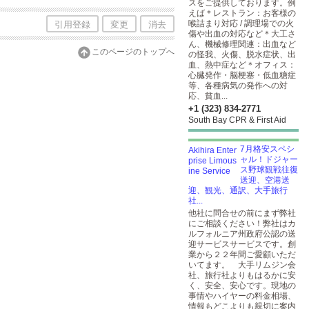
スをご提供しております。例
えば＊レストラン：お客様の
喉詰まり対応 / 調理場での火
引用登録
変更
消去
傷や出血の対応など＊大工さ
ん、機械修理関連：出血など
このページのトップへ
の怪我、火傷、脱水症状、出
血、熱中症など＊オフィス：
心臓発作・脳梗塞・低血糖症
等、各種病気の発作への対
応、貧血...
+1 (323) 834-2771
South Bay CPR & First Aid
7月格安スペシ
ャル！ドジャー
ス野球観戦往復
送迎、空港送
迎、観光、通訳、大手旅行
社...
他社に問合せの前にまず弊社
にご相談ください！弊社はカ
ルフォルニア州政府公認の送
迎サービスサービスです。創
業から２２年間ご愛顧いただ
いてます。 大手リムジン会
社、旅行社よりもはるかに安
く、安全、安心です。現地の
事情やハイヤーの料金相場、
情報もどこよりも親切に案内