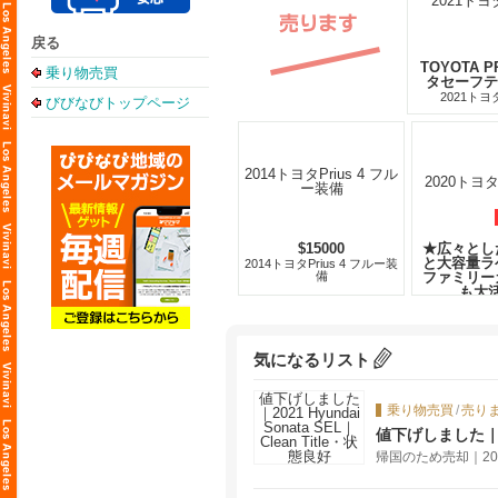
戻る
TOYOTA P
乗り物売買
タセーフテ
2021トヨ
びびなびトップページ
$15000
★広々とし
と大容量ラ
2014トヨタPrius 4 フルー装
備
ファミリー
も大
2020トヨタ
気になるリスト
乗り物売買
/
売り
値下げしました｜202
帰国のため売却｜2021 H