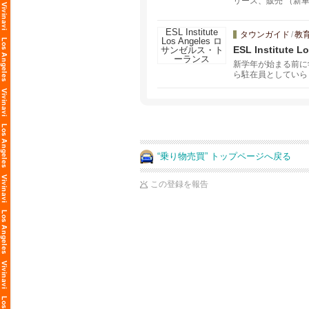
リース、販売 （新
タウンガイド
/
教
ESL Institu
新学年が始まる前に学
ら駐在員としていら
ンゼルス・トーラン
“乗り物売買” トップページへ戻る
この登録を報告