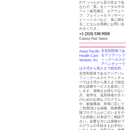
のてっぺんから足の先まであ
なたの『美』をトータルサポ
ート！縮毛矯正、エアウェー
ブ、フェイシャルマッサージ
とヘッドスパなど、美に関す
ることならお気軽にお問い合
わせくださ...
+1 (310) 538-9928
Classy Hair Salon
非営利団体であ
るアジアパシフ
ィックヘルスケ
アベンチャーで
は小児から老人まで総合的...
非営利団体であるアジアパシ
フィックヘルスケアベンチャ
ーでは小児から老人まで総合
的な診療サービスを提供して
います。保険をお持ちでない
方、留学生、低所得者の方々
のためのお得なプログラム
や、家族構成、所得に応じて
ご利用頂ける保険、医療費免
除プログラムがございますの
でお気軽に日本語でご相談下
さい。必要な方には保険やプ
ログラムの手続きもお手伝い