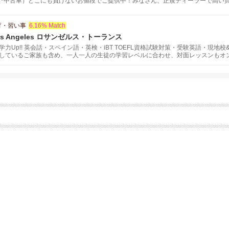
車･中古車）どこにも負けないお値段でご提供中！みなさん、正規ディーラーで高い
育・習い事
6.16% Match
te Los Angeles ロサンゼルス・トーランス
力Up!! 英会話・スペイン語・英検・iBT TOEFL資格試験対策・受験英語・現
しているご家族も含め、一人一人の生徒の学習レベルに合わせ、対面レッスンもオ
スの個人レッスン＆ロサンゼルスからのオンラインレッスン！