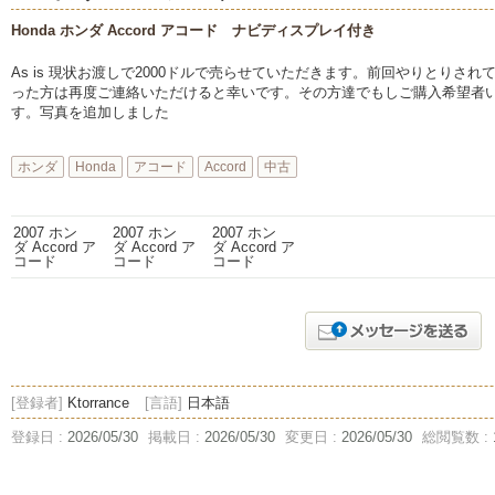
Honda ホンダ Accord アコード ナビディスプレイ付き
As is 現状お渡しで2000ドルで売らせていただきます。前回やりとりさ
った方は再度ご連絡いただけると幸いです。その方達でもしご購入希望者い
す。写真を追加しました
ホンダ
Honda
アコード
Accord
中古
[登録者]
Ktorrance
[言語]
日本語
登録日 :
2026/05/30
掲載日 :
2026/05/30
変更日 :
2026/05/30
総閲覧数 :