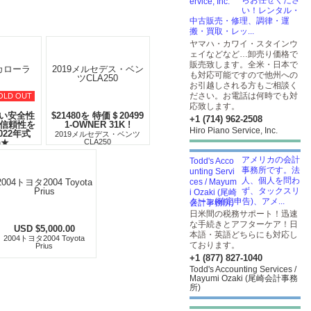
らお任せくださ
い！レンタル・
中古販売・修理、調律・運
搬・買取・レッ...
ヤマハ・カワイ・スタインウ
ェイなどなど…卸売り価格で
販売致します。全米・日本で
も対応可能ですので他州への
お引越しされる方もご相談く
ださい。お電話は何時でも対
OLD OUT
応致します。
い安全性
$21480を 特価＄20499
+1 (714) 962-2508
の信頼性を
1-OWNER 31K !
Hiro Piano Service, Inc.
022年式
2019メルセデス・ベンツ
a★
CLA250
ローラ LE
アメリカの会計
事務所です。法
人、個人を問わ
ず、タックスリ
ターン(確定申告)、アメ...
日米間の税務サポート！迅速
な手続きとアフターケア！日
USD $5,000.00
本語・英語どちらにも対応し
2004トヨタ2004 Toyota
ております。
Prius
+1 (877) 827-1040
Todd's Accounting Services /
Mayumi Ozaki (尾崎会計事務
所)