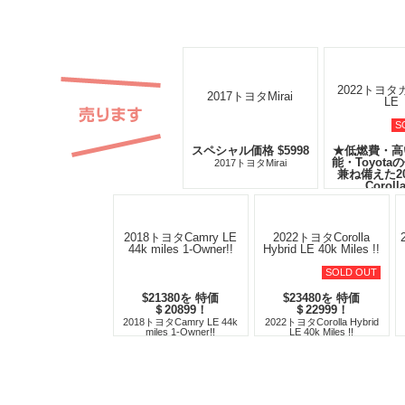
S
スペシャル価格 $5998
★低燃費・高
能・Toyota
2017トヨタMirai
兼ね備えた2
Coroll
2022トヨタカ
SOLD OUT
$21380を 特価
$23480を 特価
＄20899！
＄22999！
2018トヨタCamry LE 44k
2022トヨタCorolla Hybrid
miles 1-Owner!!
LE 40k Miles !!