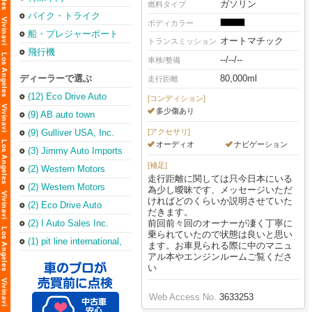
ガソリン
燃料タイプ
バイク・トライク
ボディカラー
船・プレジャーボート
オートマチック
トランスミッション
飛行機
--/--/--
車検/整備
ディーラーで選ぶ
80,000ml
走行距離
(12) Eco Drive Auto
[コンディション]
Sales & Repair
多少傷あり
(Torrance Office)
(9) AB auto town
(9) Gulliver USA, Inc.
[アクセサリ]
オーディオ
ナビゲーション
(3) Jimmy Auto Imports
[補足]
(2) Western Motors
走行距離に関しては只今日本にいる
(2) Western Motors
為少し曖昧です、メッセージいただ
ければどのくらいか説明させていた
(2) Eco Drive Auto
だきます。
Sales & Leasing Inc
(2) I Auto Sales Inc.
前回前々回のオーナーが凄く丁寧に
乗られていたので状態は良いと思い
(1) pit line international,
ます。お車見られる際に中のマニュ
inc.
アル本やエンジンルームご覧くださ
い
Web Access No.
3633253