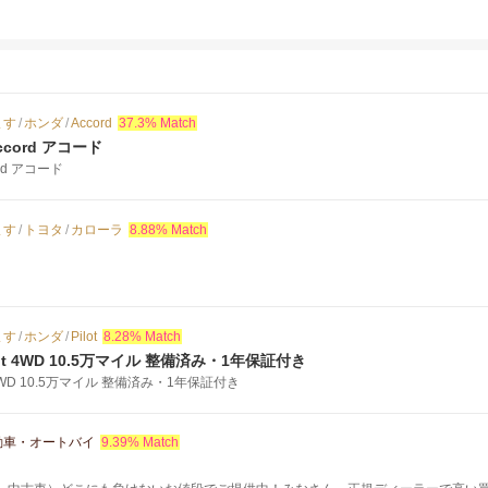
ます
/
ホンダ
/
Accord
37.3% Match
ccord アコード
ord アコード
ます
/
トヨタ
/
カローラ
8.88% Match
ます
/
ホンダ
/
Pilot
8.28% Match
Pilot 4WD 10.5万マイル 整備済み・1年保証付き
lot 4WD 10.5万マイル 整備済み・1年保証付き
動車・オートバイ
9.39% Match