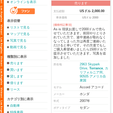
オンラインを表示
売ります
USドル 2,000.00
支払総額
車体価格
USドル 2000
表示切替
[価格特記事項]
リストで見る
As is 現状お渡しで2000ドルで売ら
せていただきます。前回やりとりさ
マップで見る
れていた方で、途中連絡が取れなく
写真で見る
なってしまった方は再度ご連絡いた
だけると幸いです。その方達でもし
動画で見る
ご購入希望者いましたら1500ドルで
提示させていただきます。写真を追
種類別に表示
加しました
売ります
2963 Skypark
所在地
Drive,
Torrance
, カ
買います
リフォルニア州,
貸します
90505 アメリカ合
衆国
借ります
Accord アコード
モデル
リース
ホンダ
メーカー
カテゴリ別に表示
2007年
年式
自動車
セダン
ボディタイプ
特殊車両