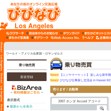
Los Angeles
ワールド
>
アメリカ合衆国
>
ロサンゼルス
乗り物売買
News!
【ニジヤマーケット】 楽しみな新学
新規登録
News!
びびなび仕事探し交流会 in Hawaii 9/26（
売ります / 自動車
表示形式
最新から全表示