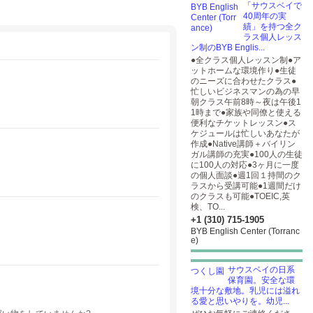
「サウスベイで
40周年の実
績」を持つ全ク
ラス個人レッス
ン制のBYB Englis...
●全クラス個人レッスン制●ア
ットホームな環境作り●生徒
のニーズに合わせたクラス●
忙しいビジネスマンの為の早
朝クラス午前8時～夜は午後1
1時まで●家族や同僚と使える
便利なチケットレッスン●ス
ケジュールは忙しいあなたが
作成●Native講師＋バイリン
ガル講師の充実●100人の生徒
に100人の対応●3ヶ月に一度
の個人面談●週1回１持間のク
ラスから受講可能●1週間だけ
のクラスも可能●TOEIC,英
検、TO...
+1 (310) 715-1905
BYB English Center (Torranc
e)
サウスベイの日系
保育園。安全な環
境十分な敷地。乳児には溢れ
る愛と思いやりを。幼児...