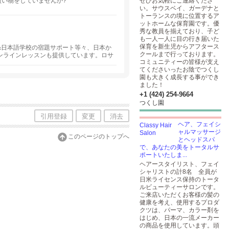
ぜひお気軽にご連絡くださ
買い物をしていませんか?
い。サウスベイ、ガーデナと
トーランスの境に位置するア
ットホームな保育園です。優
秀な教員を揃えており、子ど
も一人一人に目の行き届いた
保育を新生児からアフタース
地校&日本語学校の宿題サポート等々、日本か
クールまで行っております。
ンラインレッスンも提供しています。ロサ
コミュニティーの皆様が支え
てくださいったお陰でつくし
園も大きく成長する事ができ
ました！
+1 (424) 254-9664
つくし園
引用登録
変更
消去
ヘア、フェイシ
ャルマッサージ
このページのトップへ
とヘッドスパ
で、あなたの美をトータルサ
ポートいたしま...
ヘアースタイリスト、フェイ
シャリストの計8名 全員が
日米ライセンス保持のトータ
ルビューティーサロンです。
ご来店いただくお客様の髪の
健康を考え、使用するプロダ
クツは、パーマ、カラー剤を
はじめ、日本の一流メーカー
の商品を使用しています。頭