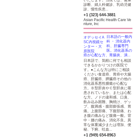
いたします。当院では、健康
診断、婦人科健診、乳幼児健
診、慢性疾患...
+1 (323) 644-3881
Asian Pacific Health Care Ve
nture, Inc
日本語の一般内
科 ・ 消化器内
科、肝臓専門
医。消化器系の
癌が心配な方、胃腸炎、潰...
日本語で、気軽に何でも相談
できるかかりつけの医院で
す。●こんな方は特にご相談
ください食道癌、胃癌や大腸
癌、肝臓癌、膵臓癌その他の
消化器系悪性腫瘍が心配な
方。Ｂ型肝炎やＣ型肝炎に罹
患されているか、または心配
な方。ノドの違和感、口臭、
飲み込み困難、胸焼け、ゲッ
プ、腹満感・腹部膨張感、胃
痛。上腹部痛、下腹部痛、わ
き腹の痛みなど腹痛一般。背
中・腰の痛み、消化不良。異
常な体重減少または増加、便
秘、下痢、吐血...
+1 (949) 654-8963