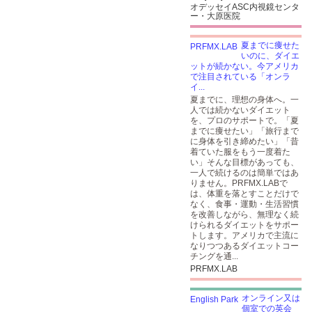
オデッセイASC内視鏡センタ
ー・大原医院
夏までに痩せた
いのに、ダイエ
ットが続かない。今アメリカ
で注目されている「オンラ
イ...
夏までに、理想の身体へ。一
人では続かないダイエット
を、プロのサポートで。「夏
までに痩せたい」「旅行まで
に身体を引き締めたい」「昔
着ていた服をもう一度着た
い」そんな目標があっても、
一人で続けるのは簡単ではあ
りません。PRFMX.LABで
は、体重を落とすことだけで
なく、食事・運動・生活習慣
を改善しながら、無理なく続
けられるダイエットをサポー
トします。アメリカで主流に
なりつつあるダイエットコー
チングを通...
PRFMX.LAB
オンライン又は
個室での英会