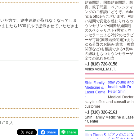
結婚問題、国際結婚問題、教
育、親子問題、ペアレンティ
ングのご相談にどうぞ。Vale
ncia officeもございます。♥短
れていた方で、途中連絡が取れなくなってしま
い期間で変化を感じられるカ
ましたら1500ドルで提示させていただきま
ウンセリング♥国際結婚問題
のスペシャリスト♥男女カウ
ンセラーによる2対2のセラピ
ーが可能(国際結婚問題)♥あら
ゆる分野のお悩み(家族・教育
関係など)も相談できる♥長年
の経験をもつカウンセラーが
全ての流れを担当
+1 (818) 720-9158
Akiko Aoki,L.M.F.T.
stay young and
health with Dr
Peter Shin
Medical Doctor
stay in office and consult with
customer
+1 (310) 326-2161
Shin Family Medicine & Lase
r Center
1710 人
Share
ピアノのことな