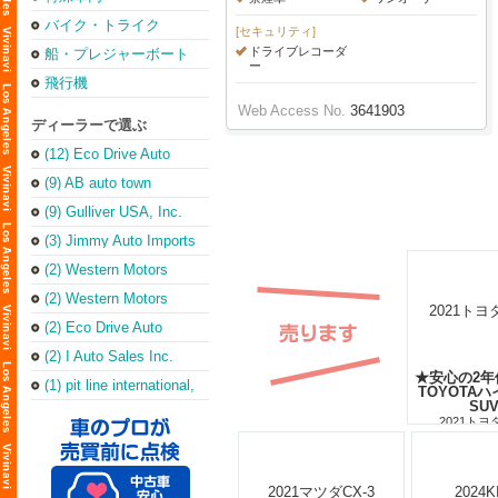
バイク・トライク
[セキュリティ]
ドライブレコーダ
船・プレジャーボート
ー
飛行機
Web Access No.
3641903
ディーラーで選ぶ
(12) Eco Drive Auto
Sales & Repair
(Torrance Office)
(9) AB auto town
(9) Gulliver USA, Inc.
(3) Jimmy Auto Imports
(2) Western Motors
(2) Western Motors
(2) Eco Drive Auto
Sales & Leasing Inc
(2) I Auto Sales Inc.
★安心の2年
(1) pit line international,
TOYOTA
inc.
SU
2021トヨ