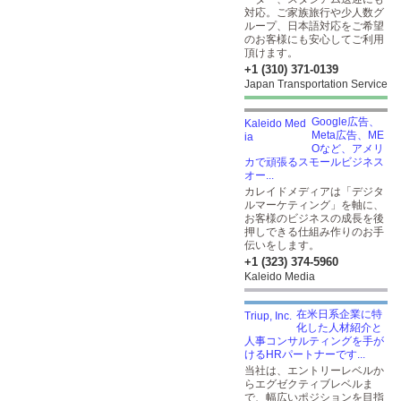
対応。ご家族旅行や少人数グ
ループ、日本語対応をご希望
のお客様にも安心してご利用
頂けます。
+1 (310) 371-0139
Japan Transportation Service
Google広告、
Meta広告、ME
Oなど、アメリ
カで頑張るスモールビジネス
オー...
カレイドメディアは「デジタ
ルマーケティング」を軸に、
お客様のビジネスの成長を後
押しできる仕組み作りのお手
伝いをします。
+1 (323) 374-5960
Kaleido Media
在米日系企業に特
化した人材紹介と
人事コンサルティングを手が
けるHRパートナーです...
当社は、エントリーレベルか
らエグゼクティブレベルま
で、幅広いポジションを目指