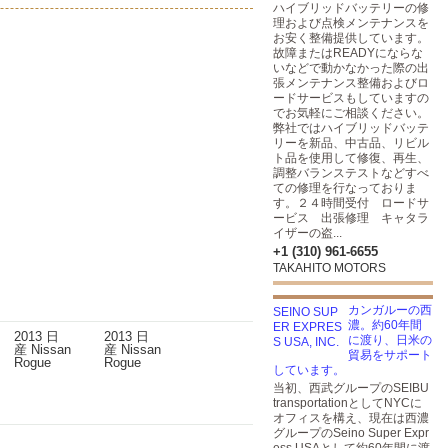
ハイブリッドバッテリーの修
理および点検メンテナンスを
お安く整備提供しています。
故障またはREADYにならな
いなどで動かなかった際の出
張メンテナンス整備およびロ
ードサービスもしていますの
でお気軽にご相談ください。
弊社ではハイブリッドバッテ
リーを新品、中古品、リビル
ト品を使用して修復、再生、
調整バランステストなどすべ
ての修理を行なっておりま
す。２４時間受付 ロードサ
。
ービス 出張修理 キャタラ
イザーの盗...
+1 (310) 961-6655
TAKAHITO MOTORS
カンガルーの西
濃。約60年間
に渡り、日米の
貿易をサポート
しています。
当初、西武グループのSEIBU
transportationとしてNYCに
オフィスを構え、現在は西濃
グループのSeino Super Expr