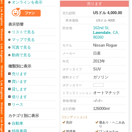
オンラインを表示
売ります
USドル 4,000.00
支払総額
車体価格
USドル 4000
表示切替
162nd St,
所在地
リストで見る
Lawndale
, CA,
90260
マップで見る
Nissan Rogue
モデル
写真で見る
日産
メーカー
動画で見る
2013年
年式
種類別に表示
SUV
ボディタイプ
売ります
ガソリン
燃料タイプ
買います
ボディカラー
貸します
オートマチック
トランスミッション
借ります
--/--/--
車検/整備
リース
126000ml
走行距離
カテゴリ別に表示
[コンディション]
良好
傷あり・へこみあ
自動車
り
特殊車両
禁煙車
ワンオーナー