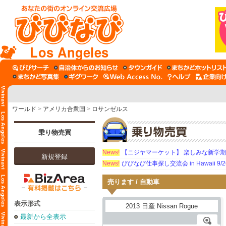
Los Angeles
ワールド
>
アメリカ合衆国
>
ロサンゼルス
乗り物売買
News!
【ニジヤマーケット】 楽しみな新学
新規登録
News!
びびなび仕事探し交流会 in Hawaii 9/26（
売ります / 自動車
表示形式
最新から全表示