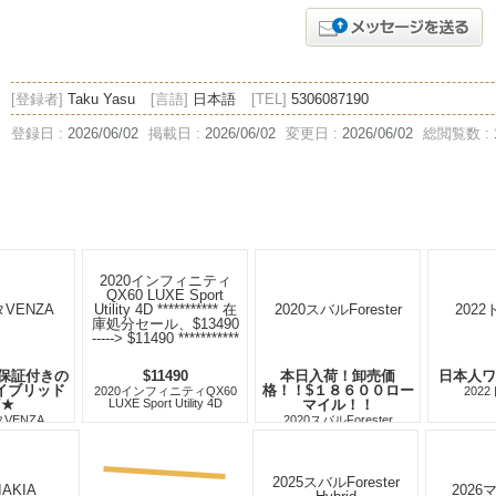
[登録者]
Taku Yasu
[言語]
日本語
[TEL]
5306087190
登録日 :
2026/06/02
掲載日 :
2026/06/02
変更日 :
2026/06/02
総閲覧数 :
保証付きの
$11490
本日入荷！卸売価
日本人ワ
ハイブリッド
格！！$１８６００ロー
2020インフィニティQX60
202
V★
LUXE Sport Utility 4D
マイル！！
*********** 在庫処分セール、
タVENZA
2020スバルForester
$13490 -----> $11490
***********