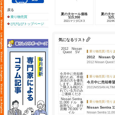
戻る
夏の大セール価格
夏の大セ
乗り物売買
$19,998
$29
2021マツダCX-3
2024K
びびなびトップページ
気になるリスト
乗り物売買
/
売り
2012 Nissan 
2012 Nissan Que
乗り物売買
/
売り
今月中に売却希
2021NISSAN ALT
乗り物売買
/
売り
Nissan Sent
Nissan Sentra