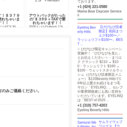
ております。
+1 (424) 221-0580
Mama Bear Daycare Service
s
す！＄３７９
アウトバックがたった
で乗れちゃいま
の’＄３9９＋TAXで乗
す！！
れちゃいます！！
マツダCX 30
2026スバルOutback 2.5i
【びびなび読者
Premium
限定】初回まつ
エク$100〜／
ラッシュリフト$100〜。BES
T ...
✨ びびなび限定キャンペーン
実施中！「びびなびを見た」
とお伝えください ✨・まつエ
ク クラシック $210 → $10
0・ラッシュリフト $160 →
$100・ウェットスタイルラッ
シュ（びびなび読者限定メニ
ュー） $120Beverly Hillsで1
0年以上愛され続けるまつ毛
サロン「EYELINQ」。セレブ
方のみご連絡ください。
や業界関係者にも高い支持を
いただいています。EYELINQ
は「BEST of 2025 ...
+1 (310) 757-4203
Eyelinq Beverly Hills
サムライウェブ
ワークス 【ウ