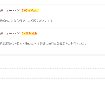
動車・オートバイ
9.66% Match
売却のことなら何でもご相談ください！！
動車・オートバイ
5.4% Match
足度No.1を目指すBubka!へ！好評の無料出張査定をご利用ください！