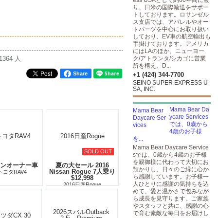
ess USAとして約60年間に渡
り、日米の国際輸送をサポー
トしております。ロサンゼル
ス支店では、アパレルやオー
トパーツを中心にお取り扱い
しており、EV車の航空輸出も
手掛けております。アメリカ
にはLAのほか、ニューヨー
1364 人
ク/アトランタ/シカゴに営業
所を構え、D...
Share
+1 (424) 344-7700
SEINO SUPER EXPRESS U
SA, INC.
Mama Bear Da
ycare Services
では、0歳から
4歳のお子様
を...
Mama Bear Daycare Service
SOLD OUT
sでは、0歳から4歳のお子様
を親御様に代わって大切にお
ンオーナー車
夏の大セール 2016
預かりし、日々のご縁に心か
Nissan Rogue 7人乗り
2トヨタRAV4
ら感謝しています。お子様一
$12,998
人ひとりに感謝の気持ちを込
2016日産Rogue
めて、愛と温かさで包みなが
ら成長を見守ります。ご家族
やスタッフと共に、感謝の心
で育む素敵な毎日をお届けし