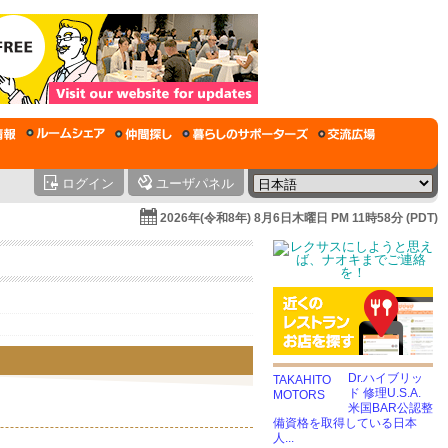
ログイン
ユーザパネル
2026年(令和8年) 8月6日木曜日 PM 11時58分 (PDT)
Dr.ハイブリッ
ド 修理U.S.A.
米国BAR公認整
備資格を取得している日本
人...