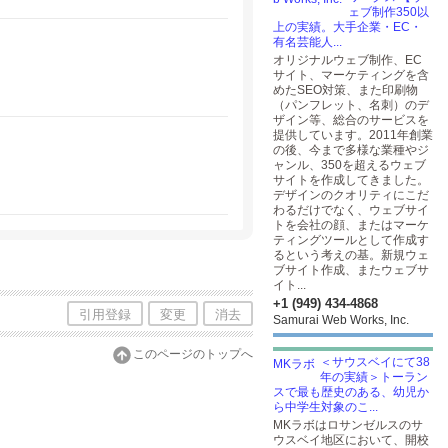
ェブ制作350以
上の実績。大手企業・EC・
有名芸能人...
オリジナルウェブ制作、EC
サイト、マーケティングを含
めたSEO対策、また印刷物
（パンフレット、名刺）のデ
ザイン等、総合のサービスを
提供しています。2011年創業
の後、今まで多様な業種やジ
ャンル、350を超えるウェブ
サイトを作成してきました。
デザインのクオリティにこだ
わるだけでなく、ウェブサイ
トを会社の顔、またはマーケ
ティングツールとして作成す
るという考えの基。新規ウェ
ブサイト作成、またウェブサ
イト...
+1 (949) 434-4868
引用登録
変更
消去
Samurai Web Works, Inc.
このページのトップへ
＜サウスベイにて38
年の実績＞トーラン
スで最も歴史のある、幼児か
ら中学生対象のこ...
MKラボはロサンゼルスのサ
ウスベイ地区において、開校