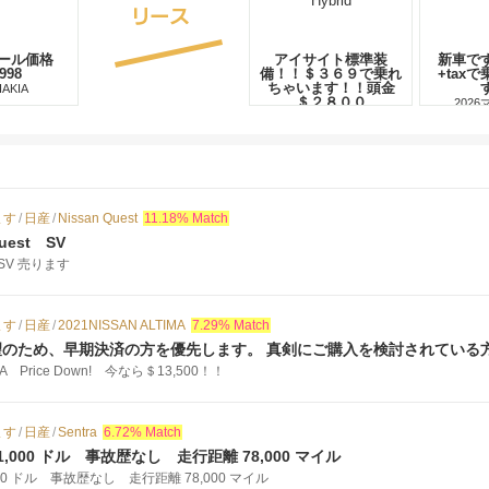
ール価格
アイサイト標準装
新車で
,998
備！！＄３６９で乗れ
+tax
ちゃいます！！頭金
IAKIA
＄２８００
2026
2025スバルForester Hybrid
ます
/
日産
/
Nissan Quest
11.18% Match
Quest SV
st SV 売ります
ます
/
日産
/
2021NISSAN ALTIMA
7.29% Match
望のため、早期決済の方を優先します。 真剣にご購入を検討されている
IMA Price Down! 今なら＄13,500！！
ます
/
日産
/
Sentra
6.72% Match
ra 11,000 ドル 事故歴なし 走行距離 78,000 マイル
 11,000 ドル 事故歴なし 走行距離 78,000 マイル