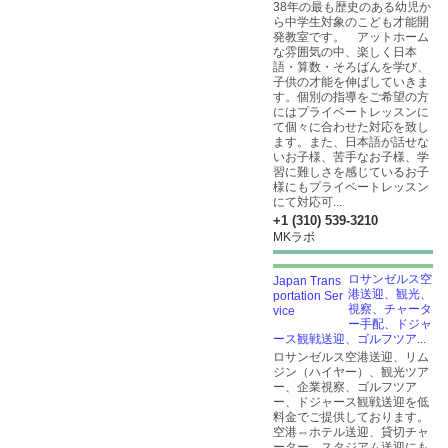
38年の最も歴史のある幼児か
ら中学生対象のこども才能開
発教室です。 アットホーム
な雰囲気の中、楽しく日本
語・算数・そろばんを学び、
子供の才能を伸ばしていきま
す。個別の指導をご希望の方
にはプライベートレッスンに
て個々に合わせた対応を致し
ます。また、日本語が話せな
いお子様、苦手なお子様、学
習に難しさを感じているお子
様にもプライベートレッスン
にて対応可...
+1 (310) 539-3210
MKラボ
ロサンゼルス空
港送迎、観光、
視察、チャータ
ー手配、ドジャ
ース観戦送迎、ゴルフツア...
ロサンゼルス空港送迎、リム
ジン（ハイヤー）、観光ツア
ー、企業視察、ゴルフツア
ー、ドジャース観戦送迎を低
料金でご提供しております。
空港⇔ホテル送迎、貸切チャ
ーター、スタジアム送迎にも