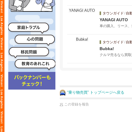
タウンガイド
/
自
YANAGI AUTO
車の購入、リース、
タウンガイド
/
自
Bubka!
クルマ売るなら買取満
“乗り物売買” トップページへ戻る
この登録を報告