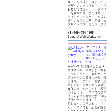
サイトを作成してきました。
デザインのクオリティにこだ
わるだけでなく、ウェブサイ
トを会社の顔、またはマーケ
ティングツールとして作成す
るという考えの基。新規ウェ
ブサイト作成、またウェブサ
イト...
+1 (949) 434-4868
Samurai Web Works, Inc.
エッグドナーを
募集していま
す。謝礼金 6,0
00ドル以上 ＋
交通費支給。不妊で...
★20〜30歳の健康な女性 ★
交通費支給 ※車がない方も
ご安心ください。★他州など
遠方からのご登録の場合、飛
行機代、ホテル代、全額、負
担します。ロサンゼルス近辺
在住の方でもハワイをご希望
の場合には、ハワイでのプロ
グラム参加が可能です。飛行
機代やホテル代はこちらで負
担します。ロサンゼルスで
も、ハワイでも、総合病院と