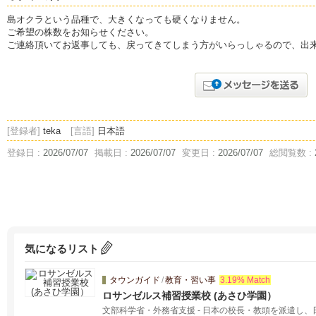
島オクラという品種で、大きくなっても硬くなりません。
ご希望の株数をお知らせください。
ご連絡頂いてお返事しても、戻ってきてしまう方がいらっしゃるので、出
[登録者]
teka
[言語]
日本語
登録日 :
2026/07/07
掲載日 :
2026/07/07
変更日 :
2026/07/07
総閲覧数 :
気になるリスト
タウンガイド
/
教育・習い事
3.19% Match
ロサンゼルス補習授業校 (あさひ学園）
文部科学省・外務省支援 - 日本の校長・教頭を派遣し