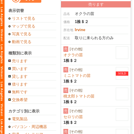
売ります
表示切替
オクラの苗
品名
リストで見る
1株＄２
価格
マップで見る
Irvine
所在地
写真で見る
取りに来られる方のみ
配送
動画で見る
売
[その他]
種類別に表示
オクラの苗
1株＄２
売ります
買います
売
[その他]
SOLD
ミニトマトの苗
貸します
1株＄２
借ります
売
[その他]
無料です
桃太郎トマトの苗
交換希望
1株＄２
カテゴリ別に表示
売
[その他]
セロリの苗
電気製品
1株＄２
パソコン・周辺機器
売
[その他]