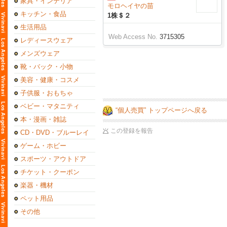
家具・インテリア
モロヘイヤの苗
キッチン・食品
1株＄２
生活用品
Web Access No.
3715305
レディースウェア
メンズウェア
靴・バック・小物
美容・健康・コスメ
子供服・おもちゃ
ベビー・マタニティ
“個人売買” トップページへ戻る
本・漫画・雑誌
この登録を報告
CD・DVD・ブルーレイ
ゲーム・ホビー
スポーツ・アウトドア
チケット・クーポン
楽器・機材
ペット用品
その他