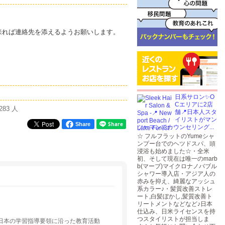
来れば連絡先を添えるようお願いします。
日系サロン✨O
Cエリアに2店
283 人
舗📍日本人スタ
イリストがマン
Share
ツーマンでカウンセリング...
☆ フルフラットのYumeシャ
ンプー台でのヘツドスパ、頭
浸浴も始めました☆・全米
初、そして現在は唯一のmarb
b(マーブ)マイクロナノバブル
シャワー導入店・アジア人の
赤みを抑え、綺麗なアッシュ
系カラー♪・髪質改善ストレ
ート,白髪ぼかし,髪質改善ト
リートメントなどなど♪日本
仕込み、日米ライセンスを持
つスタイリストが担当しま
、日本の学習指導要領に沿った教育活動