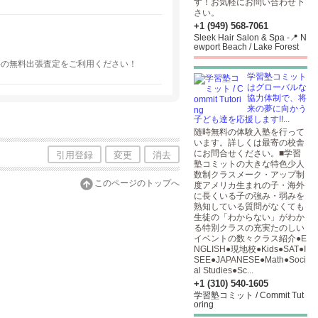
す！お気軽にお問い合わせ下
さい。
+1 (949) 568-7061
Sleek Hair Salon & Spa -📍 N
ewport Beach / Lake Forest
好評の無料出張査定をご利用ください！
学習塾コミット
はグローバルな
協力体制で、将
来の夢に向かう
子ども達を応援します!!...
随時無料の体験入塾を行って
います。詳しくは最寄の校舎
にお問合せください。■学習
引用登録
変更
消去
塾コミットの大きな特色少人
数制クラスメーク・アップ制
このページのトップへ
度アメリカ生まれの子・海外
に長くいる子の強み・弱みを
熟知している質問がなくても
生徒の「わからない」がわか
る特別クラスの充実たのしい
イベントの数々クラス紹介●E
NGLISH●現地校●Kids●SAT●I
SEE●JAPANESE●Math●Soci
al Studies●Sc...
+1 (310) 540-1605
学習塾コミット / Commit Tut
oring