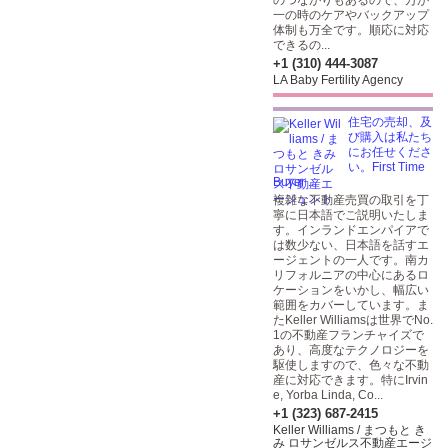
のつながりもあるので、万が
一の時のケアやバックアップ
体制も万全です。順応に対応
できるの...
+1 (310) 444-3087
LA Baby Fertility Agency
住宅の売却、及
び購入は私たち
にお任せくださ
い。First Time
Buyer ...
複雑な不動産売買の取引を丁
寧に日本語でご説明いたしま
す。インランドエンパイアで
は数少ない、日本語を話すエ
ージェントの一人です。南カ
リフォルニアの中心にあるロ
ケーションをいかし、幅広い
範囲をカバーしています。ま
たKeller Williamsは世界でNo.
1の不動産フランチャイズで
あり、高度なテクノロジーを
駆使しますので、色々な不動
産に対応できます。特にIrvin
e, Yorba Linda, Co...
+1 (323) 687-2415
Keller Williams / まつもと き
み ロサンゼルス不動産エージ