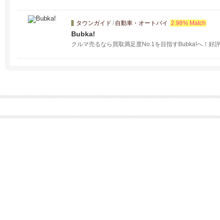
タウンガイド
/
自動車・オートバイ
2.98% Match
Bubka!
クルマ売るなら買取満足度No.1を目指すBubka!へ！