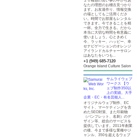
２０種類の習い事の中からあ
なたの理想のお稽古見つかり
ます。お友達作り、情報交換
の場としてもご活用くださ
い。時間でお部屋もレンタル
できます。今できることを精
一杯。全力で生きる。だから
本当に大切な時間を有意義に
使いましょう。心ときめく
今、ラッキー、ハッピー、幸
せナビゲーションのオレンジ
アイランドカルチャーサロン
はあなたをいつも...
+1 (949) 685-7120
Orange Island Culture Salon
サムライウェブ
ワークス 【ウ
ェブ制作350以
上の実績。大手
企業・EC・有名芸能人...
オリジナルウェブ制作、EC
サイト、マーケティングを含
めたSEO対策、また印刷物
（パンフレット、名刺）のデ
ザイン等、総合のサービスを
提供しています。2011年創業
の後、今まで多様な業種やジ
ャンル、350を超えるウェブ