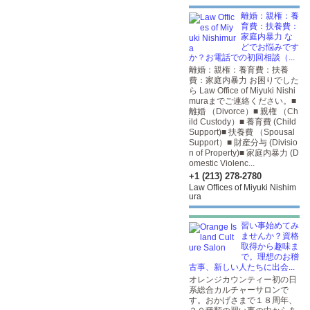
離婚：親権：養
育費：扶養費：
家庭内暴力 な
どでお悩みです
か？お電話での初回相談（...
離婚：親権：養育費：扶養
費：家庭内暴力 お困りでした
ら Law Office of Miyuki Nishi
muraまでご連絡ください。■
離婚 （Divorce）■ 親権 （Ch
ild Custody）■ 養育費 (Child
Support)■ 扶養費 （Spousal
Support）■ 財産分与 (Divisio
n of Property)■ 家庭内暴力 (D
omestic Violenc...
+1 (213) 278-2780
Law Offices of Miyuki Nishim
ura
習い事始めてみ
ませんか？資格
取得から趣味ま
で。理想のお稽
古事、新しい人たちに出会...
オレンジカウンティー初の日
系総合カルチャーサロンで
す。おかげさまで１８周年、