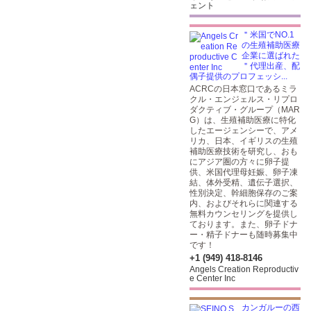
ェント
＂米国でNO.1
の生殖補助医療
企業に選ばれた
＂代理出産、配
偶子提供のプロフェッシ...
ACRCの日本窓口であるミラ
クル・エンジェルス・リプロ
ダクティブ・グループ（MAR
G）は、生殖補助医療に特化
したエージェンシーで、アメ
リカ、日本、イギリスの生殖
補助医療技術を研究し、おも
にアジア圏の方々に卵子提
供、米国代理母妊娠、卵子凍
結、体外受精、遺伝子選択、
性別決定、幹細胞保存のご案
内、およびそれらに関連する
無料カウンセリングを提供し
ております。また、卵子ドナ
ー・精子ドナーも随時募集中
です！
+1 (949) 418-8146
Angels Creation Reproductiv
e Center Inc
カンガルーの西