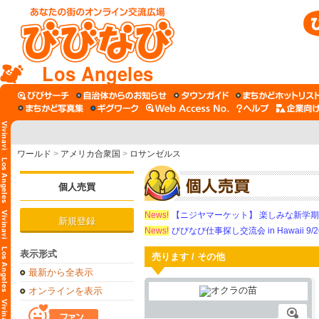
Los Angeles
ワールド
>
アメリカ合衆国
>
ロサンゼルス
個人売買
News!
【ニジヤマーケット】 楽しみな新学
新規登録
News!
びびなび仕事探し交流会 in Hawaii 9/26（
表示形式
売ります / その他
最新から全表示
オンラインを表示