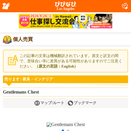
Los Angeles
個人売買
この記事の文章は機械翻訳されています。原文と訳文の間
で、意味合い等に差異がある可能性がありますのでご注意く
ださい。
（原文の言語：English）
売ります / 家具・インテリア
Gentlemans Chest
マップ/ルート
ブックマーク