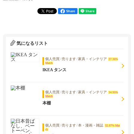
Share
気になるリスト
個人売買
/
売ります
/
家具・インテリア
37.36%
Match
IKEA タンス
個人売買
/
売ります
/
家具・インテリア
34.95%
Match
本棚
個人売買
/
売ります
/
本・漫画・雑誌
32.87% Mat
ch