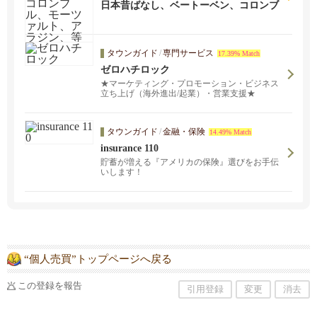
日本昔ばなし、ベートーベン、コロンブ
ル、モーツァルト、アラジン、等子供本
タウンガイド
/
専門サービス
17.39% Match
ゼロハチロック
★マーケティング・プロモーション・ビジネス
立ち上げ（海外進出/起業）・営業支援★
タウンガイド
/
金融・保険
14.49% Match
insurance 110
貯蓄が増える『アメリカの保険』選びをお手伝
いします！
“個人売買”トップページへ戻る
この登録を報告
引用登録
変更
消去