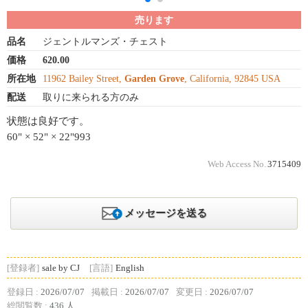
売ります
品名
ジェントルマンズ・チェスト
価格
620.00
所在地
11962 Bailey Street,
Garden Grove
, California, 92845 USA
配送
取りに来られる方のみ
状態は良好です。
60" × 52" × 22"993
Web Access No.
3715409
メッセージを送る
[登録者]
sale by CJ
[言語]
English
登録日 :
2026/07/07
掲載日 :
2026/07/07
変更日 :
2026/07/07
総閲覧数 :
436 人